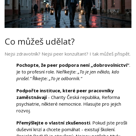
Co můžeš udělat?
Nejsi zdravotník? Nejsi peer konzultant? I tak můžeš přispět.
Pochopte, že peer podpora není „dobrovolnictví“
.
Je to profesní role. Neříkejte:
„To je jen někdo, kdo
prošel.“
Říkejte:
„To je odborník.“
Podpořte instituce, které peer pracovníky
zaměstnávají
- Charity Česká republika, Reforma
psychiatrie, některé nemocnice. Hlasujte pro jejich
rozvoj.
Přemýšlejte o vlastní zkušenosti
. Pokud jste prošli
duševní krizí a chcete pomáhat - existují školení.
Projekt PodUP je otevřený. Nejsou potřeba tituly.