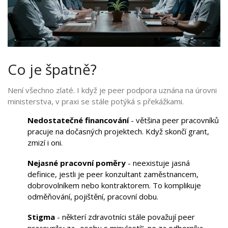
Co je špatně?
Není všechno zlaté. I když je peer podpora uznána na úrovni
ministerstva, v praxi se stále potýká s překážkami.
Nedostatečné financování
- většina peer pracovníků
pracuje na dočasných projektech. Když skončí grant,
zmizí i oni.
Nejasné pracovní poměry
- neexistuje jasná
definice, jestli je peer konzultant zaměstnancem,
dobrovolníkem nebo kontraktorem. To komplikuje
odměňování, pojištění, pracovní dobu.
Stigma
- některí zdravotníci stále považují peer
pracovníky za „osobu s minulostí“, ne za odborníka.