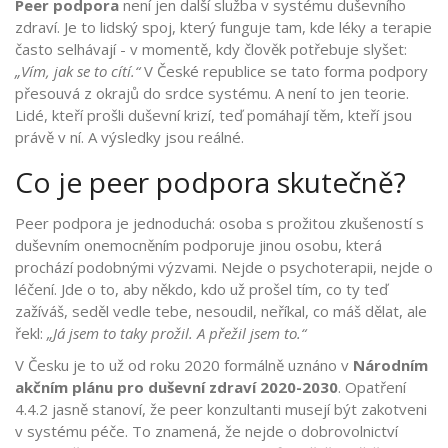
Peer podpora
není jen další služba v systému duševního
zdraví. Je to lidský spoj, který funguje tam, kde léky a terapie
často selhávají - v momentě, kdy člověk potřebuje slyšet:
„Vím, jak se to cítí.“
V České republice se tato forma podpory
přesouvá z okrajů do srdce systému. A není to jen teorie.
Lidé, kteří prošli duševní krizí, teď pomáhají těm, kteří jsou
právě v ní. A výsledky jsou reálné.
Co je peer podpora skutečně?
Peer podpora je jednoduchá: osoba s prožitou zkušeností s
duševním onemocněním podporuje jinou osobu, která
prochází podobnými výzvami. Nejde o psychoterapii, nejde o
léčení. Jde o to, aby někdo, kdo už prošel tím, co ty teď
zažíváš, seděl vedle tebe, nesoudil, neříkal, co máš dělat, ale
řekl:
„Já jsem to taky prožil. A přežil jsem to.“
V Česku je to už od roku 2020 formálně uznáno v
Národním
akčním plánu pro duševní zdraví 2020-2030
. Opatření
4.4.2 jasně stanoví, že peer konzultanti musejí být zakotveni
v systému péče. To znamená, že nejde o dobrovolnictví