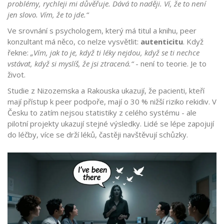
problémy, rychleji mi důvěřuje. Dává to naději. Ví, že to není
jen slovo. Vím, že to jde.“
Ve srovnání s psychologem, který má titul a knihu, peer
konzultant má něco, co nelze vysvětlit:
autenticitu
. Když
řekne:
„Vím, jak to je, když ti léky nejdou, když se ti nechce
vstávat, když si myslíš, že jsi ztracená.“
- není to teorie. Je to
život.
Studie z Nizozemska a Rakouska ukazují, že pacienti, kteří
mají přístup k peer podpoře, mají o 30 % nižší riziko rekidiv. V
Česku to zatím nejsou statistiky z celého systému - ale
pilotní projekty ukazují stejné výsledky. Lidé se lépe zapojují
do léčby, více se drží léků, častěji navštěvují schůzky.