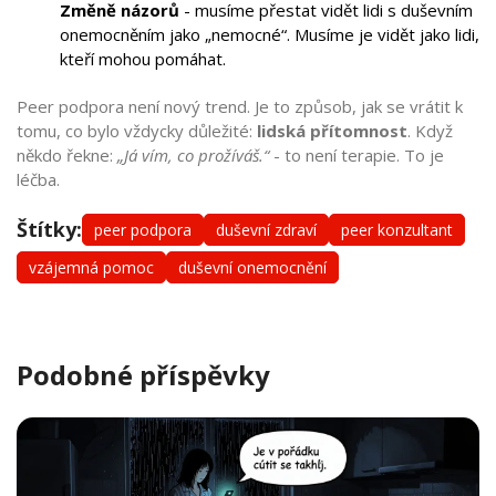
Změně názorů
- musíme přestat vidět lidi s duševním
onemocněním jako „nemocné“. Musíme je vidět jako lidi,
kteří mohou pomáhat.
Peer podpora není nový trend. Je to způsob, jak se vrátit k
tomu, co bylo vždycky důležité:
lidská přítomnost
. Když
někdo řekne:
„Já vím, co prožíváš.“
- to není terapie. To je
léčba.
Štítky:
peer podpora
duševní zdraví
peer konzultant
vzájemná pomoc
duševní onemocnění
Podobné příspěvky