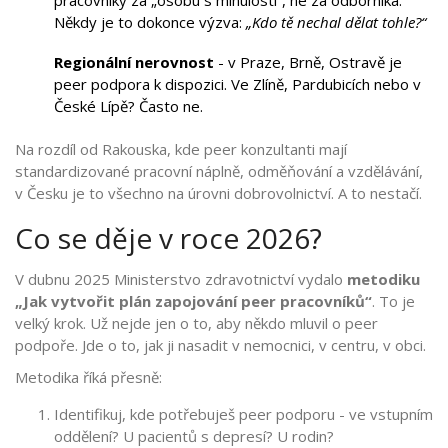
Někdy je to dokonce výzva:
„Kdo tě nechal dělat tohle?“
Regionální nerovnost
- v Praze, Brně, Ostravě je
peer podpora k dispozici. Ve Zlíně, Pardubicích nebo v
České Lípě? Často ne.
Na rozdíl od Rakouska, kde peer konzultanti mají
standardizované pracovní náplně, odměňování a vzdělávání,
v Česku je to všechno na úrovni dobrovolnictví. A to nestačí.
Co se děje v roce 2026?
V dubnu 2025 Ministerstvo zdravotnictví vydalo
metodiku
„Jak vytvořit plán zapojování peer pracovníků“
. To je
velký krok. Už nejde jen o to, aby někdo mluvil o peer
podpoře. Jde o to, jak ji nasadit v nemocnici, v centru, v obci.
Metodika říká přesně:
Identifikuj, kde potřebuješ peer podporu - ve vstupním
oddělení? U pacientů s depresí? U rodin?