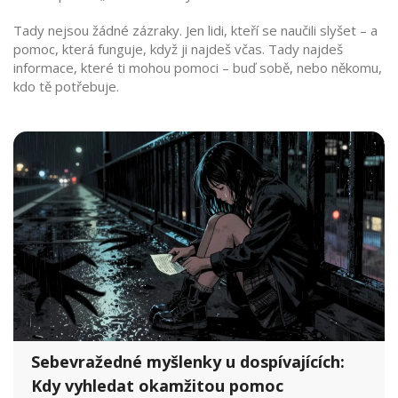
Tady nejsou žádné zázraky. Jen lidi, kteří se naučili slyšet – a
pomoc, která funguje, když ji najdeš včas. Tady najdeš
informace, které ti mohou pomoci – buď sobě, nebo někomu,
kdo tě potřebuje.
Sebevražedné myšlenky u dospívajících:
Kdy vyhledat okamžitou pomoc