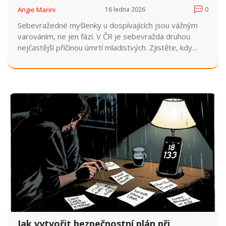
Angie Marini
16 ledna 2026
0
Sebevražedné myšlenky u dospívajících jsou vážným
varováním, ne jen fází. V ČR je sebevražda druhou
nejčastější příčinou úmrtí mladistvých. Zjistěte, kdy
vyhledat okamžitou pomoc a jak zachránit život.
Jak vytvořit bezpečnostní plán při