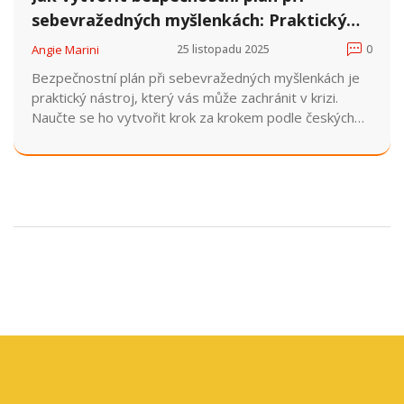
sebevražedných myšlenkách: Praktický
návod
Angie Marini
25 listopadu 2025
0
Bezpečnostní plán při sebevražedných myšlenkách je
praktický nástroj, který vás může zachránit v krizi.
Naučte se ho vytvořit krok za krokem podle českých
doporučení a získejte přístup k důvěryhodným
kontaktům.