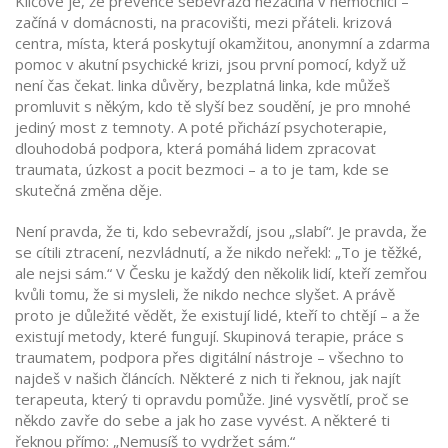
Klíčové je, že prevence sebevražd nezačíná v nemocnici –
začíná v domácnosti, na pracovišti, mezi přáteli.
krizová
centra
,
místa, která poskytují okamžitou, anonymní a zdarma
pomoc v akutní psychické krizi
, jsou první pomocí, když už
není čas čekat.
linka důvěry
,
bezplatná linka, kde můžeš
promluvit s někým, kdo tě slyší bez soudění
, je pro mnohé
jediný most z temnoty. A poté přichází
psychoterapie
,
dlouhodobá podpora, která pomáhá lidem zpracovat
traumata, úzkost a pocit bezmoci
– a to je tam, kde se
skutečná změna děje.
Není pravda, že ti, kdo sebevraždí, jsou „slabí“. Je pravda, že
se cítili ztracení, nezvládnutí, a že nikdo neřekl: „To je těžké,
ale nejsi sám.“ V Česku je každý den několik lidí, kteří zemřou
kvůli tomu, že si mysleli, že nikdo nechce slyšet. A právě
proto je důležité vědět, že existují lidé, kteří to chtějí – a že
existují metody, které fungují. Skupinová terapie, práce s
traumatem, podpora přes digitální nástroje – všechno to
najdeš v našich článcích. Některé z nich ti řeknou, jak najít
terapeuta, který ti opravdu pomůže. Jiné vysvětlí, proč se
někdo zavře do sebe a jak ho zase vyvést. A některé ti
řeknou přímo: „Nemusíš to vydržet sám.“