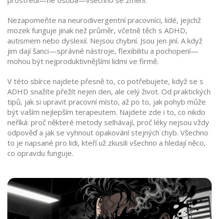
prostředí—ne osoba—všechno se změní.
Nezapomeňte na
neurodivergentní pracovníci
,
lidé, jejichž
mozek funguje jinak než průměr, včetně těch s ADHD,
autismem nebo dyslexií
. Nejsou chybní. Jsou jen jiní. A když
jim dají šanci—správné nástroje, flexibilitu a pochopení—
mohou být nejproduktivnějšími lidmi ve firmě.
V této sbírce najdete přesně to, co potřebujete, když se s
ADHD snažíte přežít nejen den, ale celý život. Od praktických
tipů, jak si upravit pracovní místo, až po to, jak pohyb může
být vaším nejlepším terapeutem. Najdete zde i to, co nikdo
neříká: proč některé metody selhávají, proč léky nejsou vždy
odpověď a jak se vyhnout opakování stejných chyb. Všechno
to je napsané pro lidi, kteří už zkusili všechno a hledají něco,
co opravdu funguje.