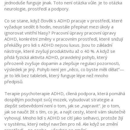
jednoduše funguje jinak.
Toto není otázka vůle. Je to otázka
neurologie, prostředí a podpory.
Co se stane, když člověk s ADHD pracuje v prostředí, které
vyžaduje sedět 8 hodin, neustále přepínat mezi úkoly a
ignorovat vnitřní hlasy? Pracovní úpravy
pracovní úpravy
ADHD
,
konkrétní změny v pracovním prostředí, které snižují
překážky pro lidi s ADHD
nejsou luxus. Jsou to základní
nástroje, které zvyšují produktivitu až o 40 %. A když se
přidá
fyzická aktivita ADHD
,
pravidelný pohyb, který
přirozeně zvyšuje dopamin a zlepšuje regulaci pozornosti
,
výsledek je jiný. Pohyb není jen „něco, co byste měli dělat“—
je to lék bez tabletek, který funguje lépe než mnoho
předpisů.
Terapie
psychoterapie ADHD
,
cílená podpora, která pomáhá
dospělým pochopit svůj mozek, vybudovat strategie a
zlepšit sebevědomí
není o tom, jak se „napravit“. Je o tom,
jak se naučit žít s tím, co je, a najít cesty, které vám skutečně
vyhovují. Mnoho lidí s ADHD se cítí jako selhavci, protože žijí
v systému, který nebyl navržen pro ně. Ale když se změní