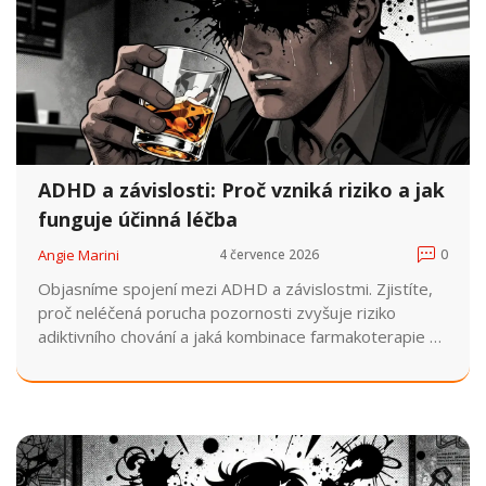
ADHD a závislosti: Proč vzniká riziko a jak
funguje účinná léčba
Angie Marini
4 července 2026
0
Objasníme spojení mezi ADHD a závislostmi. Zjistíte,
proč neléčená porucha pozornosti zvyšuje riziko
adiktivního chování a jaká kombinace farmakoterapie a
psychoterapie přináší nejlepší výsledky.