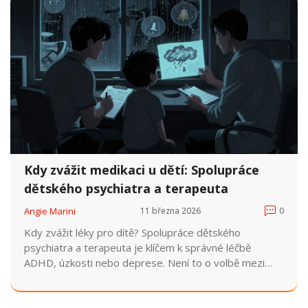
Kdy zvážit medikaci u dětí: Spolupráce
dětského psychiatra a terapeuta
Angie Marini
11 března 2026
0
Kdy zvážit léky pro dítě? Spolupráce dětského
psychiatra a terapeuta je klíčem k správné léčbě
ADHD, úzkosti nebo deprese. Není to o volbě mezi
léky a terapií, ale o jejich kombinaci pro skutečný
pokrok.