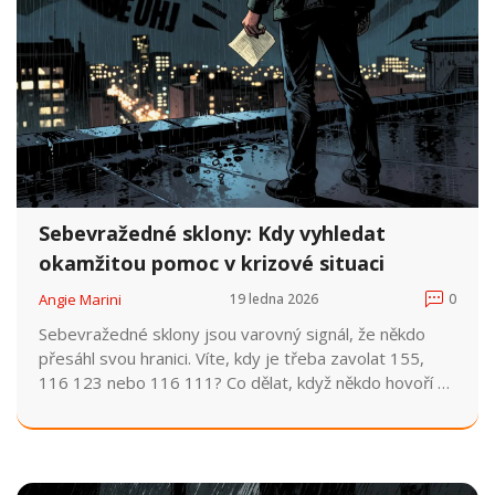
Sebevražedné sklony: Kdy vyhledat
okamžitou pomoc v krizové situaci
Angie Marini
19 ledna 2026
0
Sebevražedné sklony jsou varovný signál, že někdo
přesáhl svou hranici. Víte, kdy je třeba zavolat 155,
116 123 nebo 116 111? Co dělat, když někdo hovoří o
smrti? Jak fungují krizové linky v ČR a proč je systém
tak přetížený?