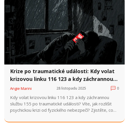
Krize po traumatické události: Kdy volat
krizovou linku 116 123 a kdy záchrannou
službu 155
Angie Marini
28 listopadu 2025
0
Kdy volat krizovou linku 116 123 a kdy záchrannou
službu 155 po traumatické události? Víte, jak rozlišit
psychickou krizi od fyzického nebezpečí? Zjistěte, co
dělat, když nevíte, co volat.