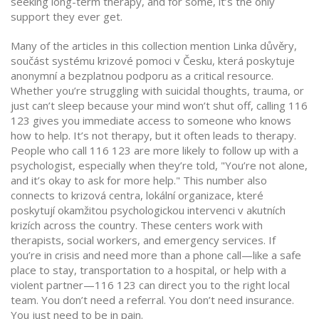
seeking long-term therapy, and for some, it’s the only
support they ever get.
Many of the articles in this collection mention
Linka důvěry
,
součást systému krizové pomoci v Česku, která poskytuje
anonymní a bezplatnou podporu
as a critical resource.
Whether you’re struggling with suicidal thoughts, trauma, or
just can’t sleep because your mind won’t shut off, calling 116
123 gives you immediate access to someone who knows
how to help. It’s not therapy, but it often leads to therapy.
People who call 116 123 are more likely to follow up with a
psychologist, especially when they’re told, "You’re not alone,
and it’s okay to ask for more help." This number also
connects to
krizová centra
,
lokální organizace, které
poskytují okamžitou psychologickou intervenci v akutních
krizích
across the country. These centers work with
therapists, social workers, and emergency services. If
you’re in crisis and need more than a phone call—like a safe
place to stay, transportation to a hospital, or help with a
violent partner—116 123 can direct you to the right local
team. You don’t need a referral. You don’t need insurance.
You just need to be in pain.