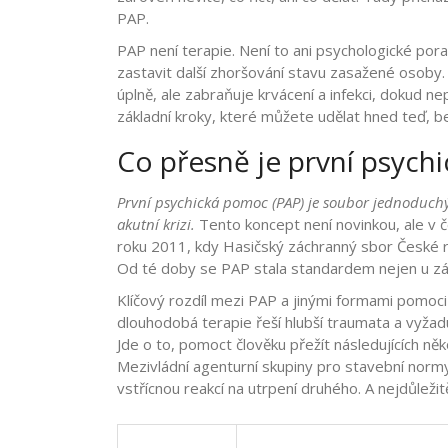
PAP.
PAP není terapie. Není to ani psychologické porad
zastavit další zhoršování stavu zasažené osoby.
úplně, ale zabraňuje krvácení a infekci, dokud ne
základní kroky, které můžete udělat hned teď, be
Co přesně je první psych
První psychická pomoc (PAP) je soubor jednoduchý
akutní krizi.
Tento koncept není novinkou, ale v 
roku 2011, kdy
Hasičský záchranný sbor České r
Od té doby se PAP stala standardem nejen u záchr
Klíčový rozdíl mezi PAP a jinými formami pomoci
dlouhodobá terapie řeší hlubší traumata a vyžadu
Jde o to, pomoct člověku přežít následujících něko
Mezivládní agenturní skupiny pro stavební normy
vstřícnou reakcí na utrpení druhého. A nejdůleži