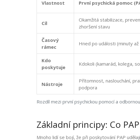
Vlastnost
První psychická pomoc (P
Okamžitá stabilizace, preve
Cíl
zhoršení stavu
Časový
Hned po události (minuty až
rámec
Kdo
Kdokoli (kamarád, kolega, s
poskytuje
Přítomnost, naslouchání, pra
Nástroje
podpora
Rozdíl mezi první psychickou pomocí a odbornou 
Základní principy: Co PAP
Mnoho lidí se bojí, že při poskytování PAP uděla