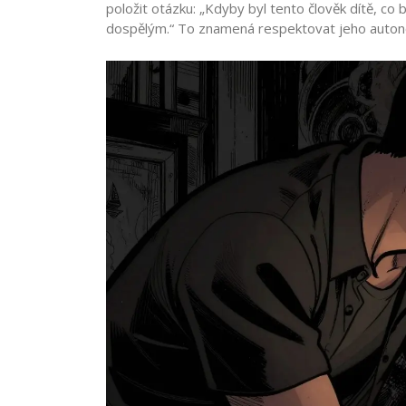
položit otázku: „Kdyby byl tento člověk dítě, co 
dospělým.“ To znamená respektovat jeho autono