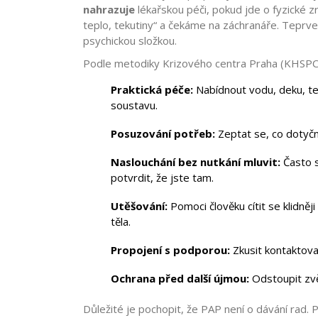
nahrazuje
lékařskou péči, pokud jde o fyzické zr
teplo, tekutiny“ a čekáme na záchranáře. Teprve
psychickou složkou.
Podle metodiky
Krizového centra Praha
(KHSPCE
Praktická péče:
Nabídnout vodu, deku, te
soustavu.
Posuzování potřeb:
Zeptat se, co dotyčný
Naslouchání bez nutkání mluvit:
Často s
potvrdit, že jste tam.
Utěšování:
Pomoci člověku cítit se klidněj
těla.
Propojení s podporou:
Zkusit kontaktova
Ochrana před další újmou:
Odstoupit zvěd
Důležité je pochopit, že PAP není o dávání rad.