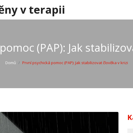
ěny v terapii
pomoc (PAP): Jak stabilizova
Domů
První psychická pomoc (PAP): Jak stabilizovat člověka v krizi
K