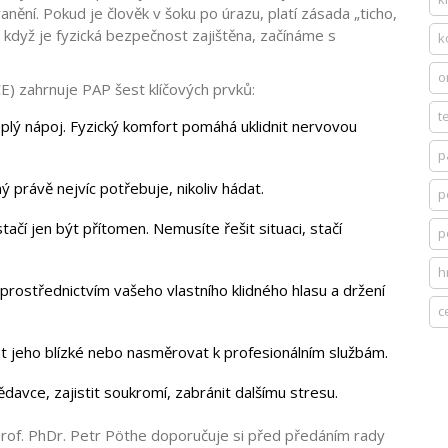
anění. Pokud je člověk v šoku po úrazu, platí zásada „ticho,
 když je fyzická bezpečnost zajištěna, začínáme s
k
o
) zahrnuje PAP šest klíčových prvků:
t
plý nápoj. Fyzický komfort pomáhá uklidnit nervovou
p
 právě nejvíc potřebuje, nikoliv hádat.
p
tačí jen být přítomen. Nemusíte řešit situaci, stačí
p
h
i prostřednictvím vašeho vlastního klidného hlasu a držení
c
t jeho blízké nebo nasměrovat k profesionálním službám.
avce, zajistit soukromí, zabránit dalšímu stresu.
 Prof. PhDr. Petr Pöthe doporučuje si před předáním rady