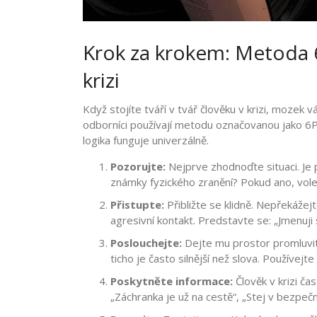
Krok za krokem: Metoda 6
krizi
Když stojíte tváří v tvář člověku v krizi, mozek
odborníci používají metodu označovanou jako
6
logika funguje univerzálně.
Pozorujte:
Nejprve zhodnoďte situaci. Je 
známky fyzického zranění? Pokud ano, vole
Přistupte:
Přibližte se klidně. Nepřekážej
agresivní kontakt. Predstavte se: „Jmenuji
Poslouchejte:
Dejte mu prostor promluvit
ticho je často silnější než slova. Používejte
Poskytněte informace:
Člověk v krizi ča
„Záchranka je už na cestě“, „Stej v bezpe