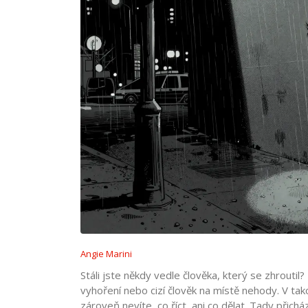
Angie Marini
Stáli jste někdy vedle člověka, který se zhrout
vyhoření nebo cizí člověk na místě nehody. V tako
zároveň nevíte, co říct, ani co dělat. Tady přichá