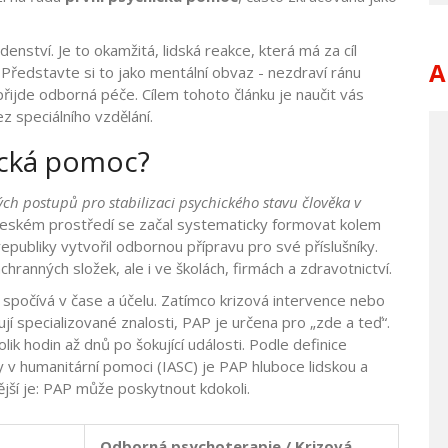
enství. Je to okamžitá, lidská reakce, která má za cíl
A
 Představte si to jako mentální obvaz - nezdraví ránu
přijde odborná péče. Cílem tohoto článku je naučit vás
z speciálního vzdělání.
ická pomoc?
ch postupů pro stabilizaci psychického stavu člověka v
českém prostředí se začal systematicky formovat kolem
epubliky
vytvořil odbornou přípravu pro své příslušníky.
anných složek, ale i ve školách, firmách a zdravotnictví.
 spočívá v čase a účelu. Zatímco
krizová intervence
nebo
jí specializované znalosti, PAP je určena pro „zde a teď“.
lik hodin až dnů po šokující události. Podle definice
 v humanitární pomoci (IASC) je PAP hluboce lidskou a
tější je: PAP může poskytnout kdokoli.
Odborná psychoterapie / Krizová