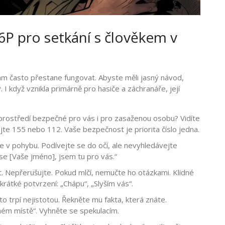
P pro setkání s člověkem v
 vám často přestane fungovat. Abyste měli jasný návod,
P
. I když vznikla primárně pro hasiče a záchranáře, její
prostředí bezpečné pro vás i pro zasaženou osobu? Vidíte
jte 155 nebo 112. Vaše bezpečnost je priorita číslo jedna.
te v pohybu. Podívejte se do očí, ale nevyhledávejte
 se [Vaše jméno], jsem tu pro vás.“
. Nepřerušujte. Pokud mlčí, nemučte ho otázkami. Klidné
 krátké potvrzení: „Chápu“, „Slyším vás“.
sto trpí nejistotou. Řekněte mu fakta, která znáte.
čném místě“. Vyhněte se spekulacím.