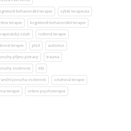
ognitivně behaviorální terapie
výběr terapeuta
nline terapie
kognitivně-behaviorální terapie
erapeutický vztah
rodinná terapie
árová terapie
ptsd
autismus
oruchy příjmu potravy
trauma
oruchy osobnosti
kbt
raniční porucha osobnosti
vztahová terapie
ena terapie
online psychoterapie