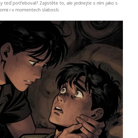
by teď potřeboval? Zajistěte to, ale jednejte s ním jako s
mii i v momentech slabosti.