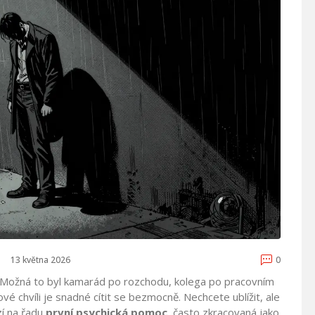
13 května 2026
0
il? Možná to byl kamarád po rozchodu, kolega po pracovním
vé chvíli je snadné cítit se bezmocně. Nechcete ublížit, ale
zí na řadu
první psychická pomoc
, často zkracovaná jako