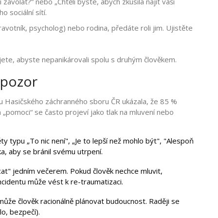
avolat?“ nebo „Chtěli byste, abych zkusila najít vaši
 sociální sítí.
avotník, psycholog) nebo rodina, předáte roli jim. Ujistěte
ete, abyste nepanikárovali spolu s druhým člověkem.
 pozor
zu Hasičského záchranného sboru ČR ukázala, že 85 %
a „pomoci“ se často projeví jako tlak na mluvení nebo
ty typu „To nic není", „Je to lepší než mohlo být", "Alespoň
ka, aby se bránil svému utrpení.
at" jedním večerem. Pokud člověk nechce mluvit,
ncidentu může vést k re-traumatizaci.
emůže člověk racionálně plánovat budoucnost. Raději se
lo, bezpečí).