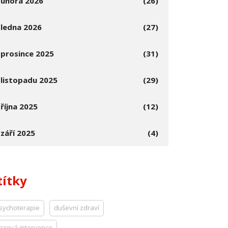
února 2026
(26)
ledna 2026
(27)
prosince 2025
(31)
listopadu 2025
(29)
října 2025
(12)
září 2025
(4)
títky
sychoterapie
duševní zdraví
rizová intervence