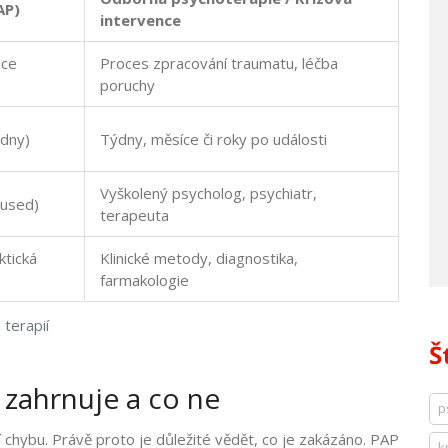
AP)
intervence
nce
Proces zpracování traumatu, léčba
poruchy
 dny)
Týdny, měsíce či roky po události
Vyškolený psycholog, psychiatr,
oused)
terapeuta
ktická
Klinické metody, diagnostika,
farmakologie
terapií
Š
 zahrnuje a co ne
p
jí chybu. Právě proto je důležité vědět, co je zakázáno. PAP
k