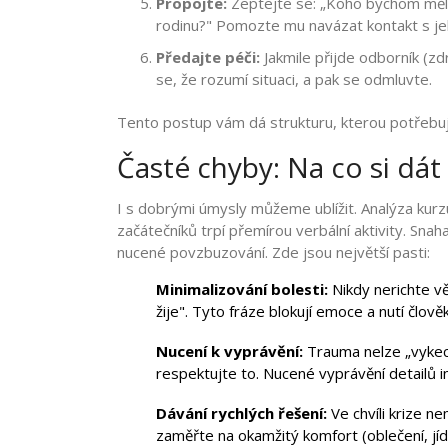
Propojte:
Zeptejte se: „Koho bychom měli z
rodinu?" Pomozte mu navázat kontakt s jeho
Předajte péči:
Jakmile přijde odborník (zdr
se, že rozumí situaci, a pak se odmluvte.
Tento postup vám dá strukturu, kterou potřebuj
Časté chyby: Na co si dát
I s dobrými úmysly můžeme ublížit. Analýza kur
začátečníků trpí přemírou verbální aktivity. Snah
nucené povzbuzování. Zde jsou největší pasti:
Minimalizování bolesti:
Nikdy nerichte vě
žije". Tyto fráze blokují emoce a nutí člově
Nucení k vyprávění:
Trauma nelze „vykec
respektujte to. Nucené vyprávění detailů i
Dávání rychlých řešení:
Ve chvíli krize n
zaměřte na okamžitý komfort (oblečení, jíd