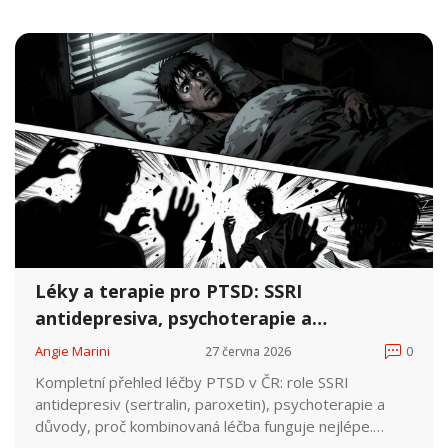
Léky a terapie pro PTSD: SSRI
antidepresiva, psychoterapie a
kombinovaná léčba
Angie Marini
27 června 2026
0
Kompletní přehled léčby PTSD v ČR: role SSRI
antidepresiv (sertralin, paroxetin), psychoterapie a
důvody, proč kombinovaná léčba funguje nejlépe.