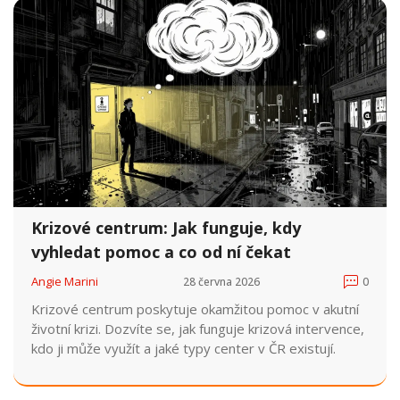
Krizové centrum: Jak funguje, kdy
vyhledat pomoc a co od ní čekat
Angie Marini
28 června 2026
0
Krizové centrum poskytuje okamžitou pomoc v akutní
životní krizi. Dozvíte se, jak funguje krizová intervence,
kdo ji může využít a jaké typy center v ČR existují.