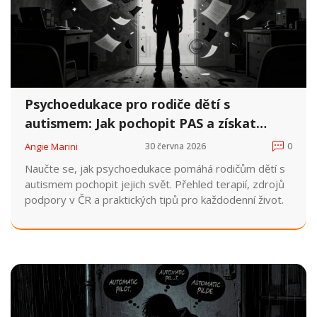
Psychoedukace pro rodiče dětí s
autismem: Jak pochopit PAS a získat
podporu v ČR
Angie Marini
30 června 2026
0
Naučte se, jak psychoedukace pomáhá rodičům dětí s
autismem pochopit jejich svět. Přehled terapií, zdrojů
podpory v ČR a praktických tipů pro každodenní život.