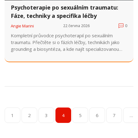
Psychoterapie po sexuálním traumatu:
Fáze, techniky a specifika léčby
Angie Marini
22 června 2026
0
Kompletní průvodce psychoterapií po sexuálním
traumatu. Přečtěte si o fázích léčby, technikách jako
grounding a biosyntéza, a kde najít specializovanou
pomoc v ČR.
1
2
3
4
5
6
7
…