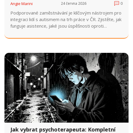
Angie Marini
24 června 2026
0
Podporované zaměstnávání je klíčovým nástrojem pro
integraci lidí s autismem na trh práce v ČR. Zjistěte, jak
funguje asistence, jaké jsou úspěšnosti oproti
chráněným dílnám a kde hledat pomoc od organizací
jako NAUTIS.
Jak vybrat psychoterapeuta: Kompletní