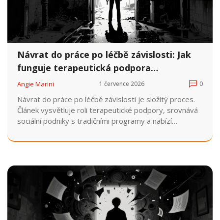
Návrat do práce po léčbě závislosti: Jak
funguje terapeutická podpora
reintegrace
Angie Marini
1 července 2026
0
Návrat do práce po léčbě závislosti je složitý proces.
Článek vysvětluje roli terapeutické podpory, srovnává
sociální podniky s tradičními programy a nabízí
praktické rady pro reintegraci.