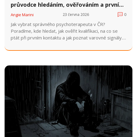
průvodce hledáním, ověřováním a prvním
rozhovorem
Angie Marini
23 června 2026
0
Jak vybrat správného psychoterapeuta v ČR?
Poradíme, kde hledat, jak ověřit kvalifikaci, na co se
ptát při prvním kontaktu a jak poznat varovné signály.
Kompletní průvodce.