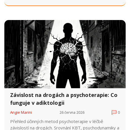
Reálná data a rady.
Závislost na drogách a psychoterapie: Co
funguje v adiktologii
Angie Marini
26 června 2026
0
Přehled účinných metod psychoterapie v léčbě
závislostí na drogách. Srovnání KBT, psychodynamiky a