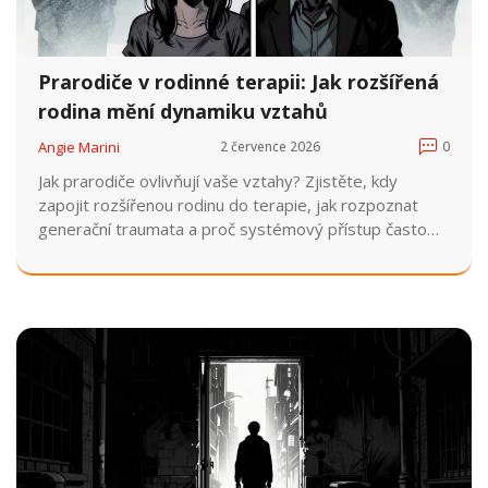
Prarodiče v rodinné terapii: Jak rozšířená
rodina mění dynamiku vztahů
Angie Marini
2 července 2026
0
Jak prarodiče ovlivňují vaše vztahy? Zjistěte, kdy
zapojit rozšířenou rodinu do terapie, jak rozpoznat
generační traumata a proč systémový přístup často
přináší trvalejší změny než práce pouze s párem.