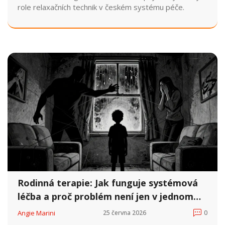
role relaxačních technik v českém systému péče.
Rodinná terapie: Jak funguje systémová
léčba a proč problém není jen v jednom
člověku
Angie Marini
25 června 2026
0