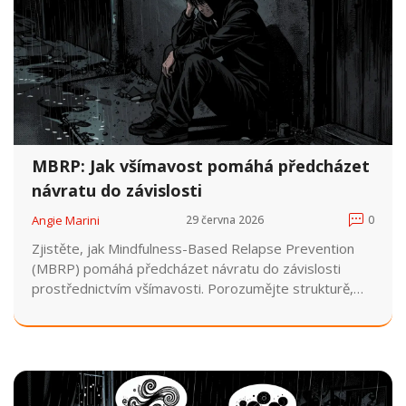
MBRP: Jak všímavost pomáhá předcházet
návratu do závislosti
Angie Marini
29 června 2026
0
Zjistěte, jak Mindfulness-Based Relapse Prevention
(MBRP) pomáhá předcházet návratu do závislosti
prostřednictvím všímavosti. Porozumějte strukturě,
benefitům a dostupnosti této metody.