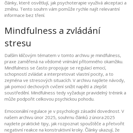
články, které osvětlují, jak psychoterapie využívá akceptaci a
změnu. Tento souhrn vám pomůže rychle najít relevantní
informace bez tření.
Mindfulness a zvládání
stresu
Dalším klíčovým tématem v tomto archivu je
mindfulness
,
praxe zaměřená na vědomé vnímání přítomného okamžiku
.
Mindfulness se často propojuje se
regulací emocí
,
schopností zvládat a interpretovat vlastní pocity
, a to
zejména ve stresových situacích. V archivu najdete návody,
jak pomocí dechových cvičení snížit napětí a zlepšit
soustředění. Mindfulness tedy vyžaduje pravidelný trénink a
může podpořit celkovou psychickou pohodu.
Emocionální regulace je v psychologii zásadní dovednost. V
našem
archivu únor 2025
,
souhrnu článků z února 2025
najdete praktické tipy, jak rozpoznat spouštěče a přetvořit
negativní reakce na konstruktivní kroky. Články ukazují, že