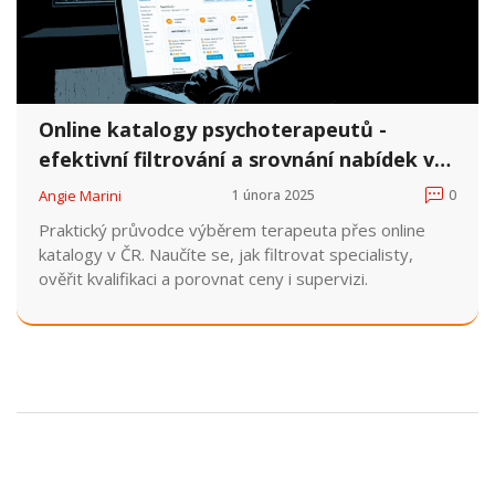
Online katalogy psychoterapeutů -
efektivní filtrování a srovnání nabídek v
ČR
Angie Marini
1 února 2025
0
Praktický průvodce výběrem terapeuta přes online
katalogy v ČR. Naučíte se, jak filtrovat specialisty,
ověřit kvalifikaci a porovnat ceny i supervizi.