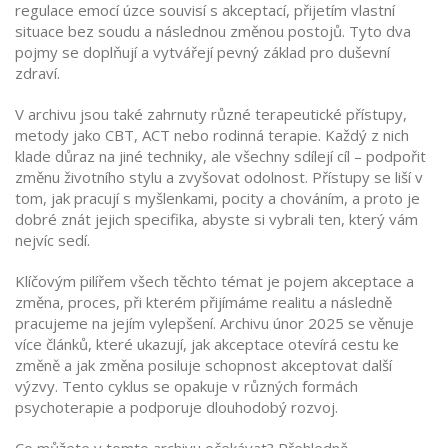
regulace emocí úzce souvisí s
akceptací
,
přijetím vlastní
situace bez soudu
a následnou změnou postojů. Tyto dva
pojmy se doplňují a vytvářejí pevný základ pro duševní
zdraví.
V archivu jsou také zahrnuty různé
terapeutické přístupy
,
metody jako CBT, ACT nebo rodinná terapie
. Každý z nich
klade důraz na jiné techniky, ale všechny sdílejí cíl – podpořit
změnu životního stylu a zvyšovat odolnost. Přístupy se liší v
tom, jak pracují s myšlenkami, pocity a chováním, a proto je
dobré znát jejich specifika, abyste si vybrali ten, který vám
nejvíc sedí.
Klíčovým pilířem všech těchto témat je pojem
akceptace a
změna
,
proces, při kterém přijímáme realitu a následně
pracujeme na jejím vylepšení
. Archivu únor 2025 se věnuje
více článků, které ukazují, jak akceptace otevírá cestu ke
změně a jak změna posiluje schopnost akceptovat další
výzvy. Tento cyklus se opakuje v různých formách
psychoterapie a podporuje dlouhodobý rozvoj.