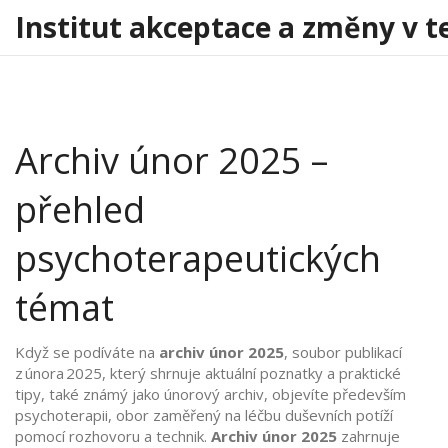
Institut akceptace a změny v t
Archiv únor 2025 –
přehled
psychoterapeutických
témat
Když se podíváte na
archiv únor 2025
,
soubor publikací
z února 2025, který shrnuje aktuální poznatky a praktické
tipy
, také známý jako
únorový archiv
,
objevíte především
psychoterapii
,
obor zaměřený na léčbu duševních potíží
pomocí rozhovoru a technik
.
Archiv únor 2025
zahrnuje