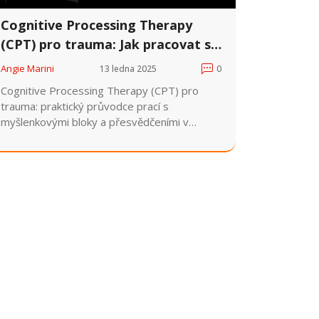
Cognitive Processing Therapy
(CPT) pro trauma: Jak pracovat s
významy a přesvědčeními
Angie Marini
13 ledna 2025
0
Cognitive Processing Therapy (CPT) pro
trauma: praktický průvodce prací s
myšlenkovými bloky a přesvědčeními v
českém kontextu, včetně technik, srovnání a
tipů pro terapeuty.