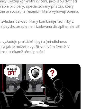
lánky ukazují konkrétní cvičení, jako jsou dýchací
erapie pro páry
,
specializovaný přístup, který
ečně pracovat na řešeních, která vyhovují oběma.
zvládání úzkosti, který kombinuje techniky z
sychoterapie není izolovaná disciplína, ale síť
e vyžaduje praktické tipy) a (mindfulness
í a jak je můžete využít ve svém životě. V
stroje k okamžitému použití.