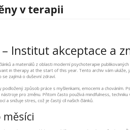
ěny v terapii
– Institut akceptace a z
lánků a materiálů z oblasti moderní psychoterapie publikovaných
ant in therapy at the start of this year.
Tento archiv vám ukáže, j
 se zajímá o duševní zdraví.
y podložený způsob práce s myšlenkami, emocemi a chováním
. P
é nástroje pro změnu. Přitom často používá
mindfulness
,
techniku
cí a snižuje stres, což je častý cíl našich článků.
 měsíci