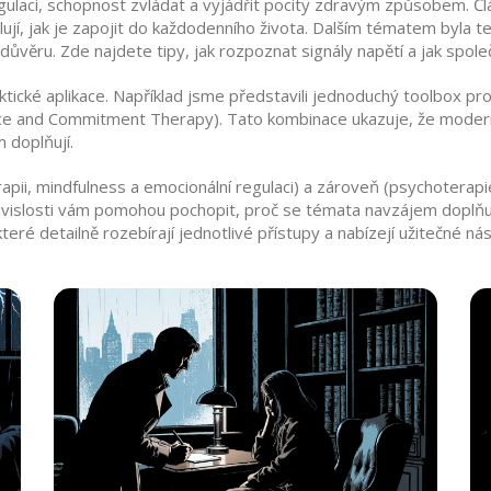
gulaci
,
schopnost zvládat a vyjádřit pocity zdravým způsobem
. Č
ují, jak je zapojit do každodenního života. Dalším tématem byla
t
 důvěru
. Zde najdete tipy, jak rozpoznat signály napětí a jak spol
ické aplikace. Například jsme představili jednoduchý toolbox pro 
ce and Commitment Therapy). Tato kombinace ukazuje, že moderní p
 doplňují.
rapii, mindfulness a emocionální regulaci) a zároveň (psychoterapi
ouvislosti vám pomohou pochopit, proč se témata navzájem doplňuj
eré detailně rozebírají jednotlivé přístupy a nabízejí užitečné ná