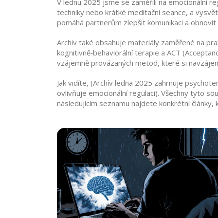
V lednu 2025 jsme se zaměřili na
emocionální re
techniky nebo krátké meditační seance, a vysvětl
pomáhá partnerům zlepšit komunikaci a obnovit
Archiv také obsahuje materiály zaměřené na prakt
kognitivně‑behaviorální terapie a ACT (Acceptan
vzájemně provázaných metod, které si navzájem
Jak vidíte, (Archív ledna 2025 zahrnuje psychote
ovlivňuje emocionální regulaci). Všechny tyto s
následujícím seznamu najdete konkrétní články, kt