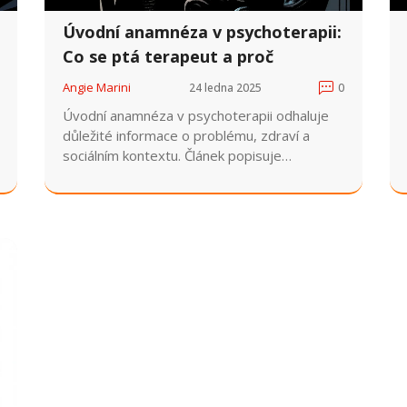
Úvodní anamnéza v psychoterapii:
Co se ptá terapeut a proč
Angie Marini
24 ledna 2025
0
Úvodní anamnéza v psychoterapii odhaluje
důležité informace o problému, zdraví a
sociálním kontextu. Článek popisuje
strukturu, klíčové otázky a tipy, jak na
rozhovor připravit.