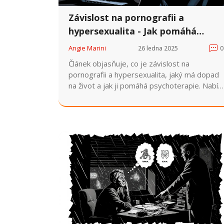
Závislost na pornografii a
hypersexualita - Jak pomáhá
psychoterapie
Angie Marini
26 ledna 2025
0
Článek objasňuje, co je závislost na
pornografii a hypersexualita, jaký má dopad
na život a jak ji pomáhá psychoterapie. Nabízí
praktické kroky, popisuje terapeutické fáze a
odpovídá na časté otázky.