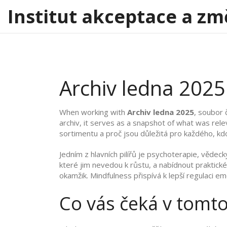
Institut akceptace a zm
Archiv ledna 2025 
When working with
Archiv ledna 2025
,
soubor č
archiv
, it serves as a snapshot of what was relev
sortimentu a proč jsou důležitá pro každého, kdo
Jedním z hlavních pilířů je
psychoterapie
,
vědeck
které jim nevedou k růstu, a nabídnout praktick
okamžik
. Mindfulness přispívá k lepší regulaci emo
Co vás čeká v tomto