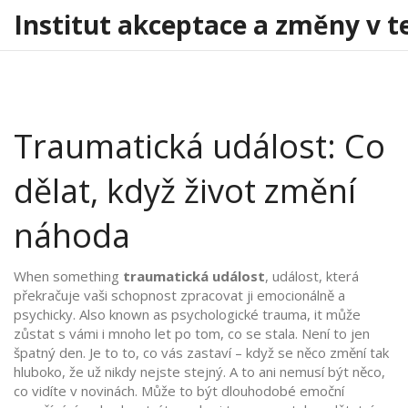
Institut akceptace a změny v t
Traumatická událost: Co
dělat, když život změní
náhoda
When something
traumatická událost
,
událost, která
překračuje vaši schopnost zpracovat ji emocionálně a
psychicky
. Also known as
psychologické trauma
, it
může
zůstat s vámi i mnoho let po tom, co se stala
.
Není to jen
špatný den. Je to to, co vás zastaví – když se něco změní tak
hluboko, že už nikdy nejste stejný. A to ani nemusí být něco,
co vidíte v novinách. Může to být dlouhodobé emoční