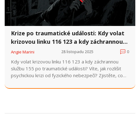
Krize po traumatické události: Kdy volat
krizovou linku 116 123 a kdy záchrannou
službu 155
Angie Marini
28 listopadu 2025
0
Kdy volat krizovou linku 116 123 a kdy záchrannou
službu 155 po traumatické události? Víte, jak rozlišit
psychickou krizi od fyzického nebezpečí? Zjistěte, co
dělat, když nevíte, co volat.