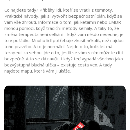
Co najdete tady? Příběhy lidí, kteří se vrátili z temnoty.
Praktické návody, jak si vytvořit bezpečnostní plán, když se
vám vše zhroutí. Informace o tom, jak ketamin nebo EMDR
mohou pomoci, když tradiční metody selhaly. A taky to, že
změna terapeuta není selhání – když vám někdo nesedne, je
to v pořádku. Mnoho lidí potřebuje zkusit několik, než najdou
toho pravého. A to je normální. Nejde o to, kolik let má
terapeut za sebou. Jde o to, jestli se vám s ním můžete cítit
bezpečně. A to se dá naučit. I když teď vypadá všechno jako
bezvýstupná bludná ulička – existuje cesta ven. A tady
najdete mapu, která vám ji ukáže.