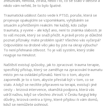
zneužívání, nehoda, ztráta, nebo i to, co se stalo v dětství a
nikdo vám neřekl, že to bylo špatné.
Traumatická událost často vede k
PTSD
,
poruše, která se
projevuje opakujícími se vzpomínkami, vyhýbáním se
situacím a přetíženým reakcím
.
Ne každý, kdo zažije
traumata, ji vyvine – ale když ano, není to známka slabosti. Je
to váš mozek, který se snaží přežít. A právě proto je důležité
poznat příznaky: máte problém spát? Všechno vás vyčerpá?
Odpovídáte na drobné věci jako by jste na okraji výbuchu?
To není přehnaná citlivost. To je váš systém, který stále
reaguje na minulost.
Naštěstí existují způsoby, jak to zpracovat.
trauma terapie
,
specifický přístup, který se zaměřuje na zpracování traumatu
místo jen na ovládání příznaků
.
Není to o tom, abyste
zapomněli. Je to o tom, abyste přestali být v tom, co se
stalo. A když se necítíte připraveni na terapii, existují i jiné
cesty –
krizová intervence
,
okamžitá podpora, která vás
udrží naživu, když se všechno zhroutí
.
V Česku fungují linky
důvěry, krizová centra a týmy, které přijdou i k vám domů,
když se nemůžete pohnout.