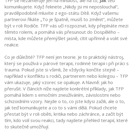
TFP se nezaměřuje jen na minulost, ale na to,
jak
teď
komunikujete. Když řeknete „Nikdy jsi mi neposlouchal“,
pravděpodobně mluvíte z ego-státu Dítě. Když vašemu
partnerovi říkáte „To je špatně, musíš to změnit“, můžete
být v roli Rodiče. TFP vás učí rozpoznat, kdy přepínáte mezi
těmito rolemi, a pomáhá vás přesunout do Dospělého –
místa, kde můžete přemýšlet jasně, cítit upřímně a volit své
reakce.
Co je důležité? TFP není jen teorie. Je to praktický nástroj,
který se používá v párové terapii, rodinné terapii i při práci s
trauma. Pokud jste si všimli, že vždycky končíte stejně –
například v konfliktu s rodiči, partnerem nebo kolegou – TFP
vám ukazuje, jaký vzorec se opakuje. A hlavně: jak ho
přerušit. V článcích níže najdete konkrétní příklady, jak TFP
pomáhá lidem s emočním zneužíváním, závislostmi nebo
schizoidními vzory. Nejde o to, co jste kdysi zažili, ale o to,
jak teď komunikujete a co to s vámi dělá. Pokud chcete
přestat být v roli oběti, kritika nebo záchránce, a začít být
tím, kdo volí svou reakci, tady najdete přehled terapií, které
to skutečně umožňují.