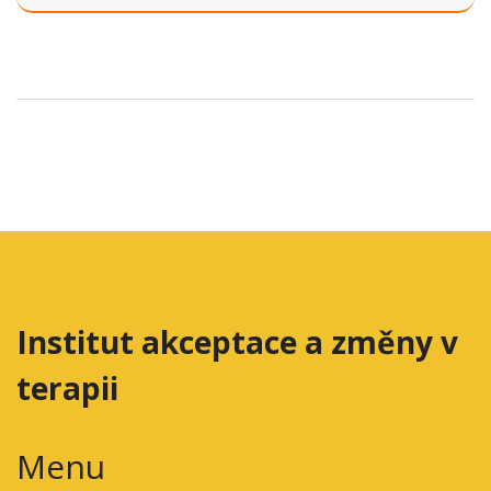
Je účinná, ale vyžaduje specializované terapeuty a
dlouhodobou léčbu.
Institut akceptace a změny v
terapii
Menu