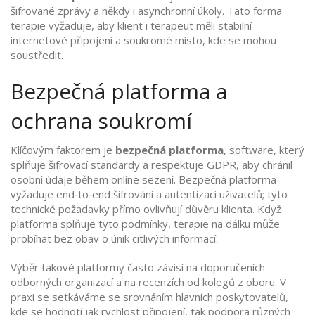
šifrované zprávy a někdy i asynchronní úkoly. Tato forma
terapie vyžaduje, aby klient i terapeut měli stabilní
internetové připojení a soukromé místo, kde se mohou
soustředit.
Bezpečná platforma a
ochrana soukromí
Klíčovým faktorem je
bezpečná platforma
,
software, který
splňuje šifrovací standardy a respektuje GDPR, aby chránil
osobní údaje během online sezení
. Bezpečná platforma
vyžaduje end‑to‑end šifrování a autentizaci uživatelů; tyto
technické požadavky přímo ovlivňují důvěru klienta. Když
platforma splňuje tyto podmínky, terapie na dálku může
probíhat bez obav o únik citlivých informací.
Výběr takové platformy často závisí na doporučeních
odborných organizací a na recenzích od kolegů z oboru. V
praxi se setkáváme se srovnáním hlavních poskytovatelů,
kde se hodnotí jak rychlost připojení, tak podpora různých