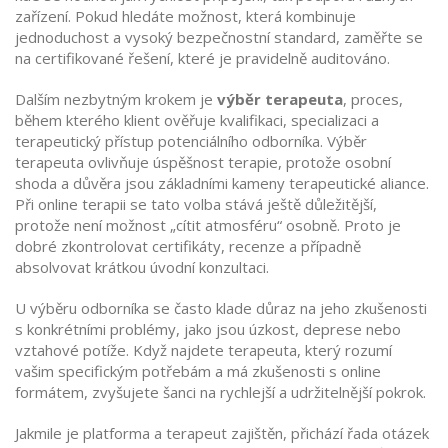
zařízení. Pokud hledáte možnost, která kombinuje
jednoduchost a vysoký bezpečnostní standard, zaměřte se
na certifikované řešení, které je pravidelně auditováno.
Dalším nezbytným krokem je
výběr terapeuta
,
proces,
během kterého klient ověřuje kvalifikaci, specializaci a
terapeutický přístup potenciálního odborníka
. Výběr
terapeuta ovlivňuje úspěšnost terapie, protože osobní
shoda a důvěra jsou základními kameny terapeutické aliance.
Při online terapii se tato volba stává ještě důležitější,
protože není možnost „cítit atmosféru“ osobně. Proto je
dobré zkontrolovat certifikáty, recenze a případně
absolvovat krátkou úvodní konzultaci.
U výběru odborníka se často klade důraz na jeho zkušenosti
s konkrétními problémy, jako jsou úzkost, deprese nebo
vztahové potíže. Když najdete terapeuta, který rozumí
vašim specifickým potřebám a má zkušenosti s online
formátem, zvyšujete šanci na rychlejší a udržitelnější pokrok.
Jakmile je platforma a terapeut zajištěn, přichází řada otázek