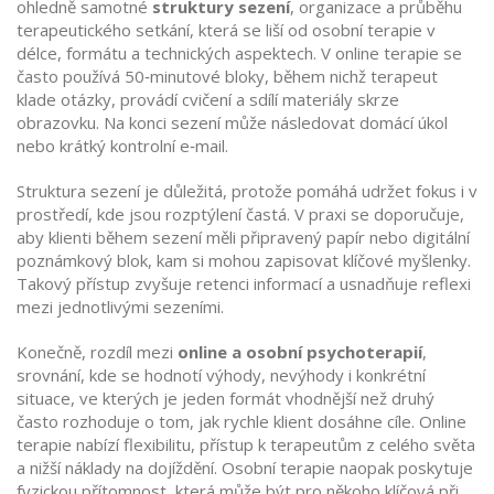
ohledně samotné
struktury sezení
,
organizace a průběhu
terapeutického setkání, která se liší od osobní terapie v
délce, formátu a technických aspektech
. V online terapie se
často používá 50‑minutové bloky, během nichž terapeut
klade otázky, provádí cvičení a sdílí materiály skrze
obrazovku. Na konci sezení může následovat domácí úkol
nebo krátký kontrolní e‑mail.
Struktura sezení je důležitá, protože pomáhá udržet fokus i v
prostředí, kde jsou rozptýlení častá. V praxi se doporučuje,
aby klienti během sezení měli připravený papír nebo digitální
poznámkový blok, kam si mohou zapisovat klíčové myšlenky.
Takový přístup zvyšuje retenci informací a usnadňuje reflexi
mezi jednotlivými sezeními.
Konečně, rozdíl mezi
online a osobní psychoterapií
,
srovnání, kde se hodnotí výhody, nevýhody i konkrétní
situace, ve kterých je jeden formát vhodnější než druhý
často rozhoduje o tom, jak rychle klient dosáhne cíle. Online
terapie nabízí flexibilitu, přístup k terapeutům z celého světa
a nižší náklady na dojíždění. Osobní terapie naopak poskytuje
fyzickou přítomnost, která může být pro někoho klíčová při