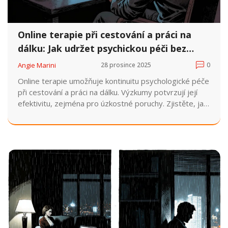
Online terapie při cestování a práci na
dálku: Jak udržet psychickou péči bez
přerušení
Angie Marini
28 prosince 2025
0
Online terapie umožňuje kontinuitu psychologické péče
při cestování a práci na dálku. Výzkumy potvrzují její
efektivitu, zejména pro úzkostné poruchy. Zjistěte, jak
funguje, kdo ji používá a jak si vybrat správného
terapeuta.