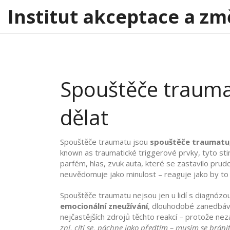
Institut akceptace a zm
Spouštěče traumatu
dělat
Spouštěče traumatu jsou
spouštěče traumatu
known as
traumatické triggerové prvky
, tyto st
parfém, hlas, zvuk auta, které se zastavilo prudc
neuvědomuje jako minulost – reaguje jako by to 
Spouštěče traumatu nejsou jen u lidí s diagnózo
emocionální zneužívání
,
dlouhodobé zanedbáván
nejčastějších zdrojů těchto reakcí – protože ne
zní, cítí se, páchne jako předtím – musím se bránit