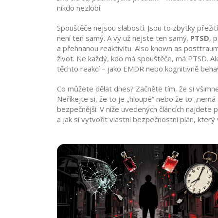
nikdo nezlobí.
Spouštěče nejsou slabostí. Jsou to zbytky přežití
není ten samý. A vy už nejste ten samý.
PTSD
,
p
a přehnanou reaktivitu
. Also known as
posttraum
život.
Ne každý, kdo má spouštěče, má PTSD. Ale
těchto reakcí – jako EMDR nebo kognitivně behavi
Co můžete dělat dnes? Začněte tím, že si všimne
Neříkejte si, že to je „hloupé“ nebo že to „nemá 
bezpečnější. V níže uvedených článcích najdete p
a jak si vytvořit vlastní bezpečnostní plán, který