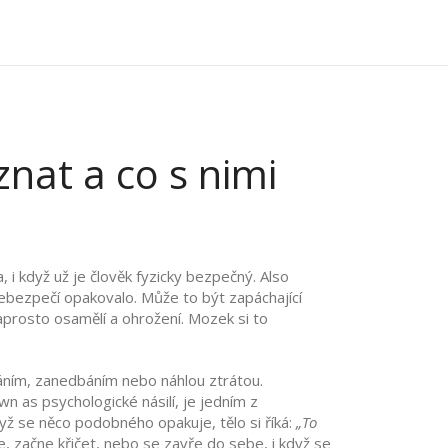
znat a co s nimi
, i když už je člověk fyzicky bezpečný
. Also
 nebezpečí opakovalo.
Může to být zapáchající
 naprosto osamělí a ohrožení. Mozek si to
váním, zanedbáním nebo náhlou ztrátou.
own as
psychologické násilí
, je jedním z
ž se něco podobného opakuje, tělo si říká:
„To
e, začne křičet, nebo se zavře do sebe, i když se