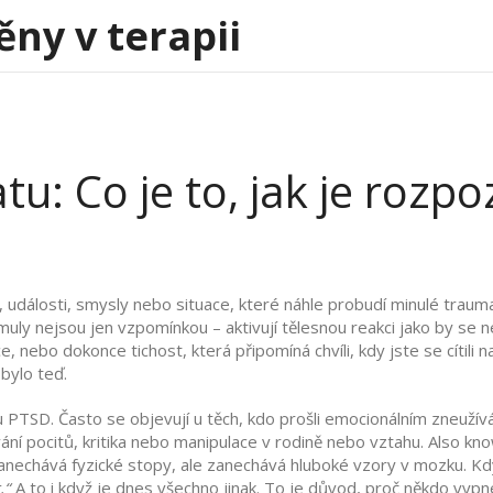
ěny v terapii
: Co je to, jak je rozpo
,
události, smysly nebo situace, které náhle probudí minulé trauma
imuly nejsou jen vzpomínkou – aktivují tělesnou reakci jako by se
e, nebo dokonce tichost, která připomíná chvíli, kdy jste se cítili
bylo teď.
u PTSD. Často se objevují u těch, kdo prošli emocionálním zneuží
í pocitů, kritika nebo manipulace v rodině nebo vztahu
. Also kn
zanechává fyzické stopy, ale zanechává hluboké vzory v mozku.
Kdy
.“
A to i když je dnes všechno jinak. To je důvod, proč někdo vypn