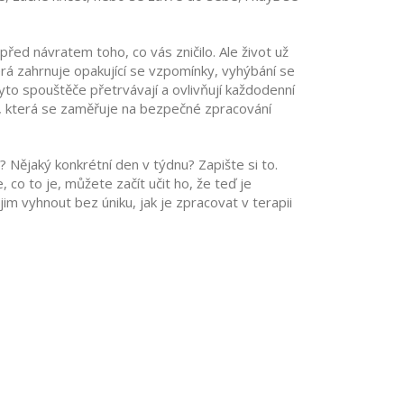
 před návratem toho, co vás zničilo. Ale život už
erá zahrnuje opakující se vzpomínky, vyhýbání se
yto spouštěče přetrvávají a ovlivňují každodenní
, která se zaměřuje na bezpečné zpracování
 Nějaký konkrétní den v týdnu? Zapište si to.
 co to je, můžete začít učit ho, že teď je
im vyhnout bez úniku, jak je zpracovat v terapii