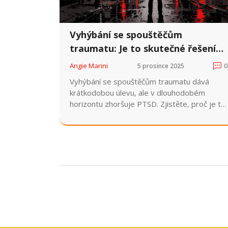
Vyhýbání se spouštěčům
traumatu: Je to skutečné řešení
nebo jen dočasná past?
Angie Marini
5 prosince 2025
0
Vyhýbání se spouštěčům traumatu dává
krátkodobou úlevu, ale v dlouhodobém
horizontu zhoršuje PTSD. Zjistěte, proč je to
past, jaké metody skutečně pomáhají a co
dělat, když se bojíte začít.