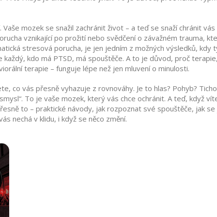
. Vaše mozek se snažil zachránit život – a teď se snaží chránit vás
orucha vznikající po prožití nebo svědčení o závažném trauma, kt
atická stresová porucha
, je jen jedním z možných výsledků, kdy t
 každý, kdo má PTSD, má spouštěče. A to je důvod, proč terapie
orální terapie – funguje lépe než jen mluvení o minulosti.
te, co vás přesně vyhazuje z rovnováhy. Je to hlas? Pohyb? Ticho?
smysl“. To je vaše mozek, který vás chce ochránit. A teď, když víte,
řesně to – praktické návody, jak rozpoznat své spouštěče, jak se j
 vás nechá v klidu, i když se něco změní.