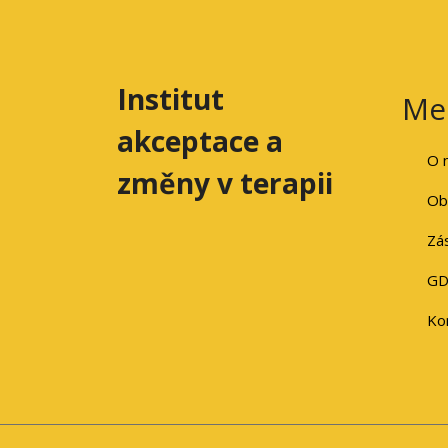
Institut
Me
akceptace a
O 
změny v terapii
Ob
Zá
GD
Ko