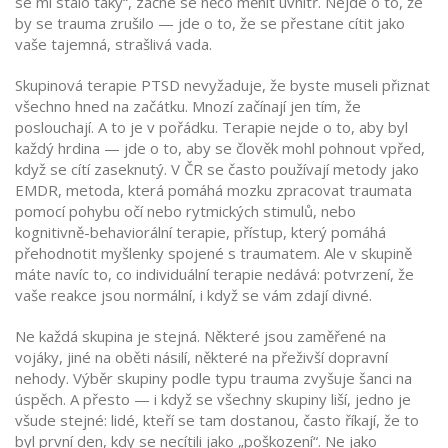
se mi stalo taky“, začne se něco měnit uvnitř. Nejde o to, že
by se trauma zrušilo — jde o to, že se přestane cítit jako
vaše tajemná, strašlivá vada.
Skupinová terapie PTSD
nevyžaduje
,
že byste museli přiznat
všechno hned na začátku
. Mnozí začínají jen tím, že
poslouchají. A to je v pořádku. Terapie nejde o to, aby byl
každý hrdina — jde o to, aby se člověk mohl pohnout vpřed,
když se cítí zaseknutý. V ČR se často používají metody jako
EMDR
,
metoda, která pomáhá mozku zpracovat traumata
pomocí pohybu očí nebo rytmických stimulů
, nebo
kognitivně-behaviorální terapie
,
přístup, který pomáhá
přehodnotit myšlenky spojené s traumatem
. Ale v skupině
máte navíc to, co individuální terapie nedává: potvrzení, že
vaše reakce jsou normální, i když se vám zdají divné.
Ne každá skupina je stejná. Některé jsou zaměřené na
vojáky, jiné na oběti násilí, některé na přeživší dopravní
nehody. Výběr skupiny podle typu trauma zvyšuje šanci na
úspěch. A přesto — i když se všechny skupiny liší, jedno je
všude stejné: lidé, kteří se tam dostanou, často říkají, že to
byl první den, kdy se necítili jako „poškození“. Ne jako