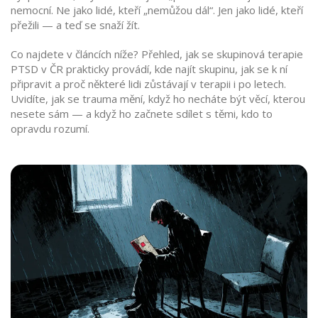
nemocní. Ne jako lidé, kteří „nemůžou dál“. Jen jako lidé, kteří
přežili — a teď se snaží žít.
Co najdete v článcích níže? Přehled, jak se skupinová terapie
PTSD v ČR prakticky provádí, kde najít skupinu, jak se k ní
připravit a proč některé lidi zůstávají v terapii i po letech.
Uvidíte, jak se trauma mění, když ho necháte být věcí, kterou
nesete sám — a když ho začnete sdílet s těmi, kdo to
opravdu rozumí.