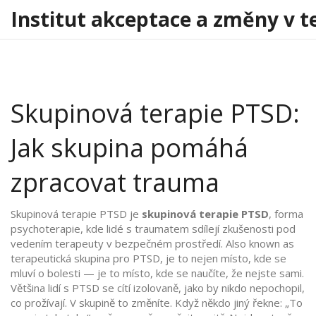
Institut akceptace a změny v t
Skupinová terapie PTSD:
Jak skupina pomáhá
zpracovat trauma
Skupinová terapie PTSD je
skupinová terapie PTSD
,
forma
psychoterapie, kde lidé s traumatem sdílejí zkušenosti pod
vedením terapeuty v bezpečném prostředí
. Also known as
terapeutická skupina pro PTSD
, je to nejen místo, kde se
mluví o bolesti — je to místo, kde se naučíte, že nejste sami.
Většina lidí s PTSD se cítí izolovaně, jako by nikdo nepochopil,
co prožívají. V skupině to změníte. Když někdo jiný řekne: „To