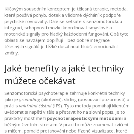
Klíčovým sousedním konceptem je
tělesná terapie
,
metoda,
která používá pohyb, dotek a vědomé dýchání k podpoře
psychické rovnováhy
. Dále se setkáte s
senzomotorickou
integrací
,
schopností mozku koordinovat smyslové a
motorické signály pro hladký každodenní fungování
. Obě tyto
oblasti se navzájem doplňují – bez dobré integrace
tělesných signálů je těžké dosáhnout hlubší emocionální
změny.
Jaké benefity a jaké techniky
můžete očekávat
Senzomotorická psychoterapie zahrnuje konkrétní techniky
jako je
grounding
(ukotvení), sliding (posouvání pozornosti) a
práci s
vnitřními částmi
(IFS). Tyto metody pomáhají klientům
uvědomit si napětí v těle a přetavit ho na slovní popis. Je to
praktický most mezi
psychoterapeutickými metodami
a
běžným životním stresem. V praxi to může znamenat cvičení
s míčem, pomalé protahování nebo řízené vizualizace, které