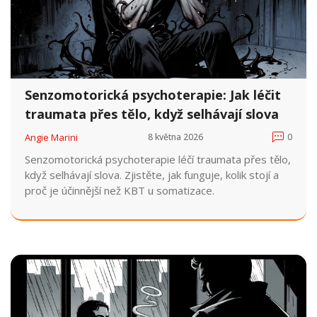
Senzomotorická psychoterapie: Jak léčit
traumata přes tělo, když selhávají slova
Angie Marini
8 května 2026
0
Senzomotorická psychoterapie léčí traumata přes tělo,
když selhávají slova. Zjistěte, jak funguje, kolik stojí a
proč je účinnější než KBT u somatizace.