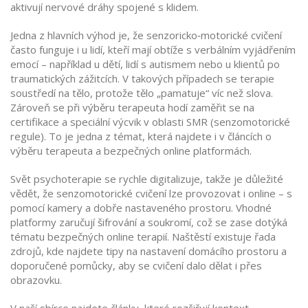
aktivují nervové dráhy spojené s klidem.
Jedna z hlavních výhod je, že senzoricko‑motorické cvičení
často funguje i u lidí, kteří mají obtíže s verbálním vyjádřením
emocí – například u dětí, lidí s autismem nebo u klientů po
traumatických zážitcích. V takových případech se terapie
soustředí na tělo, protože tělo „pamatuje“ víc než slova.
Zároveň se při výběru terapeuta hodí zaměřit se na
certifikace a speciální výcvik v oblasti SMR (senzomotorické
regule). To je jedna z témat, která najdete i v článcích o
výběru terapeuta a bezpečných online platformách.
Svět psychoterapie se rychle digitalizuje, takže je důležité
vědět, že senzomotorické cvičení lze provozovat i online – s
pomocí kamery a dobře nastaveného prostoru. Vhodné
platformy zaručují šifrování a soukromí, což se zase dotýká
tématu bezpečných online terapií. Naštěstí existuje řada
zdrojů, kde najdete tipy na nastavení domácího prostoru a
doporučené pomůcky, aby se cvičení dalo dělat i přes
obrazovku.