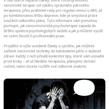
V naší sbírce najdete články, které rozšiřují kontext
senzorické terapie: od výběru správného párového
terapeuta, přes praktické rady pro regulaci emocí u dětí, až
po kombinovanou léčbu deprese, kde je smyslová práce
součástí celkového plánu. Tyto informace vám pomohou
pochopit, jak senzomotorická psychoterapie zapadá do
širšího spektra psychologických služeb a jak ji můžete využít
ve svém životě či profesionální praxi.
Projděte si výše uvedené články a zjistěte, jak můžete
začlenit senzorické techniky do každodenní péče o duševní
zdraví. Každý z nich přináší konkrétní tipy, které vám usnadní
první kroky – ať už hledáte terapeuta, plánujete domácí
cvičení, nebo chcete rozšířit své odborné znalosti.