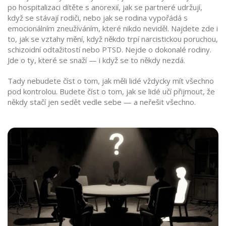
po hospitalizaci dítěte s anorexií, jak se partneré udržují,
když se stávají rodiči, nebo jak se rodina vypořádá s
emocionálním zneužíváním, které nikdo neviděl. Najdete zde i
to, jak se vztahy mění, když někdo trpí narcistickou poruchou,
schizoidní odtažitostí nebo PTSD. Nejde o dokonalé rodiny.
Jde o ty, které se snaží — i když se to někdy nezdá.
Tady nebudete číst o tom, jak měli lidé vždycky mít všechno
pod kontrolou. Budete číst o tom, jak se lidé učí přijmout, že
někdy stačí jen sedět vedle sebe — a neřešit všechno.