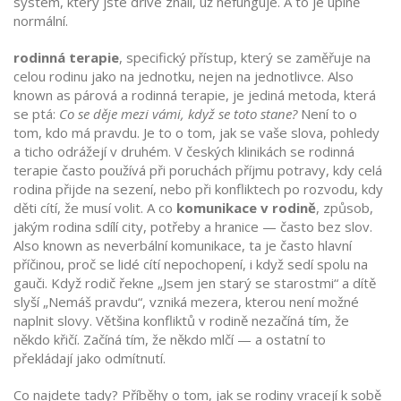
systém, který jste dříve znali, už nefunguje. A to je úplně
normální.
rodinná terapie
,
specifický přístup, který se zaměřuje na
celou rodinu jako na jednotku, nejen na jednotlivce
. Also
known as
párová a rodinná terapie
, je jediná metoda, která
se ptá:
Co se děje mezi vámi, když se toto stane?
Není to o
tom, kdo má pravdu. Je to o tom, jak se vaše slova, pohledy
a ticho odrážejí v druhém. V českých klinikách se rodinná
terapie často používá při poruchách příjmu potravy, kdy celá
rodina přijde na sezení, nebo při konfliktech po rozvodu, kdy
děti cítí, že musí volit.
A co
komunikace v rodině
,
způsob,
jakým rodina sdílí city, potřeby a hranice — často bez slov
.
Also known as
neverbální komunikace
, ta je často hlavní
příčinou, proč se lidé cítí nepochopení, i když sedí spolu na
gauči. Když rodič řekne „Jsem jen starý se starostmi“ a dítě
slyší „Nemáš pravdu“, vzniká mezera, kterou není možné
naplnit slovy.
Většina konfliktů v rodině nezačíná tím, že
někdo křičí. Začíná tím, že někdo mlčí — a ostatní to
překládají jako odmítnutí.
Co najdete tady? Příběhy o tom, jak se rodiny vracejí k sobě