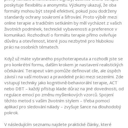
poskytuje flexibilitu a anonymitu. Výzkumy ukazují, že oba
formáty mohou být stejně efektivní, pokud jsou dodrženy
standardy ochrany soukromí a šifrování. Proto výběr mezi
online terapie
a tradičním setkáním by měl vycházet z vašich
životních podmínek, technické vybavenosti a preference v
komunikaci. Rozhodnutí o formátu terapie přímo ovlivňuje
důvěru a otevřenost, které jsou nezbytné pro hlubokou
práci na osobních tématech.
Když už máte vybraného psychoterapeuta a rozhodli jste se
pro konkrétní formu, dalším krokem je nastavení realistických
očekávání. Terapeut vám pomůže definovat cíle, ale úspěch
závisí i na vaší motivaci a pravidelné práci mezi sezeními. Zde
vstupují techniky jako kognitivně‑behaviorální terapie, ACT
nebo DBT – každý přístup klade důraz na jiné dovednosti, od
regulace emocí po změnu myšlenkových vzorců. Spojení
těchto metod s vaším životním stylem – třeba pomocí
aplikací pro sledování nálady – zvyšuje šance na dlouhodobý
pokrok.
V následujícím seznamu najdete praktické články, které