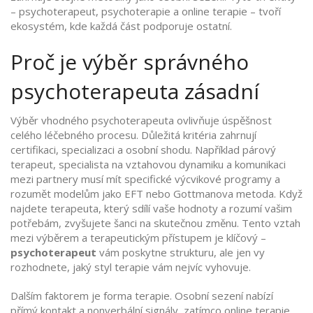
– psychoterapeut, psychoterapie a online terapie – tvoří
ekosystém, kde každá část podporuje ostatní.
Proč je výběr správného
psychoterapeuta zásadní
Výběr vhodného psychoterapeuta ovlivňuje úspěšnost
celého léčebného procesu. Důležitá kritéria zahrnují
certifikaci, specializaci a osobní shodu. Například
párový
terapeut
,
specialista na vztahovou dynamiku a komunikaci
mezi partnery
musí mít specifické výcvikové programy a
rozumět modelům jako EFT nebo Gottmanova metoda. Když
najdete terapeuta, který sdílí vaše hodnoty a rozumí vašim
potřebám, zvyšujete šanci na skutečnou změnu. Tento vztah
mezi výběrem a terapeutickým přístupem je klíčový –
psychoterapeut
vám poskytne strukturu, ale jen vy
rozhodnete, jaký styl terapie vám nejvíc vyhovuje.
Dalším faktorem je forma terapie. Osobní sezení nabízí
přímý kontakt a nonverbální signály, zatímco online terapie