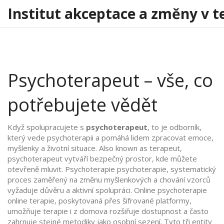
Institut akceptace a změny v t
Psychoterapeut – vše, co
potřebujete vědět
Když spolupracujete s
psychoterapeut
,
to je odborník,
který vede psychoterapii a pomáhá lidem zpracovat emoce,
myšlenky a životní situace
. Also known as
terapeut
,
psychoterapeut
vytváří bezpečný prostor, kde můžete
otevřeně mluvit. Psychoterapie
psychoterapie
,
systematický
proces zaměřený na změnu myšlenkových a chování vzorců
vyžaduje důvěru a aktivní spolupráci. Online psychoterapie
online terapie
,
poskytovaná přes šifrované platformy,
umožňuje terapie i z domova
rozšiřuje dostupnost a často
zahrnuje stejné metodiky jako osobní sezení. Tyto tři entity