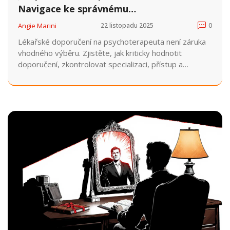
Navigace ke správnému
psychoterapeutovi
Angie Marini
22 listopadu 2025
0
Lékařské doporučení na psychoterapeuta není záruka
vhodného výběru. Zjistěte, jak kriticky hodnotit
doporučení, zkontrolovat specializaci, přístup a
kompatibilitu, a proč vaše pocity jsou důležitější než
tituly.