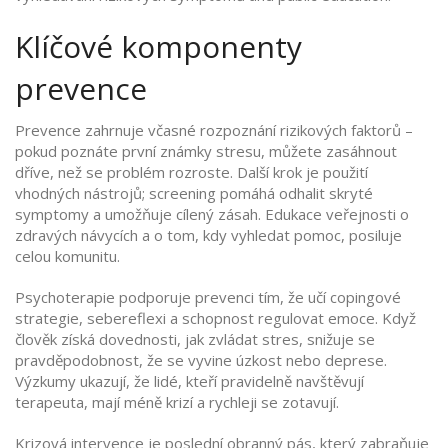
Klíčové komponenty
prevence
Prevence zahrnuje včasné rozpoznání rizikových faktorů –
pokud poznáte první známky stresu, můžete zasáhnout
dříve, než se problém rozroste. Další krok je použití
vhodných nástrojů; screening pomáhá odhalit skryté
symptomy a umožňuje cílený zásah. Edukace veřejnosti o
zdravých návycích a o tom, kdy vyhledat pomoc, posiluje
celou komunitu.
Psychoterapie podporuje prevenci tím, že učí copingové
strategie, sebereflexi a schopnost regulovat emoce. Když
člověk získá dovednosti, jak zvládat stres, snižuje se
pravděpodobnost, že se vyvine úzkost nebo deprese.
Výzkumy ukazují, že lidé, kteří pravidelně navštěvují
terapeuta, mají méně krizí a rychleji se zotavují.
Krizová intervence je poslední obranný pás, který zabraňuje