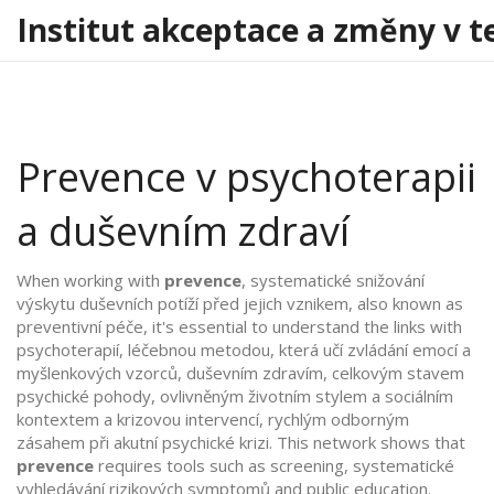
Institut akceptace a změny v t
Prevence v psychoterapii
a duševním zdraví
When working with
prevence
,
systematické snižování
výskytu duševních potíží před jejich vznikem
, also known as
preventivní péče
, it's essential to understand the links with
psychoterapií
,
léčebnou metodou, která učí zvládání emocí a
myšlenkových vzorců
,
duševním zdravím
,
celkovým stavem
psychické pohody, ovlivněným životním stylem a sociálním
kontextem
a
krizovou intervencí
,
rychlým odborným
zásahem při akutní psychické krizi
. This network shows that
prevence
requires tools such as
screening
,
systematické
vyhledávání rizikových symptomů
and public education.