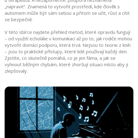
u terapeuta. A nezapomeňte: podpora neznamená
„napravit“. Znamená to vytvořit prostředí, kde člověk s
autismem může být sám sebou a přitom se učit, růst a cítit
se bezpečně.
V této sbírce najdete přehled metod, které opravdu fungují
– od využití echolálie v komunikaci až po to, jak rodiče mohou
vytvořit domácí podporu, která trvá. Nejsou to teorie z knih
– jsou to praktické přístupy, které lidé používají každý den.
Zjistíte, co skutečně pomáhá, co je jen fáma, a jak se
vyhnout běžným chybám, které zhoršují situaci místo aby ji
zlepšovaly.