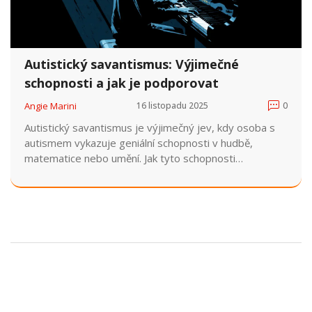
Autistický savantismus: Výjimečné
schopnosti a jak je podporovat
Angie Marini
16 listopadu 2025
0
Autistický savantismus je výjimečný jev, kdy osoba s
autismem vykazuje geniální schopnosti v hudbě,
matematice nebo umění. Jak tyto schopnosti
rozpoznat, podporovat a respektovat - bez ignorování
jejich potřeb.