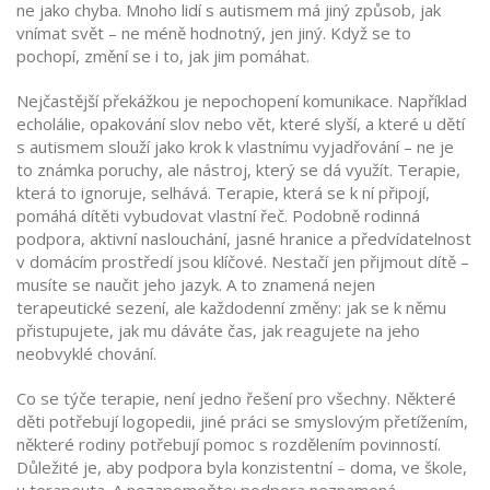
ne jako chyba. Mnoho lidí s autismem má jiný způsob, jak
vnímat svět – ne méně hodnotný, jen jiný. Když se to
pochopí, změní se i to, jak jim pomáhat.
Nejčastější překážkou je nepochopení komunikace. Například
echolálie
,
opakování slov nebo vět, které slyší, a které u dětí
s autismem slouží jako krok k vlastnímu vyjadřování
– ne je
to známka poruchy, ale nástroj, který se dá využít. Terapie,
která to ignoruje, selhává. Terapie, která se k ní připojí,
pomáhá dítěti vybudovat vlastní řeč. Podobně
rodinná
podpora
,
aktivní naslouchání, jasné hranice a předvídatelnost
v domácím prostředí
jsou klíčové. Nestačí jen přijmout dítě –
musíte se naučit jeho jazyk. A to znamená nejen
terapeutické sezení, ale každodenní změny: jak se k němu
přistupujete, jak mu dáváte čas, jak reagujete na jeho
neobvyklé chování.
Co se týče terapie, není jedno řešení pro všechny. Některé
děti potřebují logopedii, jiné práci se smyslovým přetížením,
některé rodiny potřebují pomoc s rozdělením povinností.
Důležité je, aby podpora byla konzistentní – doma, ve škole,