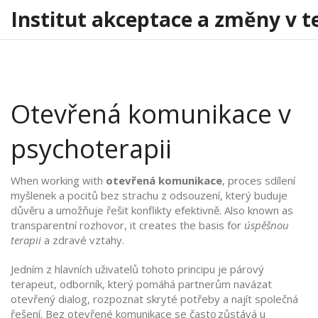
Institut akceptace a změny v t
Otevřená komunikace v
psychoterapii
When working with
otevřená komunikace
,
proces sdílení
myšlenek a pocitů bez strachu z odsouzení, který buduje
důvěru a umožňuje řešit konflikty efektivně
. Also known as
transparentní rozhovor
, it creates the basis for
úspěšnou
terapii
a zdravé vztahy.
Jedním z hlavních uživatelů tohoto principu je
párový
terapeut
,
odborník, který pomáhá partnerům navázat
otevřený dialog, rozpoznat skryté potřeby a najít společná
řešení
. Bez otevřené komunikace se často zůstává u