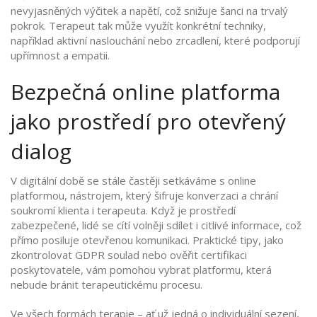
nevyjasněných výčitek a napětí, což snižuje šanci na trvalý
pokrok. Terapeut tak může využít konkrétní techniky,
například aktivní naslouchání nebo zrcadlení, které podporují
upřímnost a empatii.
Bezpečná online platforma
jako prostředí pro otevřený
dialog
V digitální době se stále častěji setkáváme s
online
platformou
,
nástrojem, který šifruje konverzaci a chrání
soukromí klienta i terapeuta
. Když je prostředí
zabezpečené, lidé se cítí volněji sdílet i citlivé informace, což
přímo posiluje otevřenou komunikaci. Praktické tipy, jako
zkontrolovat GDPR soulad nebo ověřit certifikaci
poskytovatele, vám pomohou vybrat platformu, která
nebude bránit terapeutickému procesu.
Ve všech formách terapie – ať už jedná o individuální sezení,