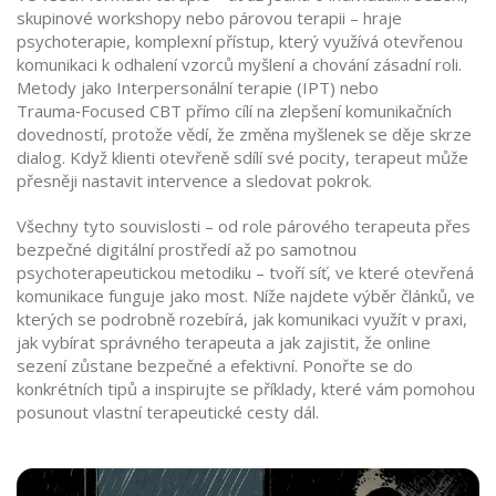
skupinové workshopy nebo párovou terapii – hraje
psychoterapie
,
komplexní přístup, který využívá otevřenou
komunikaci k odhalení vzorců myšlení a chování
zásadní roli.
Metody jako Interpersonální terapie (IPT) nebo
Trauma‑Focused CBT přímo cílí na zlepšení komunikačních
dovedností, protože vědí, že změna myšlenek se děje skrze
dialog. Když klienti otevřeně sdílí své pocity, terapeut může
přesněji nastavit intervence a sledovat pokrok.
Všechny tyto souvislosti – od role párového terapeuta přes
bezpečné digitální prostředí až po samotnou
psychoterapeutickou metodiku – tvoří síť, ve které otevřená
komunikace funguje jako most. Níže najdete výběr článků, ve
kterých se podrobně rozebírá, jak komunikaci využít v praxi,
jak vybírat správného terapeuta a jak zajistit, že online
sezení zůstane bezpečné a efektivní. Ponořte se do
konkrétních tipů a inspirujte se příklady, které vám pomohou
posunout vlastní terapeutické cesty dál.