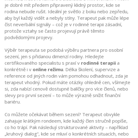
je dobré mít předem připravený klidný prostor, kde se
rodina nebude rušit. Ideální je světlo z boku nebo zepředu,
aby byl každý vidět a nebyly stíny. Terapeut pak může lépe
číst neverbální signály – což je v rodinné terapii zásadní,
protože vztahy se často projevují právě těmito
podvědomými projevy.
Výběr terapeuta se podobá výběru partnera pro osobní
sezení, jen s přidanou dimenzí rodiny. Hledejte
certifikovaného specialistu s praxí v
rodinné terapii
a
konkrétně i v
online režimu
. Délka školení, supervize a
reference od jiných rodin vám pomohou odhadnout, zda je
terapeut vhodný. Pokud máte otázky ohledně cen, všímejte
si, zda nabízí cenově dostupné balíčky pro více členů, nebo
slevy pro první sezení – to může výrazně snížit finanční
bariéru.
Co můžete očekávat během sezení? Terapeut obvykle
zahajuje krátkým rondeem, kde každý člen stručně popíše,
co ho trápí. Pak následují strukturované aktivity – například
„kruhový dialog“, kde se mluví o konkrétních situacích, nebo