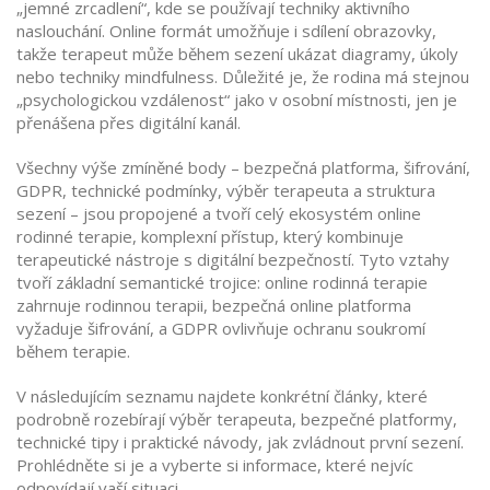
„jemné zrcadlení“, kde se používají techniky aktivního
naslouchání. Online formát umožňuje i sdílení obrazovky,
takže terapeut může během sezení ukázat diagramy, úkoly
nebo techniky mindfulness. Důležité je, že rodina má stejnou
„psychologickou vzdálenost“ jako v osobní místnosti, jen je
přenášena přes digitální kanál.
Všechny výše zmíněné body – bezpečná platforma, šifrování,
GDPR, technické podmínky, výběr terapeuta a struktura
sezení – jsou propojené a tvoří celý ekosystém
online
rodinné terapie
,
komplexní přístup, který kombinuje
terapeutické nástroje s digitální bezpečností
. Tyto vztahy
tvoří základní semantické trojice: online rodinná terapie
zahrnuje rodinnou terapii, bezpečná online platforma
vyžaduje šifrování, a GDPR ovlivňuje ochranu soukromí
během terapie.
V následujícím seznamu najdete konkrétní články, které
podrobně rozebírají výběr terapeuta, bezpečné platformy,
technické tipy i praktické návody, jak zvládnout první sezení.
Prohlédněte si je a vyberte si informace, které nejvíc
odpovídají vaší situaci.