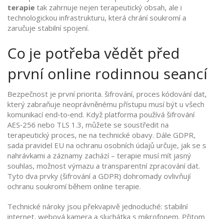
terapie
tak zahrnuje nejen terapeutický obsah, ale i
technologickou infrastrukturu, která chrání soukromí a
zaručuje stabilní spojení.
Co je potřeba vědět před
první online rodinnou seancí
Bezpečnost je první priorita.
šifrování
,
proces kódování dat,
který zabraňuje neoprávněnému přístupu
musí být u všech
komunikací end‑to‑end. Když platforma používá šifrování
AES‑256 nebo TLS 1.3, můžete se soustředit na
terapeutický proces, ne na technické obavy. Dále
GDPR
,
sada pravidel EU na ochranu osobních údajů
určuje, jak se s
nahrávkami a záznamy zachází – terapie musí mít jasný
souhlas, možnost výmazu a transparentní zpracování dat.
Tyto dva prvky (šifrování a GDPR) dohromady ovlivňují
ochranu soukromí během online terapie.
Technické nároky jsou překvapivě jednoduché: stabilní
internet, webová kamera a sluchátka s mikrofonem. Přitom