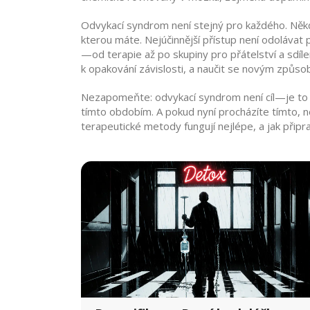
Odvykací syndrom není stejný pro každého. Někdo 
kterou máte. Nejúčinnější přístup není odolávat 
—od terapie až po skupiny pro přátelství a sdíl
k opakování závislosti, a naučit se novým způso
Nezapomeňte: odvykací syndrom není cíl—je to pře
tímto obdobím. A pokud nyní procházíte tímto, ne
terapeutické metody fungují nejlépe, a jak připr