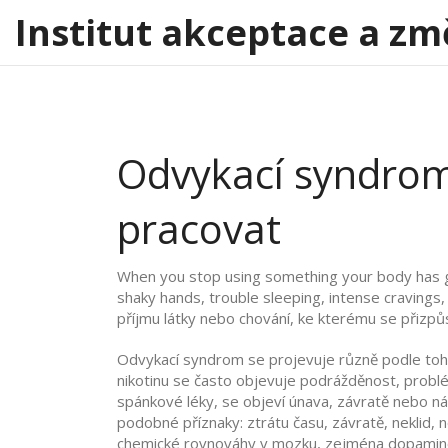
Institut akceptace a zm
Odvykací syndrom: 
pracovat
When you stop using something your body has got
shaky hands, trouble sleeping, intense cravings, 
příjmu látky nebo chování, ke kterému se přizpů
Odvykací syndrom se projevuje různě podle toho,
nikotinu se často objevuje podrážděnost, problé
spánkové léky, se objeví únava, závratě nebo ná
podobné příznaky: ztrátu času, závratě, neklid, 
chemické rovnováhy v mozku, zejména dopamin