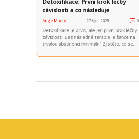
Detoxifikace: První krok léčby
závislosti a co následuje
Angie Marini
27 října 2025
0
Detoxifikace je první, ale jen první krok léčby
závislosti. Bez následné terapie je šance na
trvalou abstinenci minimální. Zjistěte, co se
děje během detoxu a proč je terapie
nezbytná.