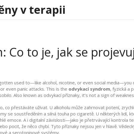
ěny v terapii
Co to je, jak se projevuj
ten used to—like alcohol, nicotine, or even social media—you don
or even panic attacks. This is the
odvykací syndrom
,
fyzická a 
sobilo
. Also known as
odvykací příznaky
, it’s not a sign of weakn
 co přestáváte užívat. U alkoholu může zahrnovat potení, zrychle
my se soustředěním a silná touha po cigaretě. U některých lidí, k
hlé emoce. A i digitalní závislosti—jako je přetrvávající kontrol
nebo pocit, že něco chybí. Tyto příznaky nejsou jen v hlavě. Vědeck
ové a serotoninové systémy.