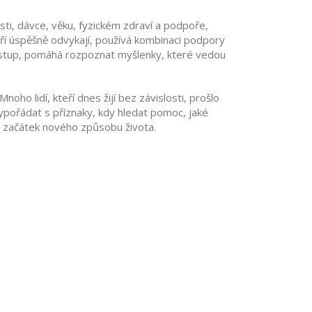
sti, dávce, věku, fyzickém zdraví a podpoře,
teří úspěšně odvykají, používá kombinaci podpory
přístup, pomáhá rozpoznat myšlenky, které vedou
ho lidí, kteří dnes žijí bez závislosti, prošlo
vypořádat s příznaky, kdy hledat pomoc, jaké
ný začátek nového způsobu života.