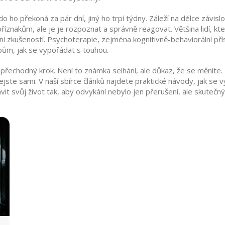
ho překoná za pár dní, jiný ho trpí týdny. Záleží na délce závislo
příznakům, ale je je rozpoznat a správně reagovat. Většina lidí, k
ení zkušeností. Psychoterapie, zejména kognitivně-behaviorální 
bům, jak se vypořádat s touhou.
chodný krok. Není to známka selhání, ale důkaz, že se měníte. Mno
jste sami. V naší sbírce článků najdete praktické návody, jak se 
avit svůj život tak, aby odvykání nebylo jen přerušení, ale skuteč