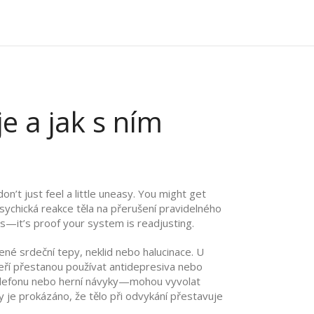
e a jak s ním
’t just feel a little uneasy. You might get
psychická reakce těla na přerušení pravidelného
ess—it’s proof your system is readjusting.
né srdeční tepy, neklid nebo halucinace. U
teří přestanou používat antidepresiva nebo
a telefonu nebo herní návyky—mohou vyvolat
y je prokázáno, že tělo při odvykání přestavuje