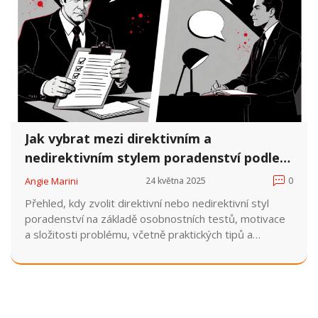
Jak vybrat mezi direktivním a
nedirektivním stylem poradenství podle
osobnosti klienta
Angie Marini
24 května 2025
0
Přehled, kdy zvolit direktivní nebo nedirektivní styl
poradenství na základě osobnostních testů, motivace
a složitosti problému, včetně praktických tipů a
příkladů.