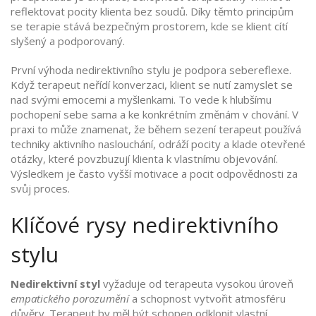
reflektovat pocity klienta bez soudů
. Díky těmto principům
se terapie stává bezpečným prostorem, kde se klient cítí
slyšený a podporovaný.
První výhoda nedirektivního stylu je podpora sebereflexe.
Když terapeut neřídí konverzaci, klient se nutí zamyslet se
nad svými emocemi a myšlenkami. To vede k hlubšímu
pochopení sebe sama a ke konkrétním změnám v chování. V
praxi to může znamenat, že během sezení terapeut používá
techniky aktivního naslouchání, odráží pocity a klade otevřené
otázky, které povzbuzují klienta k vlastnímu objevování.
Výsledkem je často vyšší motivace a pocit odpovědnosti za
svůj proces.
Klíčové rysy nedirektivního
stylu
Nedirektivní styl
vyžaduje od terapeuta vysokou úroveň
empatického porozumění
a schopnost vytvořit atmosféru
důvěry. Terapeut by měl být schopen odklonit vlastní