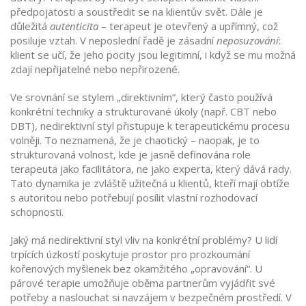
předpojatosti a soustředit se na klientův svět. Dále je
důležitá
autenticita
– terapeut je otevřený a upřímný, což
posiluje vztah. V neposlední řadě je zásadní
neposuzování
:
klient se učí, že jeho pocity jsou legitimní, i když se mu možná
zdají nepřijatelné nebo nepřirozené.
Ve srovnání se stylem „direktivním“, který často používá
konkrétní techniky a strukturované úkoly (např. CBT nebo
DBT), nedirektivní styl přistupuje k terapeutickému procesu
volněji. To neznamená, že je chaotický – naopak, je to
strukturovaná volnost, kde je jasně definována role
terapeuta jako facilitátora, ne jako experta, který dává rady.
Tato dynamika je zvláště užitečná u klientů, kteří mají obtíže
s autoritou nebo potřebují posílit vlastní rozhodovací
schopnosti.
Jaký má nedirektivní styl vliv na konkrétní problémy? U lidí
trpících úzkostí poskytuje prostor pro prozkoumání
kořenových myšlenek bez okamžitého „opravování“. U
párové terapie umožňuje oběma partnerům vyjádřit své
potřeby a naslouchat si navzájem v bezpečném prostředí. V