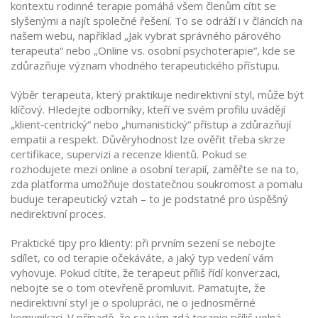
kontextu rodinné terapie pomáhá všem členům cítit se
slyšenými a najít společné řešení. To se odráží i v článcích na
našem webu, například „Jak vybrat správného párového
terapeuta“ nebo „Online vs. osobní psychoterapie“, kde se
zdůrazňuje význam vhodného terapeutického přístupu.
Výběr terapeuta, který praktikuje nedirektivní styl, může být
klíčový. Hledejte odborníky, kteří ve svém profilu uvádějí
„klient‑centrický“ nebo „humanistický“ přístup a zdůrazňují
empatii a respekt. Důvěryhodnost lze ověřit třeba skrze
certifikace, supervizi a recenze klientů. Pokud se
rozhodujete mezi online a osobní terapií, zaměřte se na to,
zda platforma umožňuje dostatečnou soukromost a pomalu
buduje terapeutický vztah – to je podstatné pro úspěšný
nedirektivní proces.
Praktické tipy pro klienty: při prvním sezení se nebojte
sdílet, co od terapie očekáváte, a jaký typ vedení vám
vyhovuje. Pokud cítíte, že terapeut příliš řídí konverzaci,
nebojte se o tom otevřeně promluvit. Pamatujte, že
nedirektivní styl je o spolupráci, ne o jednosměrné
komunikaci. V případě, že se vám zdá terapie příliš volná,