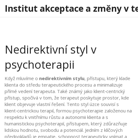
Institut akceptace a změny v t
Nedirektivní styl v
psychoterapii
Když mluvíme o
nedirektivním stylu
,
přístupu, který klade
klienta do středu terapeutického procesu a minimalizuje
přímé vedení terapeuta
. Také známý jako
klient‑centrický
přístup
, spočívá v tom, že terapeut poskytuje prostor, kde
klient objevuje vlastní řešení. Tento styl úzce souvisí s
klient‑centrickou terapií
,
formou psychoterapie založenou na
respektu k vnitřnímu růstu a autonomii klienta
a s
humanistickou psychoterapií
,
přístupem, který zdůrazňuje
lidskou hodnotu, svobodu a potenciál
. Jedním z klíčových
předpokladů je
empatie
,
schopnost terapeuticky vnímat a