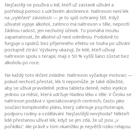
Nejčastěji se používá u lidí, kteří už zastavili užívání a
potřebují pomoci s udržením abstinence. Naltrexon není lék
na „vyléčení“ závislosti — je to spíš ochranný štít. Když
uživatel vypije alkohol, zatímco má naltrexon v těle, nepocítí
žádnou radost, jen nechutný účinek. To pomáhá mozku
zapamatovat, že alkohol už není odměnou. Podobně to
funguje u opiátů: bez příjemného efektu se touha po užívání
postupně ztrácí. Výzkumy ukazují, že lidé, kteří užívají
naltrexon spolu s terapií, mají o 50 % vyšší šanci zůstat bez
alkoholu po roce.
Ne každý toto léčení zvládne. Naltrexon vyžaduje motivaci —
pokud nechceš přestat, lék ti nepomůže. Je také důležité,
aby se užíval pravidelně. Jedna tableta denně, nebo injekce
jednou za měsíc, která udržuje hladinu léku v těle. V Česku se
naltrexon podává v specializovaných centrech, často jako
součást komplexního plánu, který zahrnuje psychoterapii,
podporu rodiny a vzdělávání. Nejčastější nevýhoda? Někteří
lidé přestanou užívat lék, když se jim zdá, že už jsou „v
pořádku“. Ale právě v tom okamžiku je největší riziko relapsu.