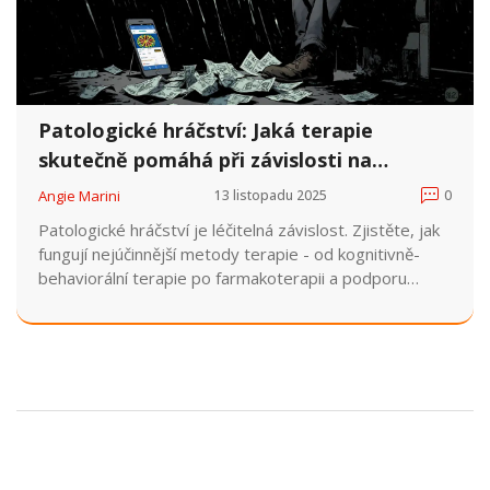
Patologické hráčství: Jaká terapie
skutečně pomáhá při závislosti na
hazardu
Angie Marini
13 listopadu 2025
0
Patologické hráčství je léčitelná závislost. Zjistěte, jak
fungují nejúčinnější metody terapie - od kognitivně-
behaviorální terapie po farmakoterapii a podporu
skupin. Více než 40 % lidí uspěje při komplexním
přístupu.