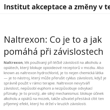
Institut akceptace a změny v t
Naltrexon: Co je to a jak
pomáhá při závislostech
Naltrexon
,
lék používaný při léčbě závislostí na alkoholu a
opiátech, který blokuje opioideové receptorů v mozku
. Also
known as
naltrexon hydrochlorid
, je to nejen chemická látka
— je to nástroj, který může přerušit cyklus závislosti, když je
správně použit v rámci terapie.
Naltrexon nevytváří
závislost, nepůsobí euphorii a nezpůsobuje odvykací
příznaky. Je to prostý, ale silný mechanismus: blokuje účinek
alkoholu a opiátů na mozek, takže uživatel přestává cítit ten
příjemný efekt, který ho držel v kruzích závislosti.