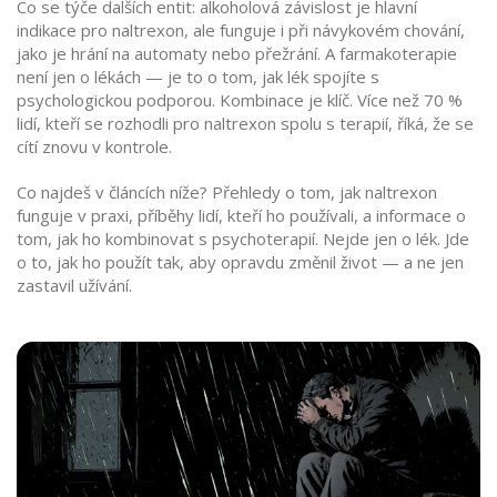
Co se týče dalších entit:
alkoholová závislost
je hlavní
indikace pro naltrexon, ale funguje i při
návykovém chování
,
jako je hrání na automaty nebo přežrání. A
farmakoterapie
není jen o lékách — je to o tom, jak lék spojíte s
psychologickou podporou. Kombinace je klíč. Více než 70 %
lidí, kteří se rozhodli pro naltrexon spolu s terapií, říká, že se
cítí znovu v kontrole.
Co najdeš v článcích níže? Přehledy o tom, jak naltrexon
funguje v praxi, příběhy lidí, kteří ho používali, a informace o
tom, jak ho kombinovat s psychoterapií. Nejde jen o lék. Jde
o to, jak ho použít tak, aby opravdu změnil život — a ne jen
zastavil užívání.