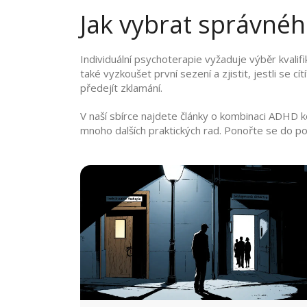
Jak vybrat správné
Individuální psychoterapie vyžaduje výběr kvalifik
také vyzkoušet první sezení a zjistit, jestli se 
předejít zklamání.
V naší sbírce najdete články o kombinaci ADHD kou
mnoho dalších praktických rad. Ponořte se do po