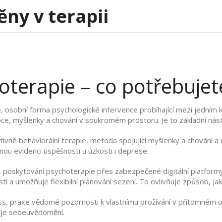
ěny v terapii
hoterapie – co potřebujet
e
,
osobní forma psychologické intervence probíhající mezi jedním
ce, myšlenky a chování v soukromém prostoru.
Je to základní nás
tivně‑behaviorální terapie
,
metoda spojující myšlenky a chování a 
nou evidenci úspěšnosti u úzkosti i deprese.
,
poskytování psychoterapie přes zabezpečené digitální platform
tí a umožňuje flexibilní plánování sezení.
To ovlivňuje způsob, jaký
ss
,
praxe vědomé pozornosti k vlastnímu prožívání v přítomném 
uje sebeuvědomění.