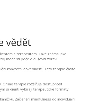
e vědět
 klientem a terapeutem
. Také známá jako
troj moderní péče o duševní zdraví.
učící konkrétní dovednosti
. Tato terapie často
y
. Online terapie rozšiřuje dostupnost
m si klienti vybírají terapeutické formáty.
okamžiku
. Začlenění mindfulness do individuální