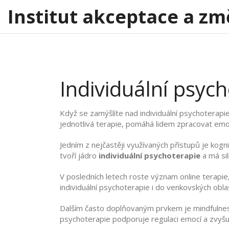
Institut akceptace a zm
Individuální psyc
Když se zamýšlíte nad
individuální psychoterapi
jednotlivá terapie
, pomáhá lidem zpracovat emo
Jedním z nejčastěji využívaných přístupů je
kogni
tvoří jádro
individuální psychoterapie
a má sil
V posledních letech roste význam
online terapie
individuální psychoterapie i do venkovských oblas
Dalším často doplňovaným prvkem je
mindfulne
psychoterapie podporuje regulaci emocí a zvyš