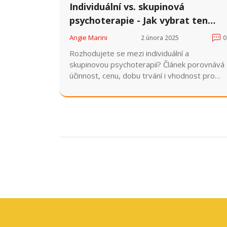
Individuální vs. skupinová
psychoterapie - Jak vybrat ten
správný formát
Angie Marini
2 února 2025
0
Rozhodujete se mezi individuální a
skupinovou psychoterapií? Článek porovnává
účinnost, cenu, dobu trvání i vhodnost pro
různé problémy a pomůže vám vybrat ten
pravý formát.