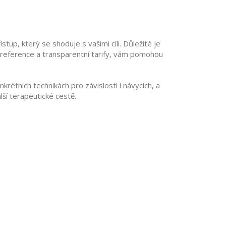
stup, který se shoduje s vašimi cíli. Důležité je
ze, reference a transparentní tarify, vám pomohou
krétních technikách pro závislosti i návycích, a
ší terapeutické cestě.