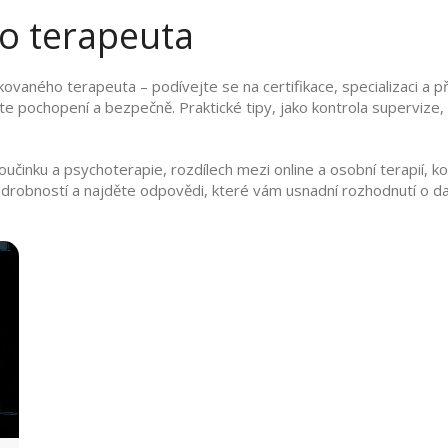
ho terapeuta
ovaného terapeuta – podívejte se na certifikace, specializaci a pří
cítíte pochopení a bezpečně. Praktické tipy, jako kontrola supervi
činku a psychoterapie, rozdílech mezi online a osobní terapií, kon
drobností a najděte odpovědi, které vám usnadní rozhodnutí o dal