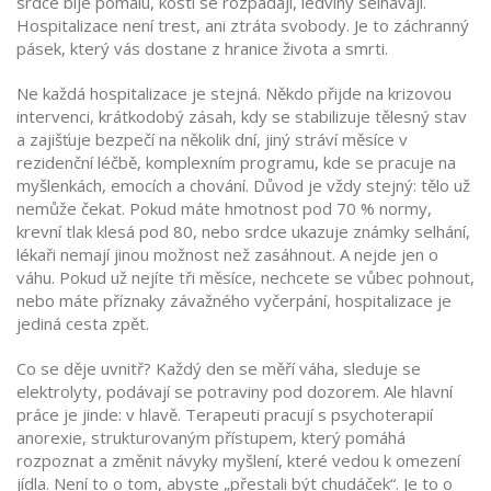
srdce bije pomalu, kosti se rozpadají, ledviny selhávají.
Hospitalizace není trest, ani ztráta svobody. Je to záchranný
pásek, který vás dostane z hranice života a smrti.
Ne každá hospitalizace je stejná. Někdo přijde na
krizovou
intervenci
,
krátkodobý zásah, kdy se stabilizuje tělesný stav
a zajišťuje bezpečí
na několik dní, jiný stráví měsíce v
rezidenční léčbě
,
komplexním programu, kde se pracuje na
myšlenkách, emocích a chování
. Důvod je vždy stejný: tělo už
nemůže čekat. Pokud máte hmotnost pod 70 % normy,
krevní tlak klesá pod 80, nebo srdce ukazuje známky selhání,
lékaři nemají jinou možnost než zasáhnout. A nejde jen o
váhu. Pokud už nejíte tři měsíce, nechcete se vůbec pohnout,
nebo máte příznaky závažného vyčerpání, hospitalizace je
jediná cesta zpět.
Co se děje uvnitř? Každý den se měří váha, sleduje se
elektrolyty, podávají se potraviny pod dozorem. Ale hlavní
práce je jinde: v hlavě. Terapeuti pracují s
psychoterapií
anorexie
,
strukturovaným přístupem, který pomáhá
rozpoznat a změnit návyky myšlení, které vedou k omezení
jídla
. Není to o tom, abyste „přestali být chudáček“. Je to o