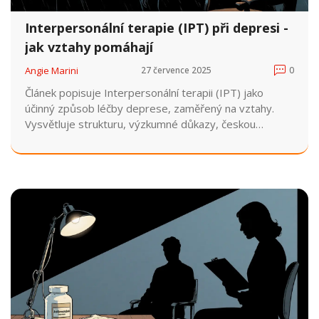
Interpersonální terapie (IPT) při depresi -
jak vztahy pomáhají
Angie Marini
27 července 2025
0
Článek popisuje Interpersonální terapii (IPT) jako
účinný způsob léčby deprese, zaměřený na vztahy.
Vysvětluje strukturu, výzkumné důkazy, českou
dostupnost a srovnání s dalšími terapiemi.