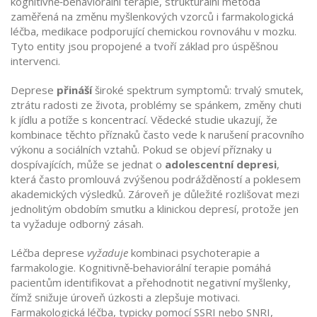
kognitivně‑behaviorální terapie
,
strukturální metoda
zaměřená na změnu myšlenkových vzorců
i
farmakologická
léčba
,
medikace podporující chemickou rovnováhu v mozku
.
Tyto entity jsou propojené a tvoří základ pro úspěšnou
intervenci.
Deprese
přináší
široké spektrum symptomů: trvalý smutek,
ztrátu radosti ze života, problémy se spánkem, změny chuti
k jídlu a potíže s koncentrací. Vědecké studie ukazují, že
kombinace těchto příznaků často vede k narušení pracovního
výkonu a sociálních vztahů. Pokud se objeví příznaky u
dospívajících, může se jednat o
adolescentní depresi
,
která často promlouvá zvýšenou podrážděností a poklesem
akademických výsledků. Zároveň je důležité rozlišovat mezi
jednolitým obdobím smutku a klinickou depresí, protože jen
ta vyžaduje odborný zásah.
Léčba deprese
vyžaduje
kombinaci psychoterapie a
farmakologie. Kognitivně‑behaviorální terapie pomáhá
pacientům identifikovat a přehodnotit negativní myšlenky,
čímž snižuje úroveň úzkosti a zlepšuje motivaci.
Farmakologická léčba, typicky pomocí SSRI nebo SNRI,