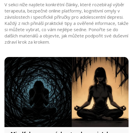
V sekci níže najdete konkrétní články, které rozebírají výběr
terapeuta, bezpečné online platformy, kognitivní omyly v
závislostech i specifické příručky pro adolescentní depresi.
Každý z nich přináší praktické tipy a ověřené informace, takže
si můžete vybrat, co vám nejlépe sedne. Ponořte se do
dalších materiálů a objevte, jak můžete podpořit své duševní
zdraví krok za krokem.