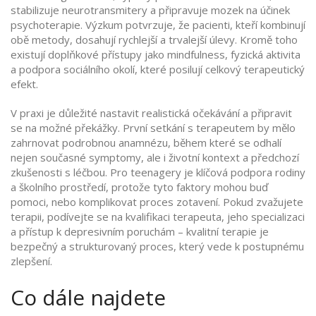
stabilizuje neurotransmitery a připravuje mozek na účinek
psychoterapie. Výzkum potvrzuje, že pacienti, kteří kombinují
obě metody, dosahují rychlejší a trvalejší úlevy. Kromě toho
existují doplňkové přístupy jako mindfulness, fyzická aktivita
a podpora sociálního okolí, které posilují celkový terapeutický
efekt.
V praxi je důležité nastavit realistická očekávání a připravit
se na možné překážky. První setkání s terapeutem by mělo
zahrnovat podrobnou anamnézu, během které se odhalí
nejen současné symptomy, ale i životní kontext a předchozí
zkušenosti s léčbou. Pro teenagery je klíčová podpora rodiny
a školního prostředí, protože tyto faktory mohou buď
pomoci, nebo komplikovat proces zotavení. Pokud zvažujete
terapii, podívejte se na kvalifikaci terapeuta, jeho specializaci
a přístup k depresivním poruchám – kvalitní terapie je
bezpečný a strukturovaný proces, který vede k postupnému
zlepšení.
Co dále najdete