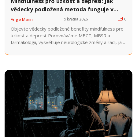
Mindfulness pro úzkost a depresi: Jak
vědecky podložená metoda funguje v
praxi
Angie Marini
9 května 2026
0
Objevte vědecky podložené benefity mindfulness pro
úzkost a depresi. Porovnáváme MBCT, MBSR a
farmakologii, vysvětluje neurologické změny a radí, jak
vybrat bezpečný program v ČR.