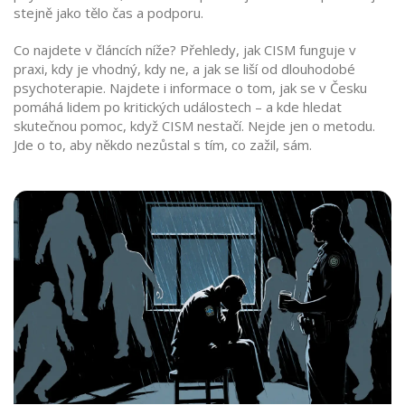
stejně jako tělo čas a podporu.
Co najdete v článcích níže? Přehledy, jak CISM funguje v
praxi, kdy je vhodný, kdy ne, a jak se liší od dlouhodobé
psychoterapie. Najdete i informace o tom, jak se v Česku
pomáhá lidem po kritických událostech – a kde hledat
skutečnou pomoc, když CISM nestačí. Nejde jen o metodu.
Jde o to, aby někdo nezůstal s tím, co zažil, sám.