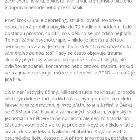
záchranářů, lékařů, policistů, ale i u lidí, kteří přišli o blízkého
v dopravní nehodě nebo přežili násilí.
První krok CISM je
debriefing
,
strukturovaná hovorová
relace, která probíhá obvykle do 72 hodin po incidentu
. Lidé
dostanou prostor, co cítili, co viděli, co se jim zdálo nejhorší.
To není žádná psychoterapie – nikdo je neptá na dětství,
neřeší jejich vztahy. Je to jen:
Co se stalo? Co teď cítíte? Co by
vám mohlo pomoci teď?
Tady se často objevuje
trauma
,
hluboký psychický záznam, který může zůstat skrytý, ale
ovlivňovat spánek, koncentraci nebo citovou stabilitu
. Pokud
se trauma nezpracuje, může se přeměnit v PTSD – a to už je
jiná hra.
CISM není vždycky účinný. Některé studie ho kritizují, protože
některým lidem stačí jen klid a čas. Jiným pomůže, že někdo
řekne:
Ty jsi to nezavinil, ty jsi to přežil, to je důležité.
V Česku
se CISM používá hlavně v záchranných službách, vojenských
jednotkách a některých nemocnicích. Ale není to standardní
část zdravotní péče – a to je problém. Když se někdo vrátí z
úrazu, dostane léky a fyzikální rehabilitaci. Když se vrátí z
psychického šoku, často nic. A přitom jeho mozek potřebuje