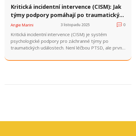
Kritická incidentní intervence (CISM): Jak
týmy podpory pomáhají po traumatických
událostech
Angie Marini
3 listopadu 2025
0
Kritická incidentní intervence (CISM) je systém
psychologické podpory pro záchranné týmy po
traumatických událostech. Není léčbou PTSD, ale první
pomocí, která pomáhá lidem zpracovat šok. V Česku je
stále nedostatek trénovaných týmů a financování.