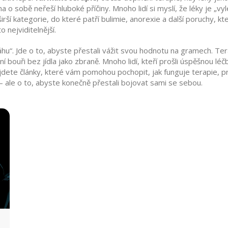
 o sobě neřeší hluboké příčiny. Mnoho lidí si myslí, že léky je „v
širší kategorie, do které patří bulimie, anorexie a další poruchy, kt
 nejviditelnější.
 váhu“. Jde o to, abyste přestali vážit svou hodnotu na gramech. Te
í bouři bez jídla jako zbraně. Mnoho lidí, kteří prošli úspěšnou léč
dete články, které vám pomohou pochopit, jak funguje terapie, proč 
— ale o to, abyste konečně přestali bojovat sami se sebou.