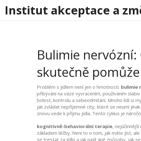
Institut akceptace a zm
Bulimie nervózní: 
skutečně pomůže
Problém s jídlem není jen o hmotnosti.
bulimie 
přibývání na váze vyvracením, používáním slabiv
bolest, kontrolu a sebeodmítání
.
Mnoho lidí si my
jak zvládat nepříjemné city, které se neumí jina
znovu vede k příjmu jídla. Tento cyklus je náročn
kognitivně-behaviorální terapie
,
nejúčinnějš
základem léčby. Není to o tom, jak máte jíst, ale 
se trestat za jídlo a jak najít jiné způsoby, jak se