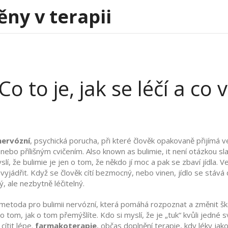
ěny v terapii
Co to je, jak se léčí a co
nervózní
,
psychická porucha, při které člověk opakovaně přijímá v
 nebo přílišným cvičením
. Also known as
bulimie
, it
není otázkou sla
slí, že bulimie je jen o tom, že někdo jí moc a pak se zbaví jídla.
k vyjádřit. Když se člověk cítí bezmocný, nebo vinen, jídlo se stá
ý, ale nezbytně léčitelný.
í metoda pro bulimii nervózní, která pomáhá rozpoznat a změnit šk
o tom, jak o tom přemýšlíte. Kdo si myslí, že je „tuk“ kvůli jedné sv
 cítit lépe.
farmakoterapie
,
občas doplnění terapie, kdy léky jako