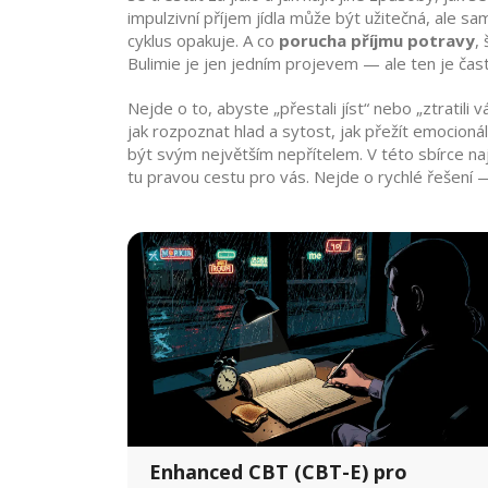
impulzivní příjem jídla
může být užitečná, ale sama
cyklus opakuje. A co
porucha příjmu potravy
,
Bulimie je jen jedním projevem — ale ten je často
Nejde o to, abyste „přestali jíst“ nebo „ztratili
jak rozpoznat hlad a sytost, jak přežít emocionáln
být svým největším nepřítelem. V této sbírce naj
tu pravou cestu pro vás. Nejde o rychlé řešení 
Enhanced CBT (CBT-E) pro