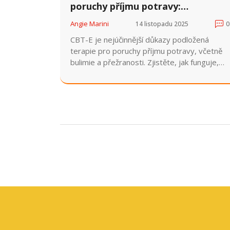
poruchy příjmu potravy:
Strukturovaná léčba
Angie Marini
14 listopadu 2025
0
CBT-E je nejúčinnější důkazy podložená
terapie pro poruchy příjmu potravy, včetně
bulimie a přežranosti. Zjistěte, jak funguje,
kdo ji může absolvovat a proč je lepší než
jiné metody.