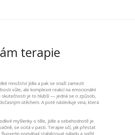
 vám terapie
elké množství jídla a pak se snaží zamezit
bosti vůle, ale komplexní reakcí na emocionální
 Ve skutečnosti je to hlubší — jedná se o způsob,
vá dočasným útěchem. A poté následuje vina, která
odlivé myšlenky o těle, jídle a sebehodnotě
je
ačině, se ocitá v pasti. Terapie učí, jak přestat
 fluoxetin pomáhají stabilizovat náladu a snížit