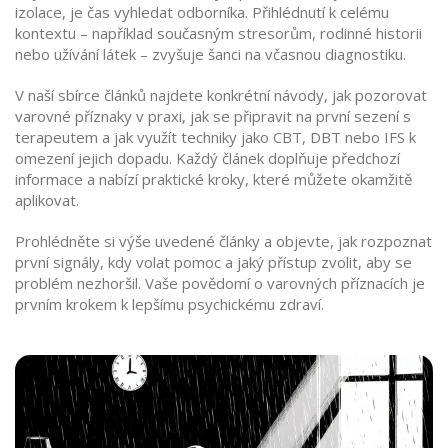
izolace, je čas vyhledat odborníka. Přihlédnutí k celému
kontextu – například současným stresorům, rodinné historii
nebo užívání látek – zvyšuje šanci na včasnou diagnostiku.
V naší sbírce článků najdete konkrétní návody, jak pozorovat
varovné příznaky v praxi, jak se připravit na první sezení s
terapeutem a jak využít techniky jako CBT, DBT nebo IFS k
omezení jejich dopadu. Každý článek doplňuje předchozí
informace a nabízí praktické kroky, které můžete okamžitě
aplikovat.
Prohlédněte si výše uvedené články a objevte, jak rozpoznat
první signály, kdy volat pomoc a jaký přístup zvolit, aby se
problém nezhoršil. Vaše povědomí o varovných příznacích je
prvním krokem k lepšímu psychickému zdraví.