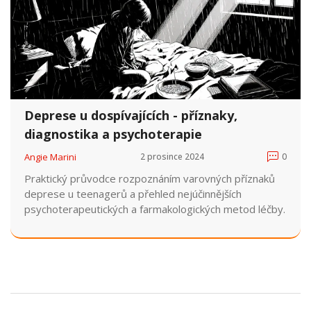
Deprese u dospívajících - příznaky,
diagnostika a psychoterapie
Angie Marini
2 prosince 2024
0
Praktický průvodce rozpoznáním varovných příznaků
deprese u teenagerů a přehled nejúčinnějších
psychoterapeutických a farmakologických metod léčby.