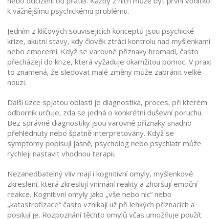
nebo odcizení od přátel. Každý z nich může být první vodítko
k vážnějšímu psychickému problému.
Jedním z klíčových souvisejících konceptů jsou
psychické
krize
,
akutní stavy, kdy člověk ztrácí kontrolu nad myšlenkami
nebo emocemi
. Když se varovné příznaky hromadí, často
přecházejí do krize, která vyžaduje okamžitou pomoc. V praxi
to znamená, že sledovat malé změny může zabránit velké
nouzi.
Další úzce spjatou oblastí je
diagnostika
,
proces, při kterém
odborník určuje, zda se jedná o konkrétní duševní poruchu
.
Bez správné diagnostiky jsou varovné příznaky snadno
přehlédnuty nebo špatně interpretovány. Když se
symptomy popisují jasně, psycholog nebo psychiatr může
rychleji nastavit vhodnou terapii.
Nezanedbatelný vliv mají i
kognitivní omyly
,
myšlenkové
zkreslení, která zkreslují vnímání reality a zhoršují emoční
reakce
. Kognitivní omyly jako „vše nebo nic“ nebo
„katastrofizace“ často vznikají už při lehkých příznacích a
posilují je. Rozpoznání těchto omylů včas umožňuje použít