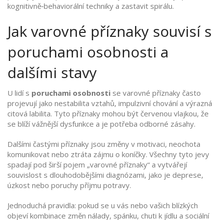
kognitivně‑behaviorální techniky a zastavit spirálu.
Jak varovné příznaky souvisí s
poruchami osobnosti a
dalšími stavy
U lidí s
poruchami osobnosti
se varovné příznaky často
projevují jako nestabilita vztahů, impulzivní chování a výrazná
citová labilita. Tyto příznaky mohou být červenou vlajkou, že
se blíží vážnější dysfunkce a je potřeba odborné zásahy.
Dalšími častými příznaky jsou změny v motivaci, neochota
komunikovat nebo ztráta zájmu o koníčky. Všechny tyto jevy
spadají pod širší pojem „varovné příznaky“ a vytvářejí
souvislost s dlouhodobějšími diagnózami, jako je deprese,
úzkost nebo poruchy příjmu potravy.
Jednoduchá pravidla: pokud se u vás nebo vašich blízkých
objeví kombinace změn nálady, spánku, chuti k jídlu a sociální