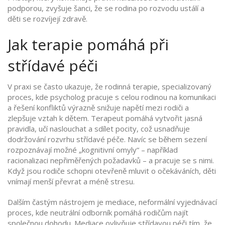
podporou, zvyšuje šanci, že se rodina po rozvodu ustálí a
děti se rozvíjejí zdravě.
Jak terapie pomáhá při
střídavé péči
V praxi se často ukazuje, že
rodinná terapie
,
specializovaný
proces, kde psycholog pracuje s celou rodinou na komunikaci
a řešení konfliktů
výrazně snižuje napětí mezi rodiči a
zlepšuje vztah k dětem. Terapeut pomáhá vytvořit jasná
pravidla, učí naslouchat a sdílet pocity, což usnadňuje
dodržování rozvrhu střídavé péče. Navíc se během sezení
rozpoznávají možné „kognitivní omyly“ – například
racionalizaci nepřiměřených požadavků – a pracuje se s nimi.
Když jsou rodiče schopni otevřeně mluvit o očekáváních, děti
vnímají menší převrat a méně stresu.
Dalším častým nástrojem je
mediace
,
neformální vyjednávací
proces, kde neutrální odborník pomáhá rodičům najít
společnou dohodu
. Mediace ovlivňuje střídavou péči tím, že