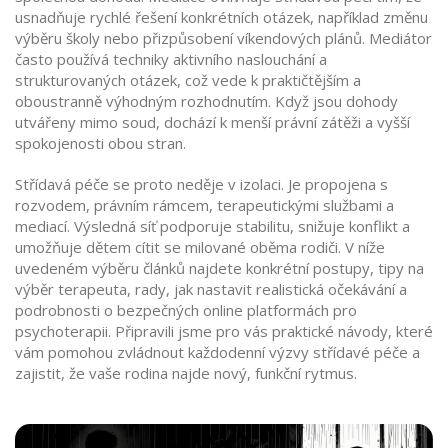
usnadňuje rychlé řešení konkrétních otázek, například změnu
výběru školy nebo přizpůsobení víkendových plánů. Mediátor
často používá techniky aktivního naslouchání a
strukturovaných otázek, což vede k praktičtějším a
oboustranně výhodným rozhodnutím. Když jsou dohody
utvářeny mimo soud, dochází k menší právní zátěži a vyšší
spokojenosti obou stran.
Střídavá péče se proto neděje v izolaci. Je propojena s
rozvodem, právním rámcem, terapeutickými službami a
mediací. Výsledná síť podporuje stabilitu, snižuje konflikt a
umožňuje dětem cítit se milované oběma rodiči. V níže
uvedeném výběru článků najdete konkrétní postupy, tipy na
výběr terapeuta, rady, jak nastavit realistická očekávání a
podrobnosti o bezpečných online platformách pro
psychoterapii. Připravili jsme pro vás praktické návody, které
vám pomohou zvládnout každodenní výzvy střídavé péče a
zajistit, že vaše rodina najde nový, funkční rytmus.