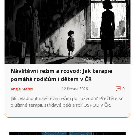
Návštěvní režim a rozvod: Jak terapie
pomáhá rodičům i dětem v ČR
Angie Marini
12 června 2026
0
Jak zvládnout návštěvní režim po rozvodu? Přečtěte si
o účinné terapii, střídavé péči a rolí OSPOD v ČR.