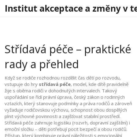
Institut akceptace a změny v t
Střídavá péče – praktické
rady a přehled
Když se rodiče rozhodnou rozdělit čas dětí po rozvodu,
vstupuje do hry
střídavá péče
,
model, kde dítě pravidelně
žije s oběma rodiči v dohodnutých intervalech
. Takový
uspořádání se řídí
právní úprava
,
český zákon o rodinných
vztazích, který stanovuje podmínky a práva rodičů
a zároveň
vyžaduje
rodičovskou výchovu
,
schopnost obou dospělých
plnit výchovné povinnosti a zajišťovat stabilní prostředí
.
Střídavá péče zahrnuje logistiku (rozvrh, dopravní zajištění) i
emoční složku – děti potřebují pocit bezpečí a obou rodičů.
Přístup, který kombinuje právní náležitosti s emocionální