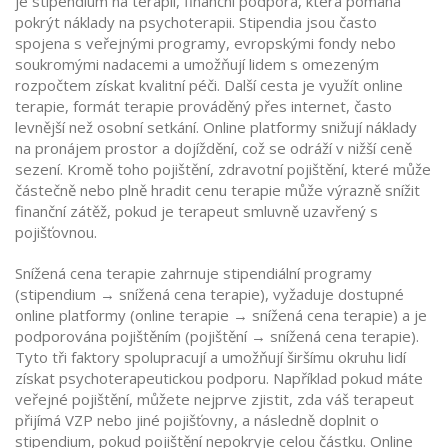
je
stipendium na terapii
,
finanční podpora, která pomáhá
pokrýt náklady na psychoterapii
. Stipendia jsou často
spojena s veřejnými programy, evropskými fondy nebo
soukromými nadacemi a umožňují lidem s omezeným
rozpočtem získat kvalitní péči. Další cesta je využít
online
terapie
,
formát terapie prováděný přes internet, často
levnější než osobní setkání
. Online platformy snižují náklady
na pronájem prostor a dojíždění, což se odráží v nižší ceně
sezení. Kromě toho
pojištění
,
zdravotní pojištění, které může
částečně nebo plně hradit cenu terapie
může výrazně snížit
finanční zátěž, pokud je terapeut smluvně uzavřený s
pojišťovnou.
Snížená cena terapie zahrnuje stipendiální programy
(stipendium → snížená cena terapie), vyžaduje dostupné
online platformy (online terapie → snížená cena terapie) a je
podporována pojištěním (pojištění → snížená cena terapie).
Tyto tři faktory spolupracují a umožňují širšímu okruhu lidí
získat psychoterapeutickou podporu. Například pokud máte
veřejné pojištění, můžete nejprve zjistit, zda váš terapeut
přijímá VZP nebo jiné pojišťovny, a následně doplnit o
stipendium, pokud pojištění nepokryje celou částku. Online