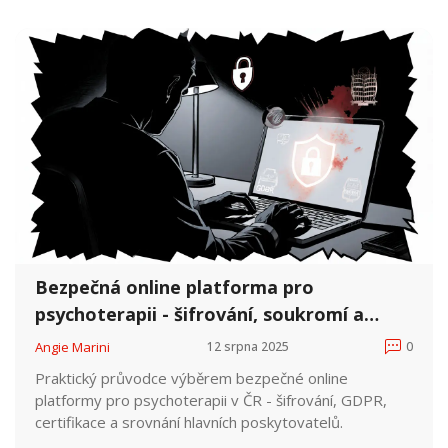
Bezpečná online platforma pro
psychoterapii - šifrování, soukromí a
výběr v ČR
Angie Marini
12 srpna 2025
0
Praktický průvodce výběrem bezpečné online
platformy pro psychoterapii v ČR - šifrování, GDPR,
certifikace a srovnání hlavních poskytovatelů.