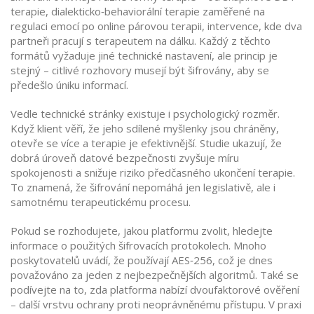
terapie
,
dialekticko‑behaviorální terapie zaměřené na
regulaci emocí
po
online párovou terapii
,
intervence, kde dva
partneři pracují s terapeutem na dálku
. Každý z těchto
formátů vyžaduje jiné technické nastavení, ale princip je
stejný – citlivé rozhovory musejí být šifrovány, aby se
předešlo úniku informací.
Vedle technické stránky existuje i psychologický rozměr.
Když klient věří, že jeho sdílené myšlenky jsou chráněny,
otevře se více a terapie je efektivnější. Studie ukazují, že
dobrá úroveň datové bezpečnosti zvyšuje míru
spokojenosti a snižuje riziko předčasného ukončení terapie.
To znamená, že šifrování nepomáhá jen legislativě, ale i
samotnému terapeutickému procesu.
Pokud se rozhodujete, jakou platformu zvolit, hledejte
informace o použitých šifrovacích protokolech. Mnoho
poskytovatelů uvádí, že používají AES‑256, což je dnes
považováno za jeden z nejbezpečnějších algoritmů. Také se
podívejte na to, zda platforma nabízí dvoufaktorové ověření
– další vrstvu ochrany proti neoprávněnému přístupu. V praxi