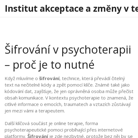
Institut akceptace a změny v t
Šifrování v psychoterapii
– proč je to nutné
Když mluvíme o
šifrování
,
technice, která převádí čitelný
text na nečitelné kódy a zpět pomocí klíče
. Známé také jako
kódování dat
,
zajišťuje, že jen oprávněná osoba může přečíst
obsah komunikace
. V kontextu psychoterapie to znamená, že
citlivé informace o emocích, traumatech a vztazích zůstávají
jen mezi vámi a terapeutem.
Další klíčová součást je
online terapie
,
forma
psychoterapeutické pomoci probíhající přes internetové
platformy
.
Šifrování
je zde nezbytné, protože bez něj by se