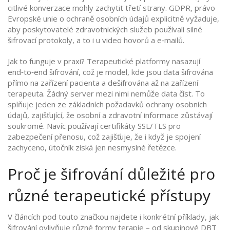
citlivé konverzace mohly zachytit třetí strany.
GDPR
,
právo
Evropské unie o ochraně osobních údajů
explicitně vyžaduje,
aby poskytovatelé zdravotnických služeb používali silné
šifrovací protokoly, a to i u video hovorů a e‑mailů.
Jak to funguje v praxi? Terapeutické platformy nasazují
end‑to‑end šifrování, což je model, kde jsou data šifrována
přímo na zařízení pacienta a dešifrována až na zařízení
terapeuta. Žádný server mezi nimi nemůže data číst. To
splňuje jeden ze základních požadavků
ochrany osobních
údajů
,
zajišťující, že osobní a zdravotní informace zůstávají
soukromé
. Navíc používají certifikáty SSL/TLS pro
zabezpečení přenosu, což zajišťuje, že i když je spojení
zachyceno, útočník získá jen nesmyslné řetězce.
Proč je šifrování důležité pro
různé terapeutické přístupy
V článcích pod touto značkou najdete i konkrétní příklady, jak
šifrování ovlivňuje různé formy terapie – od
skupinové DBT