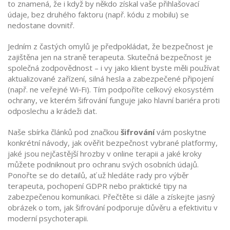
to znamená, že i když by někdo získal vaše přihlašovací
údaje, bez druhého faktoru (např. kódu z mobilu) se
nedostane dovnitř.
Jedním z častých omylů je předpokládat, že bezpečnost je
zajištěna jen na straně terapeuta. Skutečná bezpečnost je
společná zodpovědnost – i vy jako klient byste měli používat
aktualizované zařízení, silná hesla a zabezpečené připojení
(např. ne veřejné Wi‑Fi). Tím podpoříte celkový ekosystém
ochrany, ve kterém
šifrování
funguje jako hlavní bariéra proti
odposlechu a krádeži dat
.
Naše sbírka článků pod značkou
šifrování
vám poskytne
konkrétní návody, jak ověřit bezpečnost vybrané platformy,
jaké jsou nejčastější hrozby v online terapii a jaké kroky
můžete podniknout pro ochranu svých osobních údajů.
Ponořte se do detailů, ať už hledáte rady pro výběr
terapeuta, pochopení GDPR nebo praktické tipy na
zabezpečenou komunikaci. Přečtěte si dále a získejte jasný
obrázek o tom, jak šifrování podporuje důvěru a efektivitu v
moderní psychoterapii.