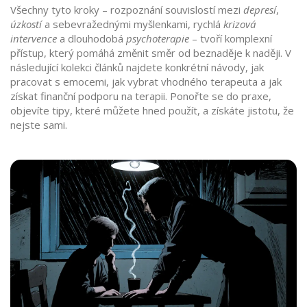
Všechny tyto kroky – rozpoznání souvislostí mezi
depresí
,
úzkostí
a sebevražednými myšlenkami, rychlá
krizová
intervence
a dlouhodobá
psychoterapie
– tvoří komplexní
přístup, který pomáhá změnit směr od beznaděje k naději. V
následující kolekci článků najdete konkrétní návody, jak
pracovat s emocemi, jak vybrat vhodného terapeuta a jak
získat finanční podporu na terapii. Ponořte se do praxe,
objevíte tipy, které můžete hned použít, a získáte jistotu, že
nejste sami.