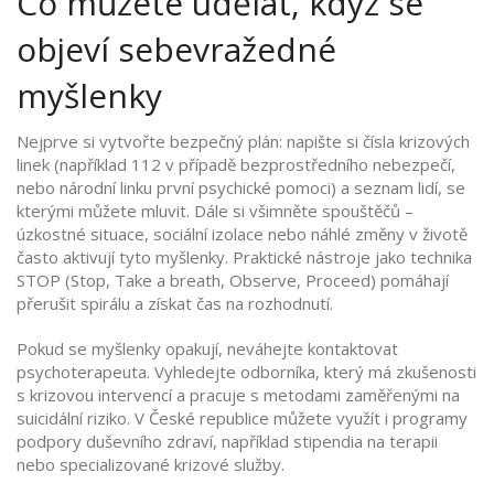
Co můžete udělat, když se
objeví sebevražedné
myšlenky
Nejprve si vytvořte bezpečný plán: napište si čísla krizových
linek (například 112 v případě bezprostředního nebezpečí,
nebo národní linku první psychické pomoci) a seznam lidí, se
kterými můžete mluvit. Dále si všimněte spouštěčů –
úzkostné situace, sociální izolace nebo náhlé změny v životě
často aktivují tyto myšlenky. Praktické nástroje jako technika
STOP (Stop, Take a breath, Observe, Proceed) pomáhají
přerušit spirálu a získat čas na rozhodnutí.
Pokud se myšlenky opakují, neváhejte kontaktovat
psychoterapeuta. Vyhledejte odborníka, který má zkušenosti
s krizovou intervencí a pracuje s metodami zaměřenými na
suicidální riziko. V České republice můžete využít i programy
podpory duševního zdraví, například stipendia na terapii
nebo specializované krizové služby.