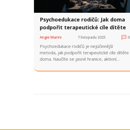
Psychoedukace rodičů: Jak doma
podpořit terapeutické cíle dítěte
Angie Marini
7 listopadu 2025
0
Psychoedukace rodičů je nejúčinnější
metoda, jak podpořit terapeutické cíle dítěte
doma. Naučíte se jasné hranice, aktivní
naslouchání a systémy odměn - bez násilí a
kritiky. Výsledky trvají roky.