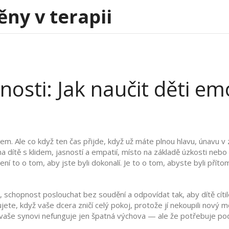
ěny v terapii
osti: Jak naučit děti em
m. Ale co když ten čas přijde, když už máte plnou hlavu, únavu v z
 dítě s klidem, jasností a empatií, místo na základě úzkosti nebo
ní to o tom, aby jste byli dokonalí. Je to o tom, abyste byli příto
,
schopnost poslouchat bez soudění a odpovídat tak, aby dítě cítil
ete, když vaše dcera zničí celý pokoj, protože jí nekoupili nový mo
e vaše synovi nefunguje jen špatná výchova — ale že potřebuje po