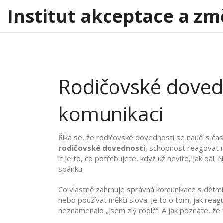
Institut akceptace a zm
Rodičovské dovedn
komunikaci
Říká se, že rodičovské dovednosti se naučí s čase
rodičovské dovednosti
,
schopnost reagovat na
it je to, co potřebujete, když už nevíte, jak dál.
Ne
spánku.
Co vlastně zahrnuje správná
komunikace s dětmi
nebo používat měkčí slova. Je to o tom, jak reaguj
neznamenalo „jsem zlý rodič“. A jak poznáte, ž