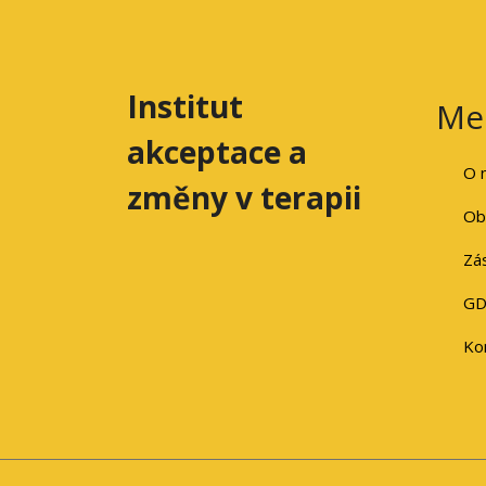
Institut
Me
akceptace a
O 
změny v terapii
Ob
Zá
GD
Ko