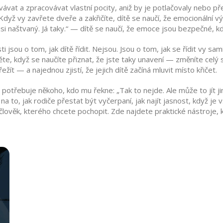
at a zpracovávat vlastní pocity, aniž by je potlačovaly nebo pře
. Když vy zavřete dveře a zakřičíte, dítě se naučí, že emocionální
si naštvaný. Já taky.“ — dítě se naučí, že emoce jsou bezpečné, k
jsou o tom, jak dítě řídit. Nejsou. Jsou o tom, jak se řídit vy sam
te, když se naučíte přiznat, že jste taky unavení — změníte celý s
řežít — a najednou zjistí, že jejich dítě začíná mluvit místo křičet.
 potřebuje někoho, kdo mu řekne: „Tak to nejde. Ale může to jít jin
 na to, jak rodiče přestat být vyčerpaní, jak najít jasnost, když je
 člověk, kterého chcete pochopit. Zde najdete praktické nástroje,