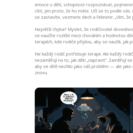
emoce u dětí
,
schopnost rozpoznávat, pojmenováv
cítit, jen proto, že ho máte. Učí se to podle vás
se zastavíte, vezmete dech a řeknete: „Vím, že j
Největší chyba? Myslet, že rodičovské dovednosti 
se naučíte rozlišit mezi chováním a hodnotou dítě
terapiích, kde rodiče přijdou, aby se naučili, jak p
Ne každý rodič potřebuje terapii. Ale každý rodič
nezaměřují na to, jak děti „napravit“. Zaměřují se
aby se dítě necítilo jako váš problém — ale jako
znovu.