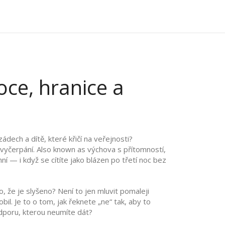
oce, hranice a
ádech a dítě, které křičí na veřejnosti?
 vyčerpání
. Also known as
výchova s přítomností
,
mní — i když se cítíte jako blázen po třetí noc bez
o, že je slyšeno
? Není to jen mluvit pomaleji
bil. Je to o tom, jak řeknete „ne“ tak, aby to
dporu, kterou neumíte dát?