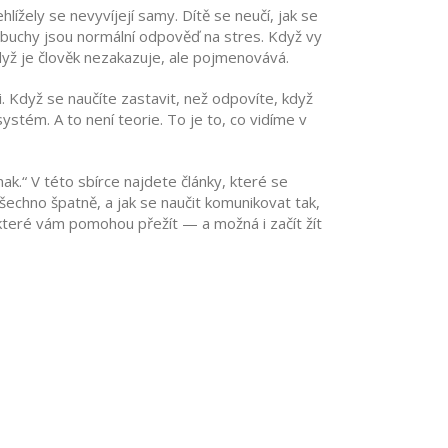
hlížely
se nevyvíjejí samy. Dítě se neučí, jak se
 výbuchy jsou normální odpověď na stres. Když vy
dyž je člověk nezakazuje, ale pojmenovává.
i. Když se naučíte zastavit, než odpovíte, když
ystém. A to není teorie. To je to, co vidíme v
ak.“ V této sbírce najdete články, které se
 všechno špatně, a jak se naučit komunikovat tak,
 které vám pomohou přežít — a možná i začít žít