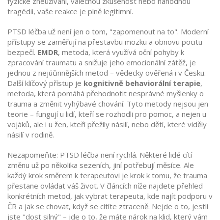
fyzické zneužívání, válečnou zkušenost nebo náhodnou
tragédii, vaše reakce je plně legitimní.
PTSD léčba už není jen o tom, "zapomenout na to". Moderní
přístupy se zaměřují na přestavbu mozku a obnovu pocitu
bezpečí.
EMDR
,
metoda, která využívá oční pohyby k
zpracování traumatu a snižuje jeho emocionální zátěž
, je
jednou z nejúčinnějších metod – vědecky ověřená i v Česku.
Další klíčový přístup je
kognitivně behaviorální terapie
,
metoda, která pomáhá přehodnotit nesprávné myšlenky o
trauma a změnit vyhýbavé chování
. Tyto metody nejsou jen
teorie – fungují u lidí, kteří se rozhodli pro pomoc, a nejen u
vojáků, ale i u žen, kteří přežily násilí, nebo dětí, které viděly
násilí v rodině.
Nezapomeňte: PTSD léčba není rychlá. Některé lidé cítí
změnu už po několika sezeních, jiní potřebují měsíce. Ale
každý krok směrem k terapeutovi je krok k tomu, že trauma
přestane ovládat váš život. V článcích níže najdete přehled
konkrétních metod, jak vybrat terapeuta, kde najít podporu v
ČR a jak se chovat, když se cítíte ztraceně. Nejde o to, jestli
jste "dost silný" – jde o to, že máte nárok na klid, který vám