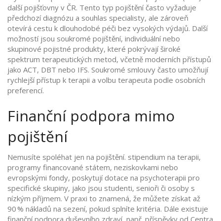
další pojišťovny v ČR
. Tento typ pojištění často vyžaduje
předchozí diagnózu a souhlas specialisty, ale zároveň
otevírá cestu k dlouhodobé péči bez vysokých výdajů. Další
možností jsou
soukromé pojištění
,
individuální nebo
skupinové pojistné produkty, které pokrývají široké
spektrum terapeutických metod, včetně moderních přístupů
jako ACT, DBT nebo IFS
. Soukromé smlouvy často umožňují
rychlejší přístup k terapii a volbu terapeuta podle osobních
preferencí.
Finanční podpora mimo
pojištění
Nemusíte spoléhat jen na pojištění.
stipendium na terapii
,
programy financované státem, neziskovkami nebo
evropskými fondy, poskytují dotace na psychoterapii pro
specifické skupiny, jako jsou studenti, senioři či osoby s
nízkým příjmem
. V praxi to znamená, že můžete získat až
90 % nákladů na sezení, pokud splníte kritéria. Dále existuje
finanční podpora duševního zdraví
,
např. příspěvky od Centra