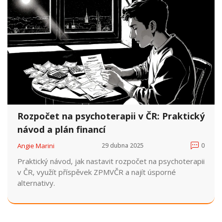
Rozpočet na psychoterapii v ČR: Praktický
návod a plán financí
Angie Marini
29 dubna 2025
0
Praktický návod, jak nastavit rozpočet na psychoterapii
v ČR, využít příspěvek ZPMVČR a najít úsporné
alternativy.