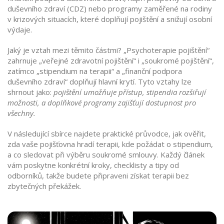
duševního zdraví (CDZ) nebo programy zaměřené na rodiny
v krizových situacích
, které doplňují pojištění a snižují osobní
výdaje.
Jaký je vztah mezi těmito částmi? „Psychoterapie pojištění“
zahrnuje „veřejné zdravotní pojištění“ i „soukromé pojištění“,
zatímco „stipendium na terapii“ a „finanční podpora
duševního zdraví“ doplňují hlavní krytí. Tyto vztahy lze
shrnout jako:
pojištění umožňuje přístup, stipendia rozšiřují
možnosti, a doplňkové programy zajišťují dostupnost pro
všechny.
V následující sbírce najdete praktické průvodce, jak ověřit,
zda vaše pojišťovna hradí terapii, kde požádat o stipendium,
a co sledovat při výběru soukromé smlouvy. Každý článek
vám poskytne konkrétní kroky, checklisty a tipy od
odborníků, takže budete připraveni získat terapii bez
zbytečných překážek.