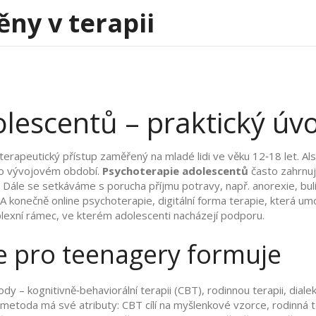
ěny v terapii
lescentů – praktický úv
terapeutický přístup zaměřený na mladé lidi ve věku 12‑18 let
. A
mto vývojovém období.
Psychoterapie adolescentů
často zahrnuj
Dále se setkáváme s
porucha příjmu potravy
,
např. anorexie, bul
A konečně
online psychoterapie
,
digitální forma terapie, která u
mplexní rámec, ve kterém adolescenti nacházejí podporu.
e pro teenagery formuje
– kognitivně‑behaviorální terapii (CBT), rodinnou terapii, dialekt
á metoda má své atributy: CBT cílí na myšlenkové vzorce, rodinná