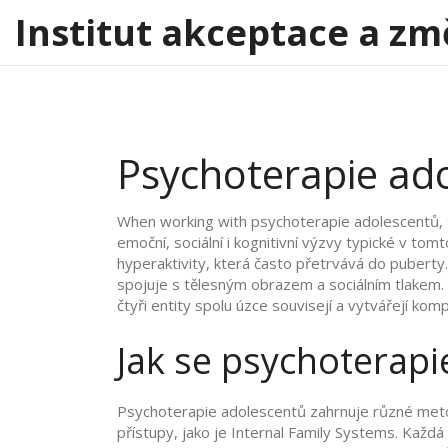
Institut akceptace a zm
Psychoterapie ado
When working with
psychoterapie adolescentů
,
emoční, sociální i kognitivní výzvy typické v to
hyperaktivity, která často přetrvává do puberty
.
spojuje s tělesným obrazem a sociálním tlakem
.
čtyři entity spolu úzce souvisejí a vytvářejí ko
Jak se psychoterapi
Psychoterapie adolescentů zahrnuje různé metody 
přístupy, jako je Internal Family Systems. Každ