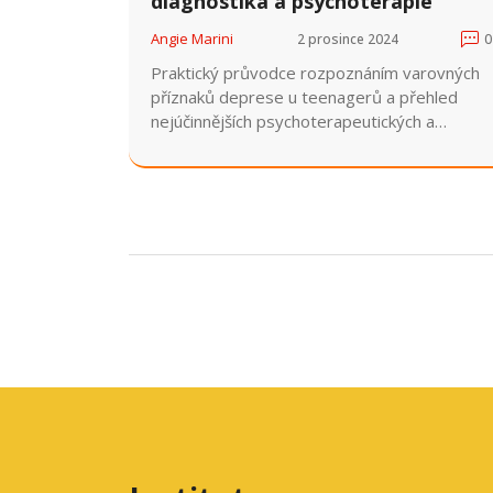
diagnostika a psychoterapie
Angie Marini
2 prosince 2024
0
Praktický průvodce rozpoznáním varovných
příznaků deprese u teenagerů a přehled
nejúčinnějších psychoterapeutických a
farmakologických metod léčby.