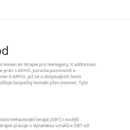
od
lso known as
terapie pro teenagery
, it addresses
e práci s
ADHD
,
porucha pozornosti a
imie či ARFID, jež se u dospívajících často
možňuje bezpečný kontakt přes internet
.
Tyto
icko‑behaviorální terapii (DBT) i novější
 terapie pracuje s dynamikou vztahů a DBT učí