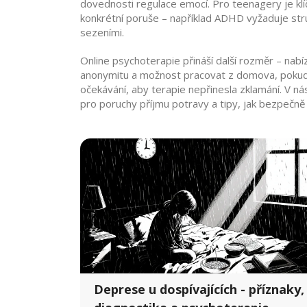
dovednosti regulace emocí. Pro teenagery je klí
konkrétní poruše – například ADHD vyžaduje str
sezeními.
Online psychoterapie přináší další rozměr – nabíz
anonymitu a možnost pracovat z domova, pokud je
očekávání, aby terapie nepřinesla zklamání. V ná
pro poruchy příjmu potravy a tipy, jak bezpečně 
Deprese u dospívajících - příznaky,