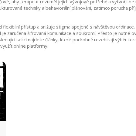
čové, aby terapeut rozuměl jejich vývojové potřebě a vytvořil bez
ukturované techniky a behaviorální plánování, zatímco porucha př
í flexibilní přístup a snižuje stigma spojené s návštěvou ordinace.
 zaručena šifrovaná komunikace a soukromí. Přesto je nutné ověřit
sledující sekci najdete články, které podrobně rozebírají výběr te
využít online platformy.