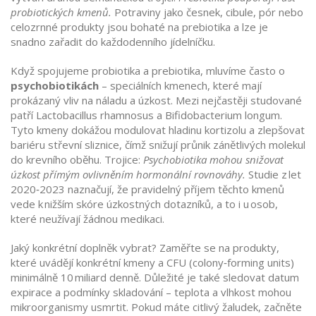
probiotických kmenů.
Potraviny jako česnek, cibule, pór nebo
celozrnné produkty jsou bohaté na prebiotika a lze je
snadno zařadit do každodenního jídelníčku.
Když spojujeme probiotika a prebiotika, mluvíme často o
psychobiotikách
– speciálních kmenech, které mají
prokázaný vliv na náladu a úzkost. Mezi nejčastěji studované
patří Lactobacillus rhamnosus a Bifidobacterium longum.
Tyto kmeny dokážou modulovat hladinu kortizolu a zlepšovat
bariéru střevní sliznice, čímž snižují průnik zánětlivých molekul
do krevního oběhu. Trojice:
Psychobiotika mohou snižovat
úzkost přímým ovlivněním hormonální rovnováhy.
Studie z let
2020‑2023 naznačují, že pravidelný příjem těchto kmenů
vede k nižším skóre úzkostných dotazníků, a to i u osob,
které neužívají žádnou medikaci.
Jaký konkrétní doplněk vybrat? Zaměřte se na produkty,
které uvádějí konkrétní kmeny a CFU (colony‑forming units)
minimálně 10 miliard denně. Důležité je také sledovat datum
expirace a podmínky skladování – teplota a vlhkost mohou
mikroorganismy usmrtit. Pokud máte citlivý žaludek, začněte