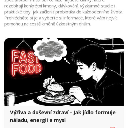
rozebírají konkrétní kmeny, dávkování, výzkumné studie i
praktické tipy, jak začlenit probiotika do každodenního života.
Prohlédněte si je a vyberte si informace, které vám nejvíc
pomohou na cestě k méně úzkostným dnům.
Výživa a duševní zdraví - Jak jídlo formuje
náladu, energii a mysl