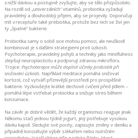
s nižší dávkou a postupně zvyšujte, aby se tělo přizpůsobilo.
Na rozdíl od „univerzálních“ vitamínů, probiotika vyžadují
pravidelný a dlouhodobý příjem, aby se projevily. Doporučuji
mít v receptuře také prebiotika, protože bez nich se živí jen
ty „špatné“ bakterie.
Probiotika samy o sobě sice mohou pomoci, ale neuškodí
kombinovat je s dalšími strategiemi proti úzkosti.
Psychoterapie, pravidelný pohyb a techniky jako mindfulness
zlepšují neuroplasticitu a podporují zdravou mikroflóru.
Trojice:
Psychoterapie může doplnit účinky probiotik při
snižování úzkosti.
Například meditace pomáhá snižovat
kortizol, což vytváří příznivější prostředí pro prospěšné
bakterie. Vyzkoušejte krátké dechové cvičení před jídlem –
pomáhá lépe vstřebat probiotika a snižuje stres během
konzumace.
Na závěr je dobré vědět, že každý organismus reaguje jinak.
Někomu stačí jednou týdně jogurt, jiný potřebuje vysokou
dávku kapslí. Sledujte své pocity, zapisujte změny v deníku a
případně konzultujte výběr s lékařem nebo nutričním
specialistou. V naší sbírce níže najdete články, které