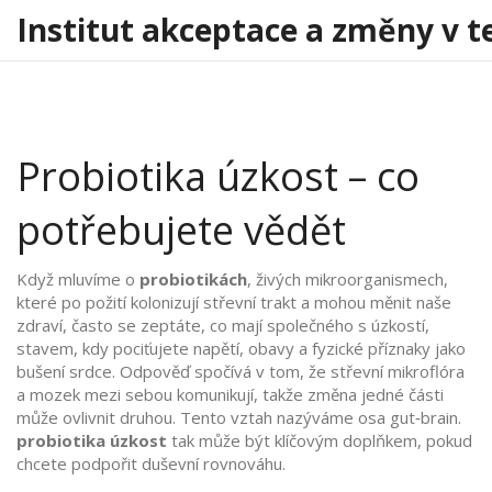
Institut akceptace a změny v t
Probiotika úzkost – co
potřebujete vědět
Když mluvíme o
probiotikách
,
živých mikroorganismech,
které po požití kolonizují střevní trakt a mohou měnit naše
zdraví
, často se zeptáte, co mají společného s
úzkostí
,
stavem, kdy pociťujete napětí, obavy a fyzické příznaky jako
bušení srdce
. Odpověď spočívá v tom, že střevní mikroflóra
a mozek mezi sebou komunikují, takže změna jedné části
může ovlivnit druhou. Tento vztah nazýváme osa gut‑brain.
probiotika úzkost
tak může být klíčovým doplňkem, pokud
chcete podpořit duševní rovnováhu.