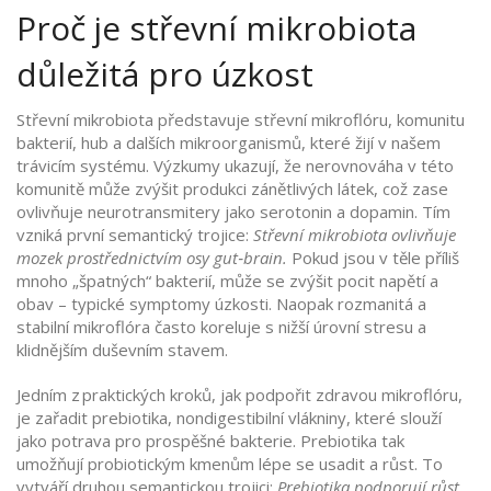
Proč je střevní mikrobiota
důležitá pro úzkost
Střevní mikrobiota představuje
střevní mikroflóru
,
komunitu
bakterií, hub a dalších mikroorganismů, které žijí v našem
trávicím systému
. Výzkumy ukazují, že nerovnováha v této
komunitě může zvýšit produkci zánětlivých látek, což zase
ovlivňuje neurotransmitery jako serotonin a dopamin. Tím
vzniká první semantický trojice:
Střevní mikrobiota ovlivňuje
mozek prostřednictvím osy gut‑brain.
Pokud jsou v těle příliš
mnoho „špatných“ bakterií, může se zvýšit pocit napětí a
obav – typické symptomy úzkosti. Naopak rozmanitá a
stabilní mikroflóra často koreluje s nižší úrovní stresu a
klidnějším duševním stavem.
Jedním z praktických kroků, jak podpořit zdravou mikroflóru,
je zařadit
prebiotika
,
nondigestibilní vlákniny, které slouží
jako potrava pro prospěšné bakterie
. Prebiotika tak
umožňují probiotickým kmenům lépe se usadit a růst. To
vytváří druhou semantickou trojici:
Prebiotika podporují růst