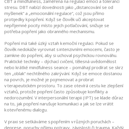
CBT a mindfulness, zaměřená na regulaci emocí a toleranci
stresu
. DBT nabízí dovednosti jako „distancování se od
myšlenek“ a „emocionální regulace“, což jsou přímo
protijedky k popření. Když se člověk učí akceptovat
nepříjemné pocity místo jejich potlačování, snižuje se
potřeba popření jako obranného mechanismu.
Popření má také úzký vztah k emoční regulaci. Pokud se
člověk nedokáže vyrovnat s intenzivními emocemi, často je
zamkne do popření, aby si uchoval psychickou rovnováhu.
Praktické techniky – dýchací cvičení, tělesná uvědomělost
nebo krátké mindfulness seance – pomáhají prodírat se skrz
ten „oblak“ nechtěného zakrývání. Když se emoce dostanou
na povrch, je možné je pojmenovat a probrat
v terapeutickém prostoru. To zase otevírá cestu ke zlepšení
vztahů, protože popření často způsobuje konflikty a
nedorozumění. V interpersonální terapii (IPT) se klade důraz
na to, jak popření narušuje komunikaci a jak se lze vrátit
k otevřenému dialogu.
V praxi se setkáváme s popřením v různých poruchách –
deprese, poruchy příjmu potravy, závislosti či trauma. Každý