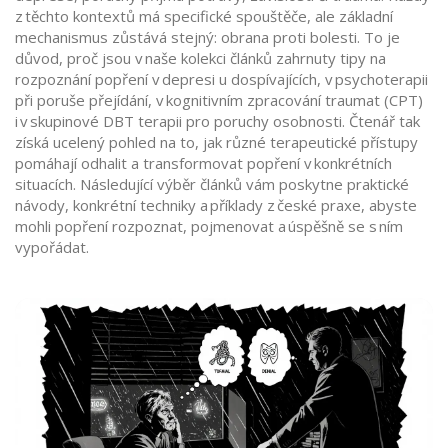
z těchto kontextů má specifické spouštěče, ale základní
mechanismus zůstává stejný: obrana proti bolesti. To je
důvod, proč jsou v naše kolekci článků zahrnuty tipy na
rozpoznání popření v depresi u dospívajících, v psychoterapii
při poruše přejídání, v kognitivním zpracování traumat (CPT)
i v skupinové DBT terapii pro poruchy osobnosti. Čtenář tak
získá ucelený pohled na to, jak různé terapeutické přístupy
pomáhají odhalit a transformovat popření v konkrétních
situacích. Následující výběr článků vám poskytne praktické
návody, konkrétní techniky a příklady z české praxe, abyste
mohli popření rozpoznat, pojmenovat a úspěšně se s ním
vypořádat.