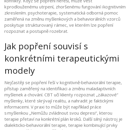
konflikty. Když se popření neřeší, může vést
k prodlouženému utrpení, zhoršenému fungování i kognitivním
zkreslením.
psychoterapie
,
systematická odborná pomoc
zaměřená na změnu myšlenkových a behaviorálních vzorců
poskytuje strukturovaný rámec, ve kterém lze popření
rozpoznat a postupně rozebrat.
Jak popření souvisí s
konkrétními terapeutickými
modely
Nejčastěji se popření řeší v
kognitivně‑behaviorální terapie
,
přístup zaměřený na identifikaci a změnu maladaptivních
myšlenek a chování
. CBT učí klienty rozpoznat „zákazové“
myšlenky, které skrývají realitu, a nahradit je faktickými
informacemi. V praxi to může být například práce
s myšlenkou „Nemůžu zvládnout svou depresi“, kterou
terapie přetaví na konkrétní plán kroků. Další silný nástroj je
dialekticko‑behaviorální terapie
,
terapie kombinující prvky