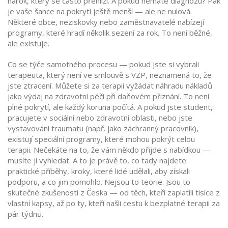
nárok, který se často přehlíží. A pokud nemáte diagnózu? Pak
je vaše šance na pokrytí ještě menší — ale ne nulová.
Některé obce, neziskovky nebo zaměstnavatelé nabízejí
programy, které hradí několik sezení za rok. To není běžné,
ale existuje.
Co se týče samotného procesu — pokud jste si vybrali
terapeuta, který není ve smlouvě s VZP, neznamená to, že
jste ztracení. Můžete si za terapii vyžádat náhradu nákladů
jako výdaj na zdravotní péči při daňovém přiznání. To není
plné pokrytí, ale každý koruna počítá. A pokud jste student,
pracujete v sociální nebo zdravotní oblasti, nebo jste
vystavováni traumatu (např. jako záchranný pracovník),
existují speciální programy, které mohou pokrýt celou
terapii. Nečekáte na to, že vám někdo přijde s nabídkou —
musíte ji vyhledat. A to je právě to, co tady najdete:
praktické příběhy, kroky, které lidé udělali, aby získali
podporu, a co jim pomohlo. Nejsou to teorie. Jsou to
skutečné zkušenosti z Česka — od těch, kteří zaplatili tisíce z
vlastní kapsy, až po ty, kteří našli cestu k bezplatné terapii za
pár týdnů.