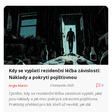
Kdy se vyplatí rezidenční léčba závislostí:
Náklady a pokrytí pojišťovnou
Angie Marini
2 listopadu 2025
0
Zjistěte, kdy se rezidenční léčba závislostí vyplatí, jaké
jsou náklady a jak moc pokrývá zdravotní pojišťovna.
Praktický přehled pro lidi, kteří už nevědí, jak dál.