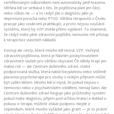
certifikovaným odborníkem
není automaticky plně hrazena.
Většina lidí se setkává s tím, že pojišťovna platí jen část,
nebo vůbec nic — a to i když jde o diagnózu jako je
depresivní porucha nebo PTSD. Většina terapeutů v Česku
pracuje jako soukromí praktikující, a proto nejsou součástí
systému, který by VZP mohla přímo vyplácet. To znamená,
že i když máte plné zdravotní pojištění, nemusíte mít přístup
k terapii bez vlastních nákladů.
Existují ale cesty, které mnoho lidí nezná.
VZP
,
Veřejná
zdravotní pojišťovna, která je hlavním poskytovatelem
zdravotních služeb pro většinu obyvatel ČR
někdy hraje jen
malou roli — ale
Centrum duševního zdraví
,
státní
podporovaná služba, která nabízí bezplatnou nebo sníženě
placenou psychoterapii pro osoby s nízkým příjmem
může
být vaším klíčem. Mnoho lidí si myslí, že pokud nejsou v
nemocnici nebo v psychiatrickém oddělení, nemají šanci. Ale
Centrum duševního zdraví funguje jako průchodný systém:
pokud máte diagnózu, příjem pod určitou hranicí a doklad o
pokusu o terapii, můžete získat podporu. Nejde o
stipendium, které musíte vyžádat jako grant — je to právní