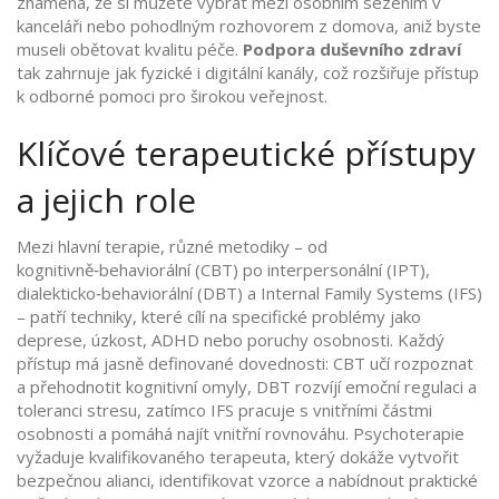
znamená, že si můžete vybrat mezi osobním sezením v
kanceláři nebo pohodlným rozhovorem z domova, aniž byste
museli obětovat kvalitu péče.
Podpora duševního zdraví
tak zahrnuje jak fyzické i digitální kanály, což rozšiřuje přístup
k odborné pomoci pro širokou veřejnost.
Klíčové terapeutické přístupy
a jejich role
Mezi hlavní
terapie
,
různé metodiky – od
kognitivně‑behaviorální (CBT) po interpersonální (IPT),
dialekticko‑behaviorální (DBT) a Internal Family Systems (IFS)
– patří techniky, které cílí na specifické problémy jako
deprese, úzkost, ADHD nebo poruchy osobnosti
. Každý
přístup má jasně definované dovednosti: CBT učí rozpoznat
a přehodnotit kognitivní omyly, DBT rozvíjí emoční regulaci a
toleranci stresu, zatímco IFS pracuje s vnitřními částmi
osobnosti a pomáhá najít vnitřní rovnováhu. Psychoterapie
vyžaduje kvalifikovaného terapeuta, který dokáže vytvořit
bezpečnou alianci, identifikovat vzorce a nabídnout praktické