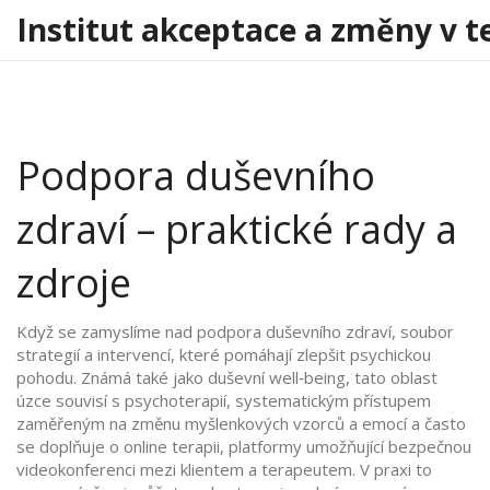
Institut akceptace a změny v t
Podpora duševního
zdraví – praktické rady a
zdroje
Když se zamyslíme nad
podpora duševního zdraví
,
soubor
strategií a intervencí, které pomáhají zlepšit psychickou
pohodu
. Známá také jako
duševní well‑being
, tato oblast
úzce souvisí s
psychoterapií
,
systematickým přístupem
zaměřeným na změnu myšlenkových vzorců a emocí
a často
se doplňuje o
online terapii
,
platformy umožňující bezpečnou
videokonferenci mezi klientem a terapeutem
. V praxi to