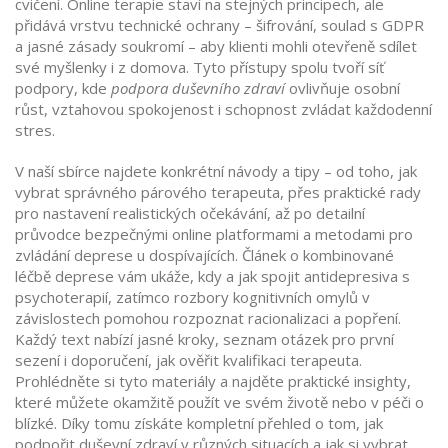
cvičení. Online terapie staví na stejných principech, ale
přidává vrstvu technické ochrany – šifrování, soulad s GDPR
a jasné zásady soukromí – aby klienti mohli otevřeně sdílet
své myšlenky i z domova. Tyto přístupy spolu tvoří síť
podpory, kde
podpora duševního zdraví
ovlivňuje osobní
růst, vztahovou spokojenost i schopnost zvládat každodenní
stres.
V naší sbírce najdete konkrétní návody a tipy – od toho, jak
vybrat správného párového terapeuta, přes praktické rady
pro nastavení realistických očekávání, až po detailní
průvodce bezpečnými online platformami a metodami pro
zvládání deprese u dospívajících. Článek o kombinované
léčbě deprese vám ukáže, kdy a jak spojit antidepresiva s
psychoterapií, zatímco rozbory kognitivních omylů v
závislostech pomohou rozpoznat racionalizaci a popření.
Každý text nabízí jasné kroky, seznam otázek pro první
sezení i doporučení, jak ověřit kvalifikaci terapeuta.
Prohlédněte si tyto materiály a najděte praktické insighty,
které můžete okamžitě použít ve svém životě nebo v péči o
blízké. Díky tomu získáte kompletní přehled o tom, jak
podpořit duševní zdraví v různých situacích a jak si vybrat