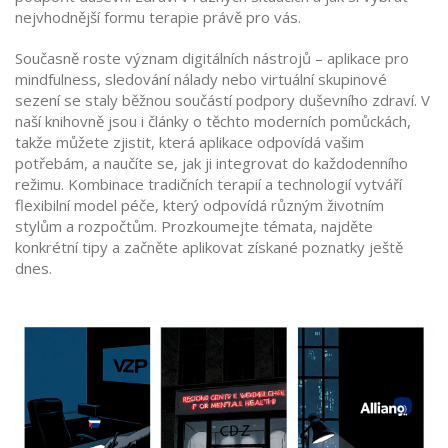
nejvhodnější formu terapie právě pro vás.
Současně roste význam digitálních nástrojů – aplikace pro
mindfulness, sledování nálady nebo virtuální skupinové
sezení se staly běžnou součástí podpory duševního zdraví. V
naší knihovně jsou i články o těchto moderních pomůckách,
takže můžete zjistit, která aplikace odpovídá vašim
potřebám, a naučíte se, jak ji integrovat do každodenního
režimu. Kombinace tradičních terapií a technologií vytváří
flexibilní model péče, který odpovídá různým životním
stylům a rozpočtům. Prozkoumejte témata, najděte
konkrétní tipy a začněte aplikovat získané poznatky ještě
dnes.