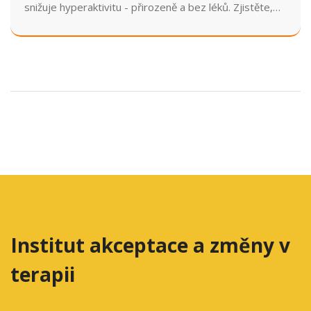
snižuje hyperaktivitu - přirozeně a bez léků. Zjistěte,
jaký typ cvičení funguje nejlépe a jak ho začlenit do
terapie.
Institut akceptace a změny v
terapii