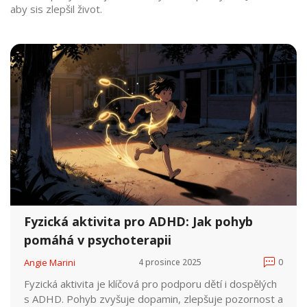
aby sis zlepšil život.
Fyzická aktivita pro ADHD: Jak pohyb
pomáhá v psychoterapii
Angie Marini
4 prosince 2025
0
Fyzická aktivita je klíčová pro podporu dětí i dospělých
s ADHD. Pohyb zvyšuje dopamin, zlepšuje pozornost a