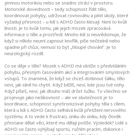
jemnou motorikou nebo se snadno ztrácí v prostoru
.
Motorické dovednosti – tedy schopnost řídit tělo,
koordinovat pohyby, udržovat rovnováhu a plnit úkoly, které
vyžadují přesnost – u lidí s ADHD často klesají. Není to kvůli
línosti. Je to kvůli tomu, jak jejich mozek zpracovává
informace o těle a prostředí. Mnoho lidí si neuvědomuje, že
když si někdo neumí zapnout knoflík, píše nečitelně nebo
spadne při chůzi, nemusí to být „hloupé chování“. Je to
neurologický rozdíl.
Co se děje v těle? Mozek s ADHD má obtíže s předvídáním
pohybu, přesným časováním akcí a integrováním smyslových
vstupů. To znamená, že když se chceš dotknout šálku, tělo
neví, jak silně ho chytit. Když běžíš, neví, kde jsou tvé nohy.
Když píšeš, neví, jak dlouho máš držet tužku. To všechno se
projevuje jako nešikovnost – ale ve skutečnosti je to
koordinace
,
schopnost synchronizovat pohyby těla s cílem,
která u lidí s ADHD často selhává kvůli přetížení nervového
systému
.
A to vede k frustraci, úniku do úniku, kdy člověk
přestane dělat věci, které mu dělají potíže. Výsledek? Lidé s
ADHD se často vyhýbají sportu, ručním pracím, dokonce i