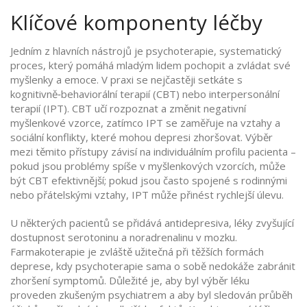
Klíčové komponenty léčby
Jedním z hlavních nástrojů je
psychoterapie
,
systematický
proces, který pomáhá mladým lidem pochopit a zvládat své
myšlenky a emoce
. V praxi se nejčastěji setkáte s
kognitivně‑behaviorální terapií (CBT) nebo interpersonální
terapií (IPT). CBT učí rozpoznat a změnit negativní
myšlenkové vzorce, zatímco IPT se zaměřuje na vztahy a
sociální konflikty, které mohou depresi zhoršovat. Výběr
mezi těmito přístupy závisí na individuálním profilu pacienta –
pokud jsou problémy spíše v myšlenkových vzorcích, může
být CBT efektivnější; pokud jsou často spojené s rodinnými
nebo přátelskými vztahy, IPT může přinést rychlejší úlevu.
U některých pacientů se přidává
antidepresiva
,
léky zvyšující
dostupnost serotoninu a noradrenalinu v mozku
.
Farmakoterapie je zvláště užitečná při těžších formách
deprese, kdy psychoterapie sama o sobě nedokáže zabránit
zhoršení symptomů. Důležité je, aby byl výběr léku
proveden zkušeným psychiatrem a aby byl sledován průběh