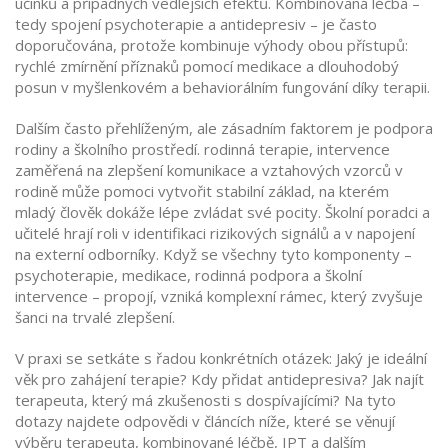
účinků a případných vedlejších efektů. Kombinovaná léčba –
tedy spojení psychoterapie a antidepresiv – je často
doporučována, protože kombinuje výhody obou přístupů:
rychlé zmírnění příznaků pomocí medikace a dlouhodobý
posun v myšlenkovém a behaviorálním fungování díky terapii.
Dalším často přehlíženým, ale zásadním faktorem je podpora
rodiny a školního prostředí.
rodinná terapie
,
intervence
zaměřená na zlepšení komunikace a vztahových vzorců v
rodině
může pomoci vytvořit stabilní základ, na kterém
mladý člověk dokáže lépe zvládat své pocity. Školní poradci a
učitelé hrají roli v identifikaci rizikových signálů a v napojení
na externí odborníky. Když se všechny tyto komponenty –
psychoterapie, medikace, rodinná podpora a školní
intervence – propojí, vzniká komplexní rámec, který zvyšuje
šanci na trvalé zlepšení.
V praxi se setkáte s řadou konkrétních otázek: Jaký je ideální
věk pro zahájení terapie? Kdy přidat antidepresiva? Jak najít
terapeuta, který má zkušenosti s dospívajícími? Na tyto
dotazy najdete odpovědi v článcích níže, které se věnují
výběru terapeuta, kombinované léčbě, IPT a dalším