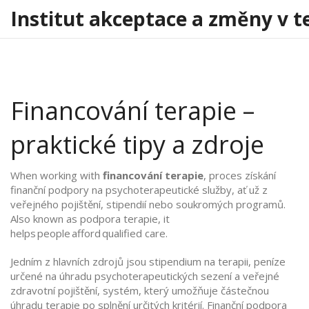
Institut akceptace a změny v t
Financování terapie –
praktické tipy a zdroje
When working with
financování terapie
,
proces získání
finanční podpory na psychoterapeutické služby, ať už z
veřejného pojištění, stipendií nebo soukromých programů
.
Also known as
podpora terapie
, it
helps people afford qualified care.
Jedním z hlavních zdrojů jsou
stipendium na terapii
,
peníze
určené na úhradu psychoterapeutických sezení
a
veřejné
zdravotní pojištění
,
systém, který umožňuje částečnou
úhradu terapie po splnění určitých kritérií
. Finanční podpora