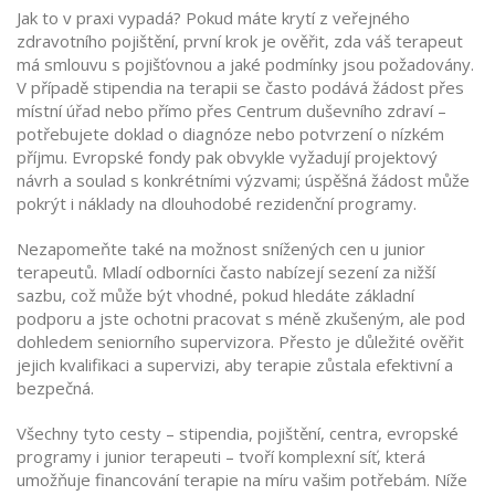
Jak to v praxi vypadá? Pokud máte krytí z veřejného
zdravotního pojištění, první krok je ověřit, zda váš terapeut
má smlouvu s pojišťovnou a jaké podmínky jsou požadovány.
V případě stipendia na terapii se často podává žádost přes
místní úřad nebo přímo přes Centrum duševního zdraví –
potřebujete doklad o diagnóze nebo potvrzení o nízkém
příjmu. Evropské fondy pak obvykle vyžadují projektový
návrh a soulad s konkrétními výzvami; úspěšná žádost může
pokrýt i náklady na dlouhodobé rezidenční programy.
Nezapomeňte také na možnost snížených cen u junior
terapeutů. Mladí odborníci často nabízejí sezení za nižší
sazbu, což může být vhodné, pokud hledáte základní
podporu a jste ochotni pracovat s méně zkušeným, ale pod
dohledem seniorního supervizora. Přesto je důležité ověřit
jejich kvalifikaci a supervizi, aby terapie zůstala efektivní a
bezpečná.
Všechny tyto cesty – stipendia, pojištění, centra, evropské
programy i junior terapeuti – tvoří komplexní síť, která
umožňuje financování terapie na míru vašim potřebám. Níže