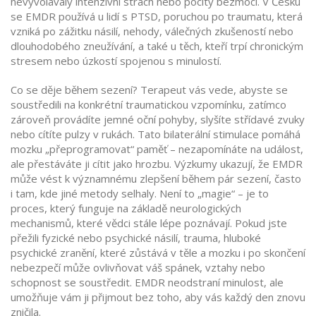
nevyvolávaly intenzivní strach nebo pocity bezmoci. V Česku
se EMDR používá u lidí s
PTSD
,
poruchou po traumatu, která
vzniká po zážitku násilí, nehody, válečných zkušeností nebo
dlouhodobého zneužívání
, a také u těch, kteří trpí chronickým
stresem nebo úzkostí spojenou s minulostí.
Co se děje během sezení? Terapeut vás vede, abyste se
soustředili na konkrétní traumatickou vzpomínku, zatímco
zároveň provádíte jemné oční pohyby, slyšíte střídavé zvuky
nebo cítíte pulzy v rukách. Tato bilaterální stimulace pomáhá
mozku „přeprogramovat“ paměť – nezapomínáte na událost,
ale přestáváte ji cítit jako hrozbu. Výzkumy ukazují, že EMDR
může vést k významnému zlepšení během pár sezení, často
i tam, kde jiné metody selhaly. Není to „magie“ – je to
proces, který funguje na základě neurologických
mechanismů, které vědci stále lépe poznávají. Pokud jste
přežili fyzické nebo psychické násilí,
trauma
,
hluboké
psychické zranění, které zůstává v těle a mozku i po skončení
nebezpečí
může ovlivňovat váš spánek, vztahy nebo
schopnost se soustředit. EMDR neodstraní minulost, ale
umožňuje vám ji přijmout bez toho, aby vás každý den znovu
zničila.