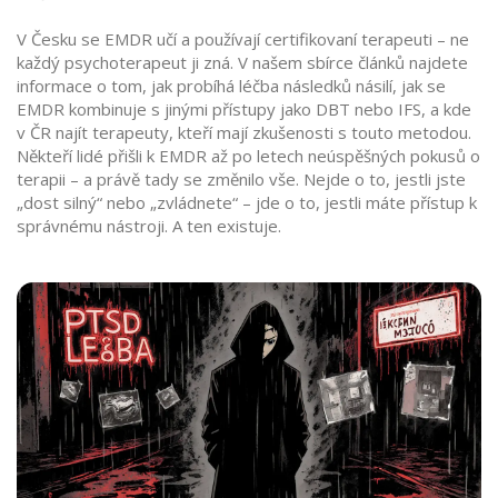
V Česku se EMDR učí a používají certifikovaní terapeuti – ne
každý psychoterapeut ji zná. V našem sbírce článků najdete
informace o tom, jak probíhá léčba následků násilí, jak se
EMDR kombinuje s jinými přístupy jako DBT nebo IFS, a kde
v ČR najít terapeuty, kteří mají zkušenosti s touto metodou.
Někteří lidé přišli k EMDR až po letech neúspěšných pokusů o
terapii – a právě tady se změnilo vše. Nejde o to, jestli jste
„dost silný“ nebo „zvládnete“ – jde o to, jestli máte přístup k
správnému nástroji. A ten existuje.