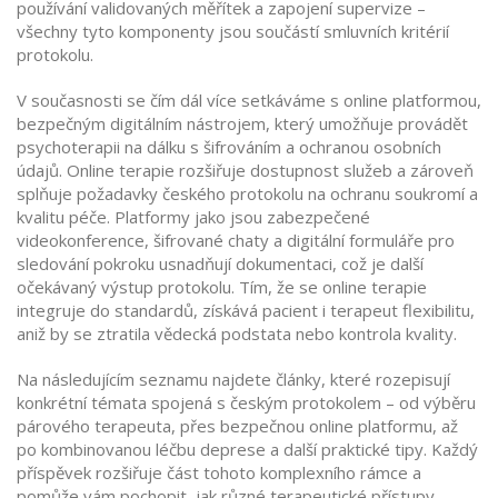
používání validovaných měřítek a zapojení supervize –
všechny tyto komponenty jsou součástí smluvních kritérií
protokolu.
V současnosti se čím dál více setkáváme s
online platformou
,
bezpečným digitálním nástrojem, který umožňuje provádět
psychoterapii na dálku s šifrováním a ochranou osobních
údajů
. Online terapie rozšiřuje dostupnost služeb a zároveň
splňuje požadavky českého protokolu na ochranu soukromí a
kvalitu péče. Platformy jako jsou zabezpečené
videokonference, šifrované chaty a digitální formuláře pro
sledování pokroku usnadňují dokumentaci, což je další
očekávaný výstup protokolu. Tím, že se online terapie
integruje do standardů, získává pacient i terapeut flexibilitu,
aniž by se ztratila vědecká podstata nebo kontrola kvality.
Na následujícím seznamu najdete články, které rozepisují
konkrétní témata spojená s českým protokolem – od výběru
párového terapeuta, přes bezpečnou online platformu, až
po kombinovanou léčbu deprese a další praktické tipy. Každý
příspěvek rozšiřuje část tohoto komplexního rámce a
pomůže vám pochopit, jak různé terapeutické přístupy,