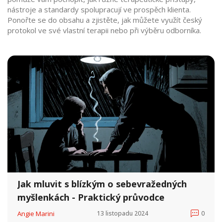
nástroje a standardy spolupracují ve prospěch klienta.
Ponořte se do obsahu a zjistěte, jak můžete využít český
protokol ve své vlastní terapii nebo při výběru odborníka.
Jak mluvit s blízkým o sebevražedných
myšlenkách - Praktický průvodce
Angie Marini
13 listopadu 2024
0