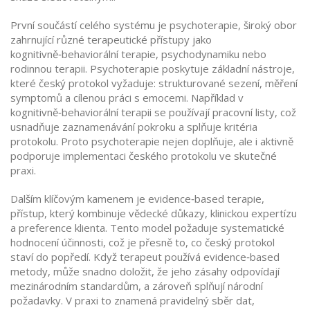
První součástí celého systému je
psychoterapie
,
široký obor
zahrnující různé terapeutické přístupy jako
kognitivně‑behaviorální terapie, psychodynamiku nebo
rodinnou terapii
. Psychoterapie poskytuje základní nástroje,
které český protokol vyžaduje: strukturované sezení, měření
symptomů a cílenou práci s emocemi. Například v
kognitivně‑behaviorální terapii se používají pracovní listy, což
usnadňuje zaznamenávání pokroku a splňuje kritéria
protokolu. Proto psychoterapie nejen doplňuje, ale i aktivně
podporuje implementaci českého protokolu ve skutečné
praxi.
Dalším klíčovým kamenem je
evidence‑based terapie
,
přístup, který kombinuje vědecké důkazy, klinickou expertízu
a preference klienta
. Tento model požaduje systematické
hodnocení účinnosti, což je přesně to, co český protokol
staví do popředí. Když terapeut používá evidence‑based
metody, může snadno doložit, že jeho zásahy odpovídají
mezinárodním standardům, a zároveň splňují národní
požadavky. V praxi to znamená pravidelný sběr dat,