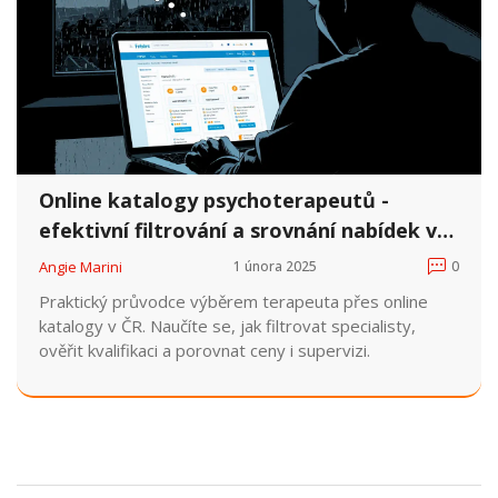
Online katalogy psychoterapeutů -
efektivní filtrování a srovnání nabídek v
ČR
Angie Marini
1 února 2025
0
Praktický průvodce výběrem terapeuta přes online
katalogy v ČR. Naučíte se, jak filtrovat specialisty,
ověřit kvalifikaci a porovnat ceny i supervizi.