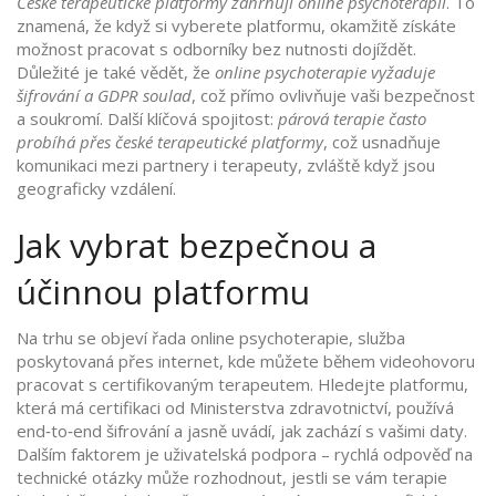
České terapeutické platformy zahrnují online psychoterapii
. To
znamená, že když si vyberete platformu, okamžitě získáte
možnost pracovat s odborníky bez nutnosti dojíždět.
Důležité je také vědět, že
online psychoterapie vyžaduje
šifrování a GDPR soulad
, což přímo ovlivňuje vaši bezpečnost
a soukromí. Další klíčová spojitost:
párová terapie často
probíhá přes české terapeutické platformy
, což usnadňuje
komunikaci mezi partnery i terapeuty, zvláště když jsou
geograficky vzdálení.
Jak vybrat bezpečnou a
účinnou platformu
Na trhu se objeví řada
online psychoterapie
,
služba
poskytovaná přes internet, kde můžete během videohovoru
pracovat s certifikovaným terapeutem
. Hledejte platformu,
která má certifikaci od Ministerstva zdravotnictví, používá
end‑to‑end šifrování a jasně uvádí, jak zachází s vašimi daty.
Dalším faktorem je uživatelská podpora – rychlá odpověď na
technické otázky může rozhodnout, jestli se vám terapie