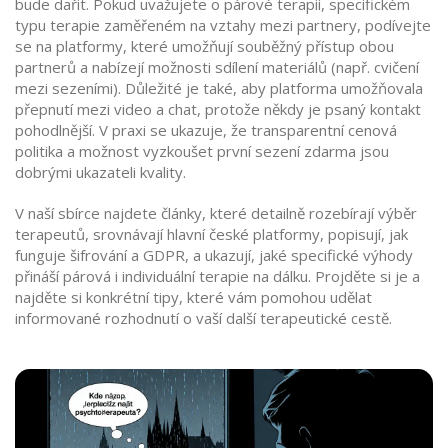
bude dařit. Pokud uvažujete o
párové terapii
,
specifickém
typu terapie zaměřeném na vztahy mezi partnery
, podívejte
se na platformy, které umožňují souběžný přístup obou
partnerů a nabízejí možnosti sdílení materiálů (např. cvičení
mezi sezeními). Důležité je také, aby platforma umožňovala
přepnutí mezi video a chat, protože někdy je psaný kontakt
pohodlnější. V praxi se ukazuje, že transparentní cenová
politika a možnost vyzkoušet první sezení zdarma jsou
dobrými ukazateli kvality.
V naší sbírce najdete články, které detailně rozebírají výběr
terapeutů, srovnávají hlavní české platformy, popisují, jak
funguje šifrování a GDPR, a ukazují, jaké specifické výhody
přináší párová i individuální terapie na dálku. Projděte si je a
najděte si konkrétní tipy, které vám pomohou udělat
informované rozhodnutí o vaší další terapeutické cestě.