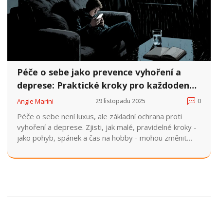
Péče o sebe jako prevence vyhoření a
deprese: Praktické kroky pro každodenní
odpor
Angie Marini
29 listopadu 2025
0
Péče o sebe není luxus, ale základní ochrana proti
vyhoření a deprese. Zjisti, jak malé, pravidelné kroky -
jako pohyb, spánek a čas na hobby - mohou změnit
tvůj duševní stav a zabránit vážnějším problémům.