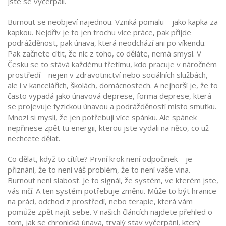
jste se vyčerpali.
Burnout se neobjeví najednou. Vzniká pomalu – jako kapka za
kapkou. Nejdřív je to jen trochu více práce, pak přijde
podrážděnost, pak únava, která neodchází ani po víkendu.
Pak začnete cítit, že nic z toho, co děláte, nemá smysl. V
Česku se to stává každému třetímu, kdo pracuje v náročném
prostředí – nejen v zdravotnictví nebo sociálních službách,
ale i v kancelářích, školách, domácnostech. A nejhorší je, že to
často vypadá jako
únavová deprese
,
forma deprese, která
se projevuje fyzickou únavou a podrážděností místo smutku
.
Mnozí si myslí, že jen potřebují více spánku. Ale spánek
nepřinese zpět tu energii, kterou jste vydali na něco, co už
nechcete dělat.
Co dělat, když to cítíte? První krok není odpočinek – je
přiznání, že to není váš problém, že to není vaše vina.
Burnout není slabost. Je to signál, že systém, ve kterém jste,
vás ničí. A ten systém potřebuje změnu. Může to být hranice
na práci, odchod z prostředí, nebo terapie, která vám
pomůže zpět najít sebe. V našich článcích najdete přehled o
tom, jak se
chronická únava
,
trvalý stav vyčerpání, který