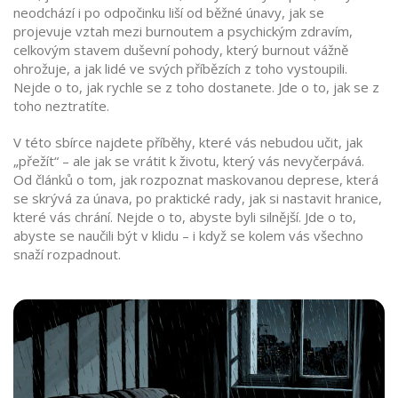
neodchází i po odpočinku
liší od běžné únavy, jak se
projevuje vztah mezi burnoutem a
psychickým zdravím
,
celkovým stavem duševní pohody, který burnout vážně
ohrožuje
, a jak lidé ve svých příbězích z toho vystoupili.
Nejde o to, jak rychle se z toho dostanete. Jde o to, jak se z
toho neztratíte.
V této sbírce najdete příběhy, které vás nebudou učit, jak
„přežít“ – ale jak se vrátit k životu, který vás nevyčerpává.
Od článků o tom, jak rozpoznat maskovanou deprese, která
se skrývá za únava, po praktické rady, jak si nastavit hranice,
které vás chrání. Nejde o to, abyste byli silnější. Jde o to,
abyste se naučili být v klidu – i když se kolem vás všechno
snaží rozpadnout.