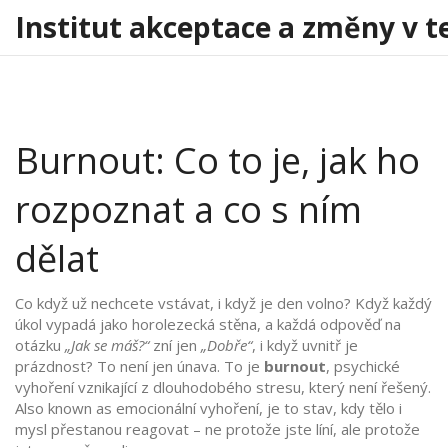
Institut akceptace a změny v t
Burnout: Co to je, jak ho
rozpoznat a co s ním
dělat
Co když už nechcete vstávat, i když je den volno? Když každý
úkol vypadá jako horolezecká stěna, a každá odpověď na
otázku
„Jak se máš?“
zní jen
„Dobře“
, i když uvnitř je
prázdnost? To není jen únava. To je
burnout
,
psychické
vyhoření vznikající z dlouhodobého stresu, který není řešený
.
Also known as
emocionální vyhoření
, je to stav, kdy tělo i
mysl přestanou reagovat – ne protože jste líní, ale protože