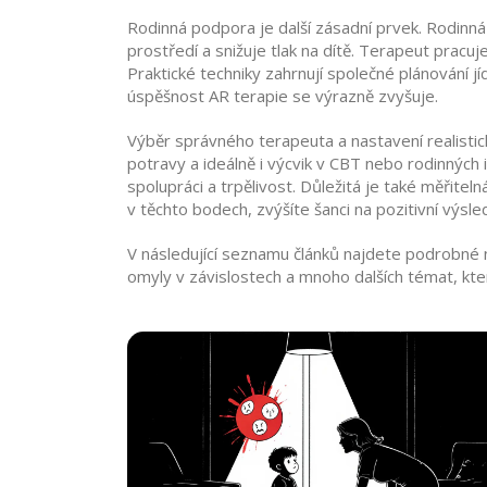
Rodinná podpora je další zásadní prvek.
Rodinná
prostředí a snižuje tlak na dítě. Terapeut pracuj
Praktické techniky zahrnují společné plánování jí
úspěšnost AR terapie se výrazně zvyšuje.
Výběr správného terapeuta a nastavení realisti
potravy a ideálně i výcvik v CBT nebo rodinných 
spolupráci a trpělivost. Důležitá je také měřitel
v těchto bodech, zvýšíte šanci na pozitivní výsle
V následující seznamu článků najdete podrobné ná
omyly v závislostech a mnoho dalších témat, kter