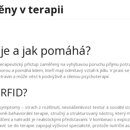
ěny v terapii
 je a jak pomáhá?
erapeutický přístup zaměřený na vyhýbavou poruchu příjmu potr
porou a pomáhá lidem, kteří mají odmítavý vztah k jídlu. V praxi 
travin a může vést k podvýživě
a cílenou psychoterapií.
ARFID?
ymptomy – strach z rozlítnutí, nesnášenlivost textur a sociální izol
ivně-behaviorální terapie
,
stručný a strukturovaný nástroj, který 
ení a nahradit je realistickými představami. V kombinaci s expoz
íc se do terapie zapojují výživoví specialisté, protože nutriční