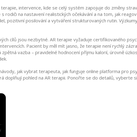
 terapie
,
intervence, kde se celý systém zapojuje do změny stra
e s rodiči na nastavení realistických očekávání a na tom, jak reago
del, pozitivní posilování a vytváření strukturovaných rutin. Výzkumy
ckých cílů jsou nezbytné. AR terapie vyžaduje certifikovaného ps
intervencích. Pacient by měl mít jasno, že terapie není rychlý záz
ná zpětná vazba – pravidelné hodnocení příjmu kalorií, úrovně úzko
dek.
vody, jak vybrat terapeuta, jak funguje online platforma pro psych
á doplňují pohled na AR terapii. Ponořte se do detailů, vyberte si