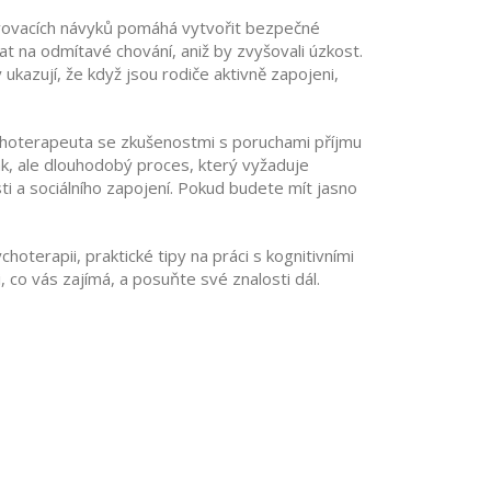
vovacích návyků
pomáhá vytvořit bezpečné
vat na odmítavé chování, aniž by zvyšovali úzkost.
 ukazují, že když jsou rodiče aktivně zapojeni,
ychoterapeuta se zkušenostmi s poruchami příjmu
rak, ale dlouhodobý proces, který vyžaduje
sti a sociálního zapojení. Pokud budete mít jasno
oterapii, praktické tipy na práci s kognitivními
, co vás zajímá, a posuňte své znalosti dál.