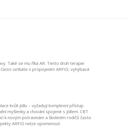
avy
. Také se mu říká
AR
. Tento druh terapie
se často setkáte s propojením
ARFID
,
vyhýbavá
ace kvůli jídlu – vyžadují komplexní přístup.
mění myšlenky a chování spojené s jídlem
. CBT
icí k novým potravinám a školením rodičů často
 aspekty ARFID nelze opomenout.