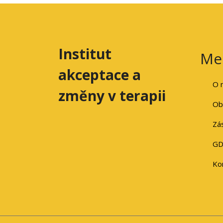
Institut
Me
akceptace a
O 
změny v terapii
Ob
Zá
GD
Ko