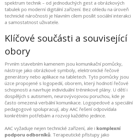
spektrum technik – od jednoduchých gest a obrázkových
tabulek po moderní digitální zařízení. Bez ohledu na úroveň
technické náročnosti je hlavním cílem posílit sociální interakci
a samostatnost uživatele.
Klíčové součásti a související
obory
Prvním stavebním kamenem jsou
komunikační pomůcky
,
nástroje jako obrázkové symboly, elektronické řečové
generátory nebo aplikace na tabletech
.
Tyto pomůcky jsou
úzce propojené s
logopedií
,
oborem, který hodnotí řečové
schopnosti a navrhuje individuální tréninkové plány
.
U dětí i
dospělých s
autismem
,
neurovývojovou poruchou, kde je
často omezená verbální komunikace
.
Logopedové a speciální
pedagogové spolupracují, aby AAC řešení odpovídala
konkrétním potřebám a rozvoji každého jedince.
AAC vyžaduje nejen technické zařízení, ale i
komplexní
podporu odborníků
. Terapeutické přístupy jako